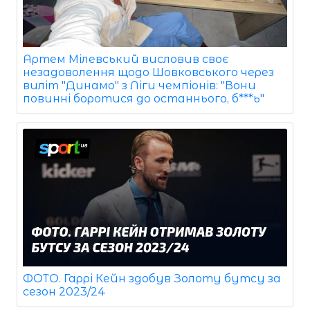
Артем Мілевський висловив своє
незадоволення щодо Шовковського через
виліт "Динамо" з Ліги чемпіонів: "Вони
повинні боротися до останнього, б***ь"
ФОТО. Гаррі Кейн здобув Золоту бутсу за
сезон 2023/24