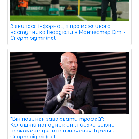
З'явилася інформація про можливого
наступника Гвардіоли в Манчестер Сіті -
Спорт bigmir)net
"Він повинен завоювати трофей":
Колишній нападник англійської збірної
прокоментував призначення Тухеля -
Спорт bigmir)net