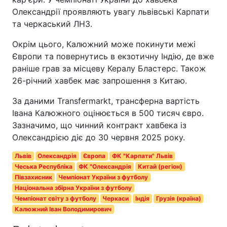
Олександрії проявляють увагу львівські Карпати
та черкаський ЛНЗ.
Окрім цього, Калюжний може покинути межі
Європи та повернутись в екзотичну Індію, де вже
раніше грав за місцеву Кералу Бластерс. Також
26-річний хавбек має запрошення з Китаю.
За даними Transfermarkt, трансферна вартість
Івана Калюжного оцінюється в 500 тисяч євро.
Зазначимо, що чинний контракт хавбека із
Олександрією діє до 30 червня 2025 року.
Львів
Олександрія
Європа
ФК "Карпати" Львів
Чеська Республіка
ФК "Олександрія
Китай (регіон)
Півзахисник
Чемпіонат України з футболу
Національна збірна України з футболу
Чемпіонат світу з футболу
Черкаси
Індія
Грузія (країна)
Калюжний Іван Володимирович