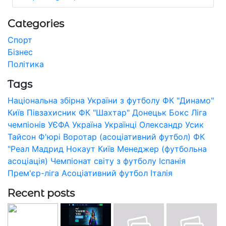
Categories
Спорт
Бізнес
Політика
Tags
Національна збірна України з футболу
ФК "Динамо"
Київ
Півзахисник
ФК "Шахтар" Донецьк
Бокс
Ліга
чемпіонів УЄФА
Україна
Українці
Олександр Усик
Тайсон Ф'юрі
Воротар (асоціативний футбол)
ФК
"Реал Мадрид
Нокаут
Київ
Менеджер (футбольна
асоціація)
Чемпіонат світу з футболу
Іспанія
Прем'єр-ліга
Асоціативний футбол
Італія
Recent posts