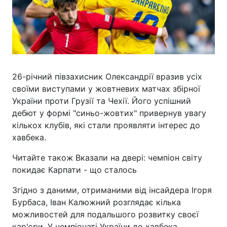
26-річний півзахисник Олександрії вразив усіх
своїми виступами у жовтневих матчах збірної
України проти Грузії та Чехії. Його успішний
дебют у формі "синьо-жовтих" привернув увагу
кількох клубів, які стали проявляти інтерес до
хавбека.
Читайте також Вказали на двері: чемпіон світу
покидає Карпати - що сталось
Згідно з даними, отриманими від інсайдера Ігоря
Бурбаса, Іван Калюжний розглядає кілька
можливостей для подальшого розвитку своєї
кар'єри. У чемпіонаті України до хавбека