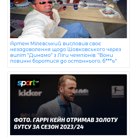
Артем Мілевський висловив своє
незадоволення щодо Шовковського через
виліт "Динамо" з Ліги чемпіонів: "Вони
повинні боротися до останнього, б***ь"