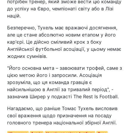
потрібен тренер, який зможе вести цю команду
до успіху на Євро, чемпіонаті світу або в Лізі
націй.
Безперечно, Тухель має вражаючі досягнення,
але це стане абсолютно новим етапом у його
кар'єрі. Це дійсно сміливий крок з боку
Англійської футбольної асоціації, у цьому немає
жодних сумнівів.
"Його основна мета – завоювати трофей, саме з
цією метою його і запросили. Асоціація
зрозуміла, що ця команда гравців є
найсильнішою в Англії за тривалий період", -
зазначив Ширер у подкасті The Rest Is Football.
Нагадаємо, що раніше Томас Тухель висловив
свої враження щодо призначення на посаду
головного тренера національної збірної Англії.