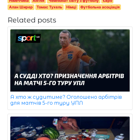
Німеччина
Англія
Чемпіонат світу з футболу
Євро
Алан Ширер
Томас Тухель
Німці
Футбольна асоціація
Related posts
А хто ж судитиме? Оголошено арбітрів
для матчів 5-го туру УПЛ