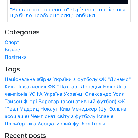
"Величезна перевага". Чуйченко поділився,
що було необхідно для Довбика.
Categories
Спорт
Бізнес
Політика
Tags
Національна збірна України з футболу
ФК "Динамо"
Київ
Півзахисник
ФК "Шахтар" Донецьк
Бокс
Ліга
чемпіонів УЄФА
Україна
Українці
Олександр Усик
Тайсон Ф'юрі
Воротар (асоціативний футбол)
ФК
"Реал Мадрид
Нокаут
Київ
Менеджер (футбольна
асоціація)
Чемпіонат світу з футболу
Іспанія
Прем'єр-ліга
Асоціативний футбол
Італія
Recent posts