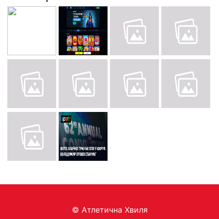
© Aтлетична Хвиля