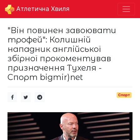
Aтлетична Хвиля
"Він повинен завоювати
трофей": Колишній
нападник англійської
збірної прокоментував
призначення Тухеля -
Спорт bigmir)net
Спорт