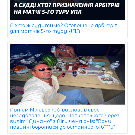
А хто ж судитиме? Оголошено арбітрів
для матчів 5-го туру УПЛ
Артем Мілевський висловив своє
незадоволення щодо Шовковського через
виліт "Динамо" з Ліги чемпіонів: "Вони
повинні боротися до останнього, б***ь"