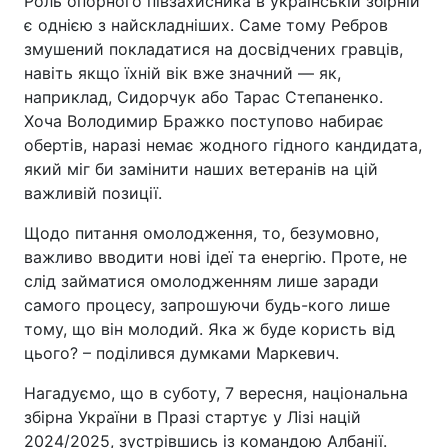
Роль опорного півзахисника в українській збірній
є однією з найскладніших. Саме тому Ребров
змушений покладатися на досвідчених гравців,
навіть якщо їхній вік вже значний — як,
наприклад, Сидорчук або Тарас Степаненко.
Хоча Володимир Бражко поступово набирає
обертів, наразі немає жодного гідного кандидата,
який міг би замінити наших ветеранів на цій
важливій позиції.
Щодо питання омолодження, то, безумовно,
важливо вводити нові ідеї та енергію. Проте, не
слід займатися омолодженням лише заради
самого процесу, запрошуючи будь-кого лише
тому, що він молодий. Яка ж буде користь від
цього? – поділився думками Маркевич.
Нагадуємо, що в суботу, 7 вересня, національна
збірна України в Празі стартує у Лізі націй
2024/2025, зустрівшись із командою Албанії.