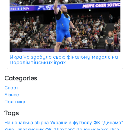
Україна здобула свою фінальну медаль на
Паралімпійських іграх.
Categories
Спорт
Бізнес
Політика
Tags
Національна збірна України з футболу
ФК "Динамо"
Київ
Півзахисник
ФК "Шахтар" Донецьк
Бокс
Ліга