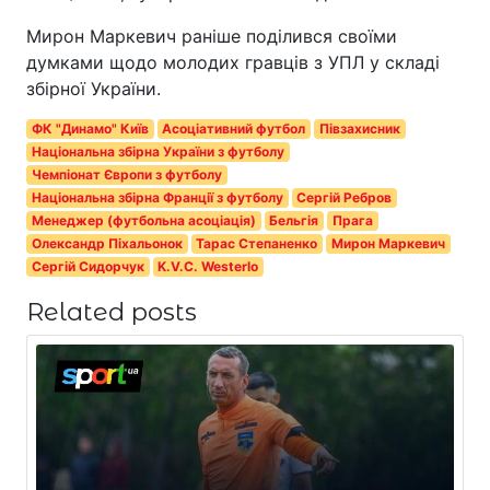
Мирон Маркевич раніше поділився своїми
думками щодо молодих гравців з УПЛ у складі
збірної України.
ФК "Динамо" Київ
Асоціативний футбол
Півзахисник
Національна збірна України з футболу
Чемпіонат Європи з футболу
Національна збірна Франції з футболу
Сергій Ребров
Менеджер (футбольна асоціація)
Бельгія
Прага
Олександр Піхальонок
Тарас Степаненко
Мирон Маркевич
Сергій Сидорчук
K.V.C. Westerlo
Related posts