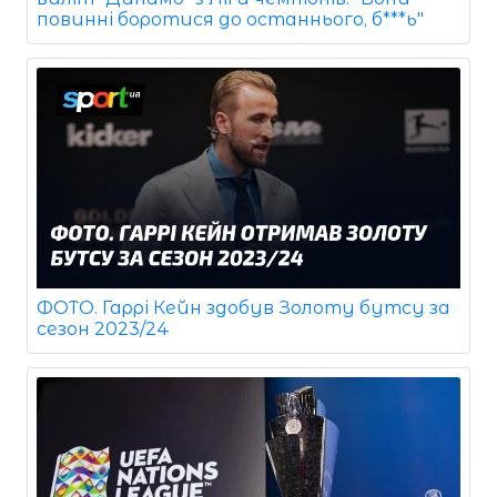
повинні боротися до останнього, б***ь"
ФОТО. Гаррі Кейн здобув Золоту бутсу за
сезон 2023/24