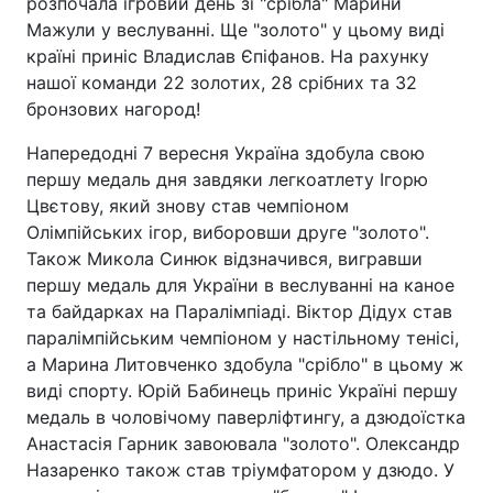
розпочала ігровий день зі "срібла" Марини
Мажули у веслуванні. Ще "золото" у цьому виді
країні приніс Владислав Єпіфанов. На рахунку
нашої команди 22 золотих, 28 срібних та 32
бронзових нагород!
Напередодні 7 вересня Україна здобула свою
першу медаль дня завдяки легкоатлету Ігорю
Цвєтову, який знову став чемпіоном
Олімпійських ігор, виборовши друге "золото".
Також Микола Синюк відзначився, вигравши
першу медаль для України в веслуванні на каное
та байдарках на Паралімпіаді. Віктор Дідух став
паралімпійським чемпіоном у настільному тенісі,
а Марина Литовченко здобула "срібло" в цьому ж
виді спорту. Юрій Бабинець приніс Україні першу
медаль в чоловічому паверліфтингу, а дзюдоїстка
Анастасія Гарник завоювала "золото". Олександр
Назаренко також став тріумфатором у дзюдо. У