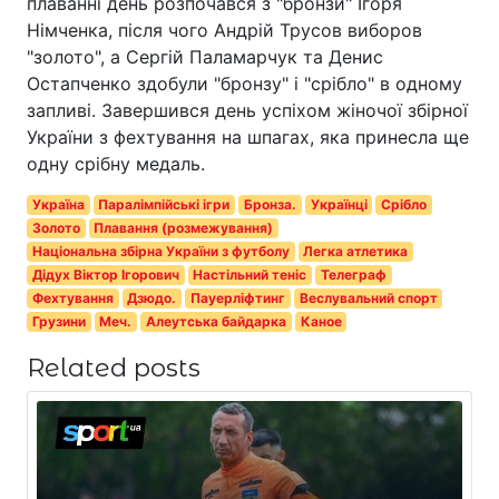
плаванні день розпочався з "бронзи" Ігоря
Німченка, після чого Андрій Трусов виборов
"золото", а Сергій Паламарчук та Денис
Остапченко здобули "бронзу" і "срібло" в одному
запливі. Завершився день успіхом жіночої збірної
України з фехтування на шпагах, яка принесла ще
одну срібну медаль.
Україна
Паралімпійські ігри
Бронза.
Українці
Срібло
Золото
Плавання (розмежування)
Національна збірна України з футболу
Легка атлетика
Дідух Віктор Ігорович
Настільний теніс
Телеграф
Фехтування
Дзюдо.
Пауерліфтинг
Веслувальний спорт
Грузини
Меч.
Алеутська байдарка
Каное
Related posts