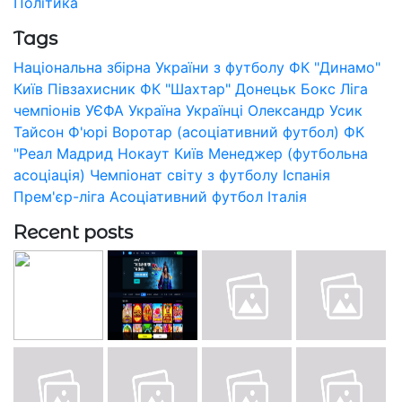
Політика
Tags
Національна збірна України з футболу
ФК "Динамо"
Київ
Півзахисник
ФК "Шахтар" Донецьк
Бокс
Ліга
чемпіонів УЄФА
Україна
Українці
Олександр Усик
Тайсон Ф'юрі
Воротар (асоціативний футбол)
ФК
"Реал Мадрид
Нокаут
Київ
Менеджер (футбольна
асоціація)
Чемпіонат світу з футболу
Іспанія
Прем'єр-ліга
Асоціативний футбол
Італія
Recent posts