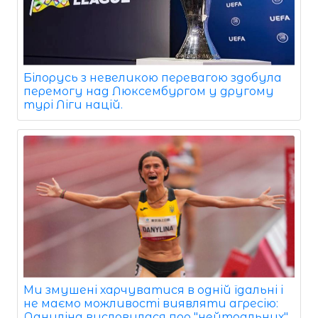
Білорусь з невеликою перевагою здобула
перемогу над Люксембургом у другому
турі Ліги націй.
Ми змушені харчуватися в одній їдальні і
не маємо можливості виявляти агресію:
Даниліна висловилася про "нейтральних"