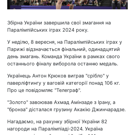
Збірна України завершила свої змагання на
Паралімпійських іграх 2024 року.
У неділю, 8 вересня, на Паралімпійських іграх у
Парижі відзначається фінальний, одинадцятий
день змагань. Команда України в рамках свого
останнього фіналу виборола останню медаль.
Українець Антон Крюков виграв "срібло" у
паверліфтингу у ваговій категорії понад 106 кг.
Про це повідомляє "Телеграф".
"Золото" завоював Ахмад Амінзаде з Ірану, а
"бронза" дісталася грузину Акакію Джинчарадзе.
Нагадаємо, на рахунку збірної України 82
нагороди на Паралімпіаді-2024. Україна