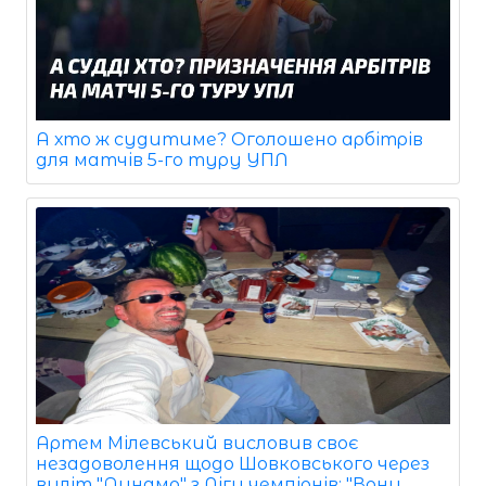
А хто ж судитиме? Оголошено арбітрів
для матчів 5-го туру УПЛ
Артем Мілевський висловив своє
незадоволення щодо Шовковського через
виліт "Динамо" з Ліги чемпіонів: "Вони