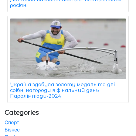
росіян.
Україна здобула золоту медаль та дві
срібні нагороди в фінальний день
Паралімпіади-2024.
Categories
Спорт
Бізнес