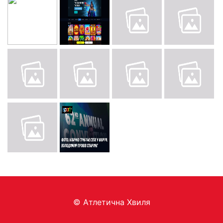
© Aтлетична Хвиля