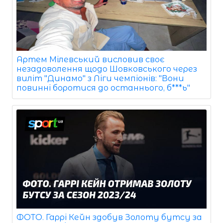
Артем Мілевський висловив своє
незадоволення щодо Шовковського через
виліт "Динамо" з Ліги чемпіонів: "Вони
повинні боротися до останнього, б***ь"
ФОТО. Гаррі Кейн здобув Золоту бутсу за