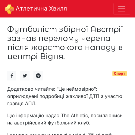
Aтлетична Хвиля
Футболіст збірної Австрії
зазнав перелому черепа
після жорстокого нападу в
центрі Відня.
Спорт
Додатково читайте: "Це неймовірно":
оприлюднені подробиці жахливої ДТП з участю
гравця АПЛ.
Цю інформацію надає The Athletic, посилаючись
на австрійський футбольний клуб.
Інцидент стався в минулі вихідні. 35-річний