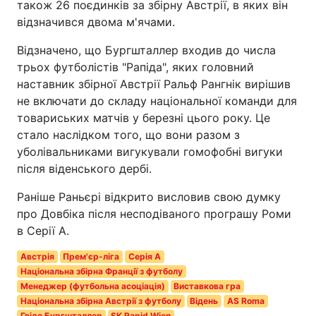
також 26 поєдинків за збірну Австрії, в яких він
відзначився двома м'ячами.
Відзначено, що Бургшталлер входив до числа
трьох футболістів "Рапіда", яких головний
наставник збірної Австрії Ральф Рангнік вирішив
не включати до складу національної команди для
товариських матчів у березні цього року. Це
стало наслідком того, що вони разом з
уболівальниками вигукували гомофобні вигуки
після віденського дербі.
Раніше Раньєрі відкрито висловив свою думку
про Довбіка після несподіваного програшу Роми
в Серії А.
Австрія
Прем'єр-ліга
Серія A
Національна збірна Франції з футболу
Менеджер (футбольна асоціація)
Виставкова гра
Національна збірна Австрії з футболу
Відень
AS Roma
Гвідо Бургшталлер
SK Rapid Wien