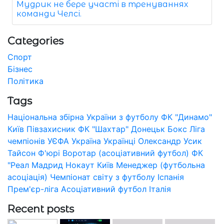
Мудрик не бере участі в тренуваннях
команди Челсі.
Categories
Спорт
Бізнес
Політика
Tags
Національна збірна України з футболу
ФК "Динамо"
Київ
Півзахисник
ФК "Шахтар" Донецьк
Бокс
Ліга
чемпіонів УЄФА
Україна
Українці
Олександр Усик
Тайсон Ф'юрі
Воротар (асоціативний футбол)
ФК
"Реал Мадрид
Нокаут
Київ
Менеджер (футбольна
асоціація)
Чемпіонат світу з футболу
Іспанія
Прем'єр-ліга
Асоціативний футбол
Італія
Recent posts