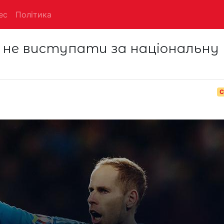
ес
Політика
- не виступати за національну
С