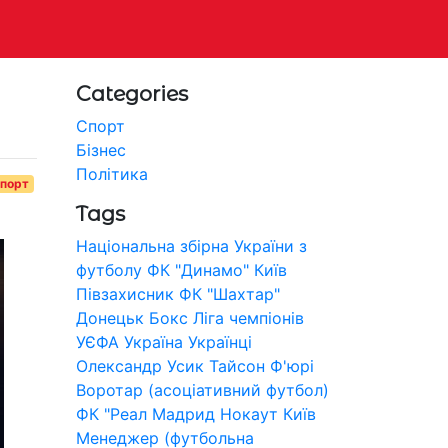
Categories
Спорт
Бізнес
Політика
порт
Tags
Національна збірна України з
футболу
ФК "Динамо" Київ
Півзахисник
ФК "Шахтар"
Донецьк
Бокс
Ліга чемпіонів
УЄФА
Україна
Українці
Олександр Усик
Тайсон Ф'юрі
Воротар (асоціативний футбол)
ФК "Реал Мадрид
Нокаут
Київ
Менеджер (футбольна