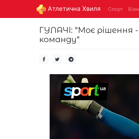
Aтлетична Хвиля
Спорт
Бізн
ГУЛАЧІ: "Моє рішення 
команду"