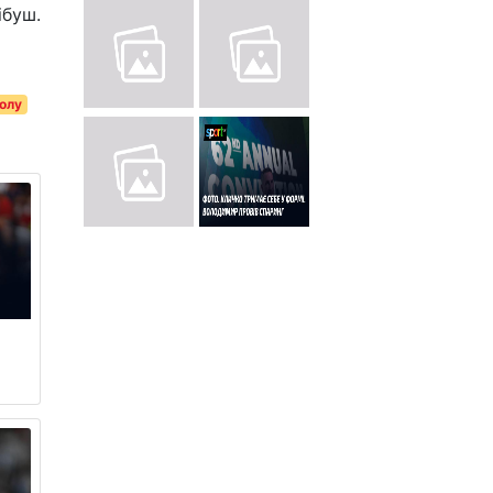
ібуш.
олу