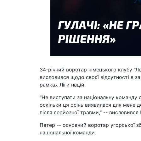
34-річний воротар німецького клубу "Л
висловився щодо своєї відсутності в зая
рамках Ліги націй.
"Не виступати за національну команду 
оскільки ця осінь виявилася для мене д
після серйозної травми," -- висловився 
Петер -- основний воротар угорської зб
національної команди.