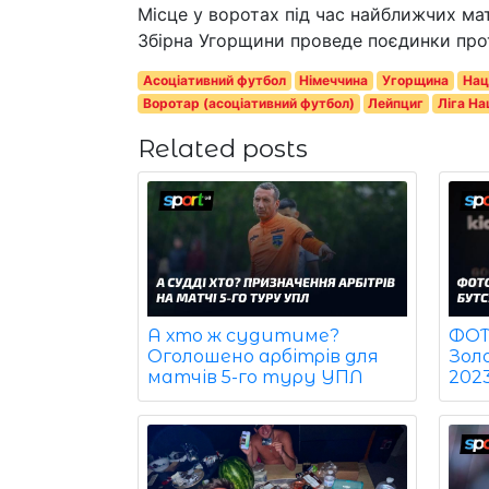
Місце у воротах під час найближчих ма
Збірна Угорщини проведе поєдинки проти
Асоціативний футбол
Німеччина
Угорщина
Нац
Воротар (асоціативний футбол)
Лейпциг
Ліга На
Related posts
ФОТО
А хто ж судитиме?
Зол
Оголошено арбітрів для
202
матчів 5-го туру УПЛ