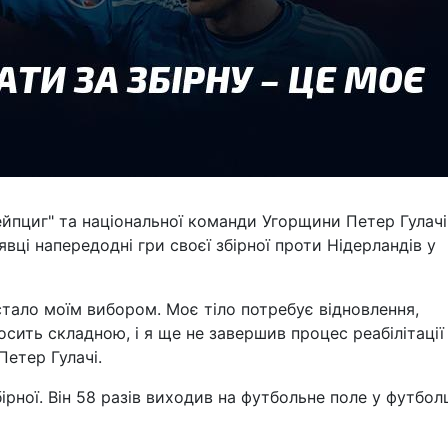
ейпциг" та національної команди Угорщини Петер Гулачі
вці напередодні гри своєї збірної проти Нідерландів у
стало моїм вибором. Моє тіло потребує відновлення,
осить складною, і я ще не завершив процес реабілітації
Петер Гулачі.
ірної. Він 58 разів виходив на футбольне поле у футбол