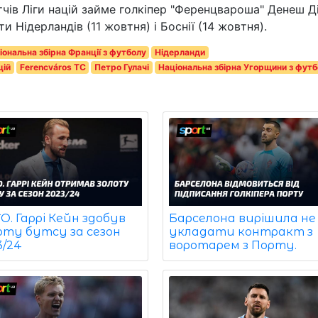
тчів Ліги націй займе голкіпер "Ференцвароша" Денеш Д
 Нідерландів (11 жовтня) і Боснії (14 жовтня).
іональна збірна Франції з футболу
Нідерланди
цій
Ferencváros TC
Петро Гулачі
Національна збірна Угорщини з футб
. Гаррі Кейн здобув
Барселона вирішила не
оту бутсу за сезон
укладати контракт з
3/24
воротарем з Порту.