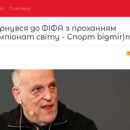
ес
Політика
ернувся до ФІФА з проханням
піонат світу - Спорт bigmir)n
С