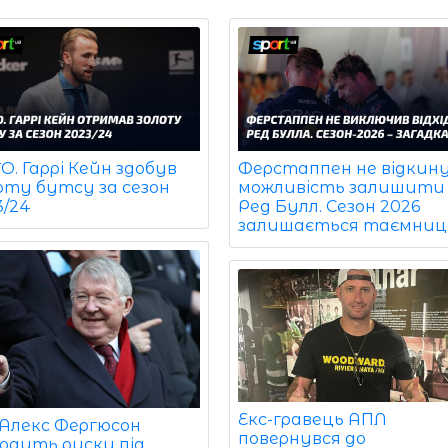
. Гаррі Кейн здобув
Ферстаппен не відкин
оту бутсу за сезон
можливість залишити
3/24
Ред Булл. Сезон 2026
залишається таємниц
Екс-гравець АПЛ
 Алекс Фергюсон
повернувся до
водить риску під