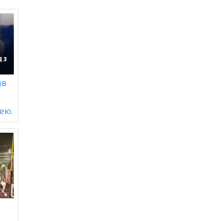
ув
ею.