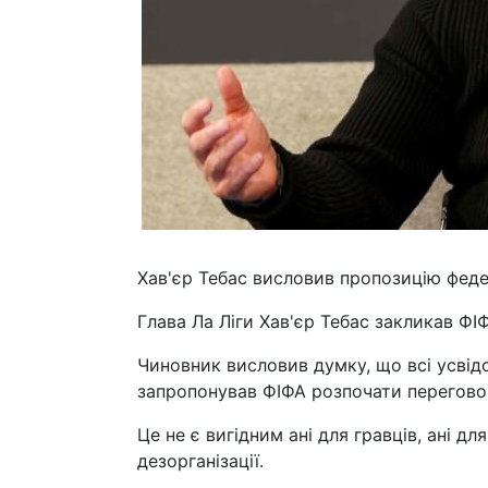
Хав'єр Тебас висловив пропозицію феде
Глава Ла Ліги Хав'єр Тебас закликав ФІ
Чиновник висловив думку, що всі усвідо
запропонував ФІФА розпочати перегово
Це не є вигідним ані для гравців, ані дл
дезорганізації.