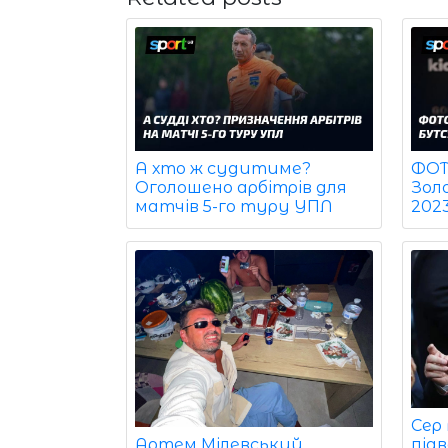
ФОТО
А хто ж судитиме?
Зол
Оголошено арбітрів для
202
матчів 5-го туру УПЛ
Сер
Артем Мілевський
під