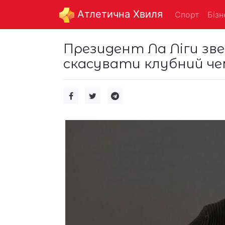
Aтлетична Хвиля
Спорт
Бізн
Президент Ла Ліги зв
скасувати клубний чем