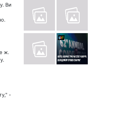
у. Ви
но.
е ж.
у.
у," -