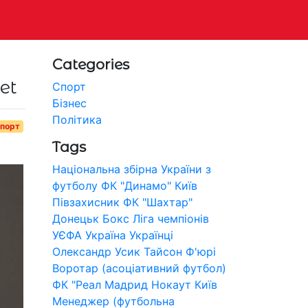
Categories
et
Спорт
Бізнес
Політика
порт
Tags
Національна збірна України з
футболу
ФК "Динамо" Київ
Півзахисник
ФК "Шахтар"
Донецьк
Бокс
Ліга чемпіонів
УЄФА
Україна
Українці
Олександр Усик
Тайсон Ф'юрі
Воротар (асоціативний футбол)
ФК "Реал Мадрид
Нокаут
Київ
Менеджер (футбольна