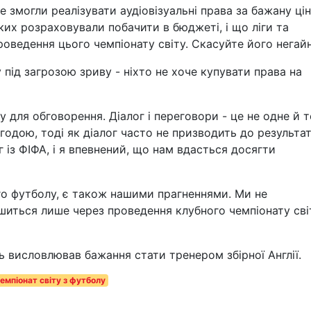
 змогли реалізувати аудіовізуальні права за бажану цін
ких розраховували побачити в бюджеті, і що ліги та
оведення цього чемпіонату світу. Скасуйте його негай
 під загрозою зриву - ніхто не хоче купувати права на
 для обговорення. Діалог і переговори - це не одне й т
одою, тоді як діалог часто не призводить до результат
 із ФІФА, і я впевнений, що нам вдасться досягти
ого футболу, є також нашими прагненнями. Ми не
шиться лише через проведення клубного чемпіонату світ
ь висловлював бажання стати тренером збірної Англії.
емпіонат світу з футболу