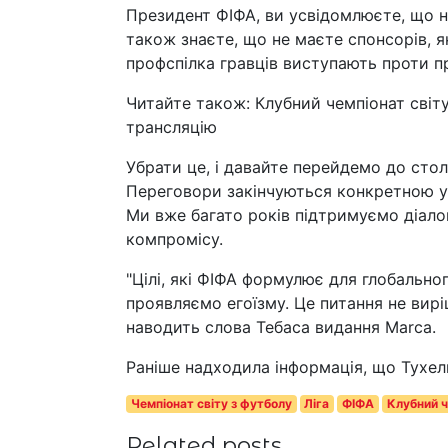
Президент ФІФА, ви усвідомлюєте, що не
також знаєте, що не маєте спонсорів, я
профспілка гравців виступають проти пр
Читайте також: Клубний чемпіонат світу
трансляцію
Убрати це, і давайте перейдемо до столу
Переговори закінчуються конкретною уг
Ми вже багато років підтримуємо діалог
компромісу.
"Цілі, які ФІФА формулює для глобальн
проявляємо егоїзму. Це питання не вирі
наводить слова Тебаса видання Marca.
Раніше надходила інформація, що Тухел
Чемпіонат світу з футболу
Ліга
ФІФА
Клубний ч
Related posts