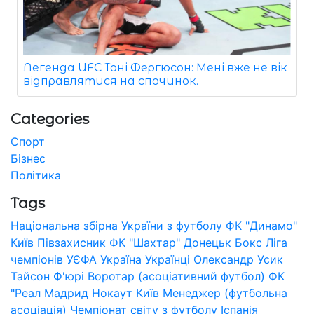
Легенда UFC Тоні Фергюсон: Мені вже не вік
відправлятися на спочинок.
Categories
Спорт
Бізнес
Політика
Tags
Національна збірна України з футболу
ФК "Динамо"
Київ
Півзахисник
ФК "Шахтар" Донецьк
Бокс
Ліга
чемпіонів УЄФА
Україна
Українці
Олександр Усик
Тайсон Ф'юрі
Воротар (асоціативний футбол)
ФК
"Реал Мадрид
Нокаут
Київ
Менеджер (футбольна
асоціація)
Чемпіонат світу з футболу
Іспанія