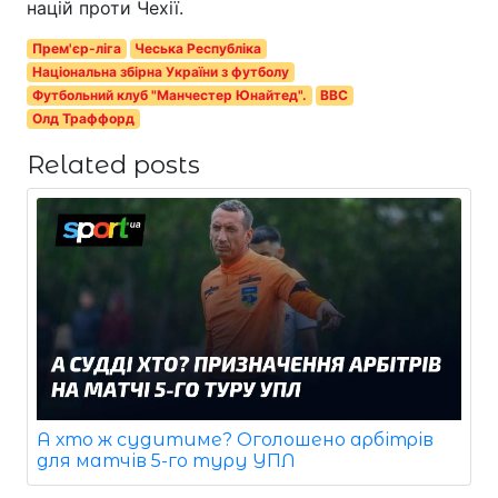
націй проти Чехії.
Прем'єр-ліга
Чеська Республіка
Національна збірна України з футболу
Футбольний клуб "Манчестер Юнайтед".
BBC
Олд Траффорд
Related posts
А хто ж судитиме? Оголошено арбітрів
для матчів 5-го туру УПЛ