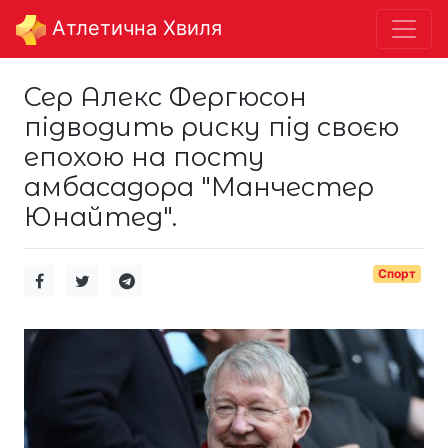
Aтлетична Хвиля
Сер Алекс Фергюсон
підводить риску під своєю
епохою на посту
амбасадора "Манчестер
Юнайтед".
Спорт