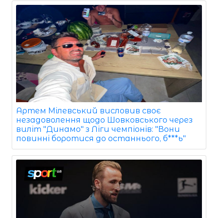
Артем Мілевський висловив своє
незадоволення щодо Шовковського через
виліт "Динамо" з Ліги чемпіонів: "Вони
повинні боротися до останнього, б***ь"