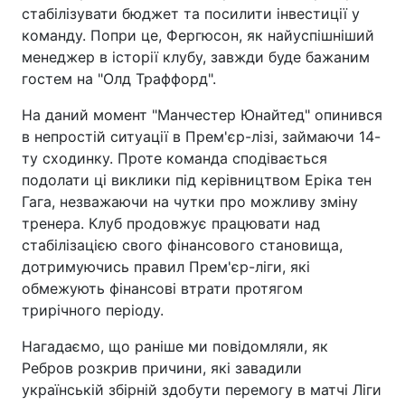
стабілізувати бюджет та посилити інвестиції у
команду. Попри це, Фергюсон, як найуспішніший
менеджер в історії клубу, завжди буде бажаним
гостем на "Олд Траффорд".
На даний момент "Манчестер Юнайтед" опинився
в непростій ситуації в Прем'єр-лізі, займаючи 14-
ту сходинку. Проте команда сподівається
подолати ці виклики під керівництвом Еріка тен
Гага, незважаючи на чутки про можливу зміну
тренера. Клуб продовжує працювати над
стабілізацією свого фінансового становища,
дотримуючись правил Прем'єр-ліги, які
обмежують фінансові втрати протягом
трирічного періоду.
Нагадаємо, що раніше ми повідомляли, як
Ребров розкрив причини, які завадили
українській збірній здобути перемогу в матчі Ліги