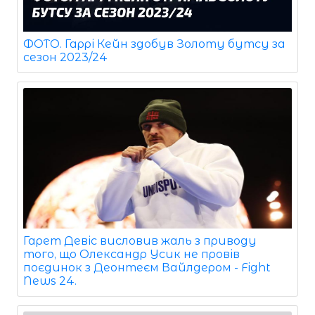
ФОТО. Гаррі Кейн здобув Золоту бутсу за
сезон 2023/24
Гарет Девіс висловив жаль з приводу
того, що Олександр Усик не провів
поєдинок з Деонтеєм Вайлдером - Fight
News 24.