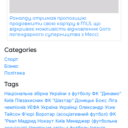
Роналду отримав пропозицію
продовжити свою кар'єру в MLS, що
відкриває можливість відновлення його
легендарного суперництва з Мессі.
Categories
Спорт
Бізнес
Політика
Tags
Національна збірна України з футболу
ФК "Динамо"
Київ
Півзахисник
ФК "Шахтар" Донецьк
Бокс
Ліга
чемпіонів УЄФА
Україна
Українці
Олександр Усик
Тайсон Ф'юрі
Воротар (асоціативний футбол)
ФК
"Реал Мадрид
Нокаут
Київ
Менеджер (футбольна
асоціація)
Чемпіонат світу з футболу
Іспанія