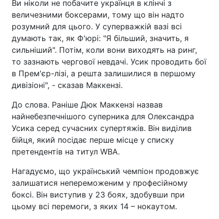
Ви ніколи не побачите українця в клінчі з
величезними боксерами, тому що він надто
розумний для цього. У суперважкій вазі всі
думають так, як Ф'юрі: "Я більший, значить, я
сильніший". Потім, коли вони виходять на ринг,
то зазнають чергової невдачі. Усик проводить бої
в Прем'єр-лізі, а решта залишилися в першому
дивізіоні", - сказав Маккензі.
До слова. Раніше Дюк Маккензі назвав
найнебезпечнішого суперника для Олександра
Усика серед сучасних супертяжів. Він виділив
бійця, який посідає перше місце у списку
претендентів на титул WBA.
Нагадуємо, що український чемпіон продовжує
залишатися непереможеним у професійному
боксі. Він виступив у 23 боях, здобувши при
цьому всі перемоги, з яких 14 – нокаутом.