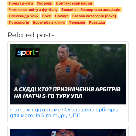
Прем'єр-ліга
Українці
Британський народ
Чемпіонат світу з футболу
Всесвітня боксерська асоціація
Олександр Усик
Бокс
Нокаут
Вагова категорія (бокс)
Психологія
Боротьба в клінчі
Феномен
Розвідка
Related posts
А хто ж судитиме? Оголошено арбітрів
для матчів 5-го туру УПЛ