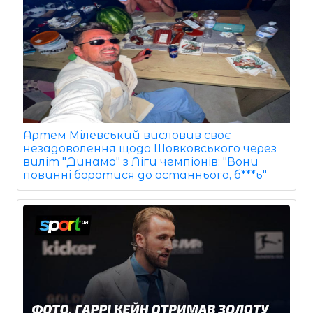
Артем Мілевський висловив своє
незадоволення щодо Шовковського через
виліт "Динамо" з Ліги чемпіонів: "Вони
повинні боротися до останнього, б***ь"