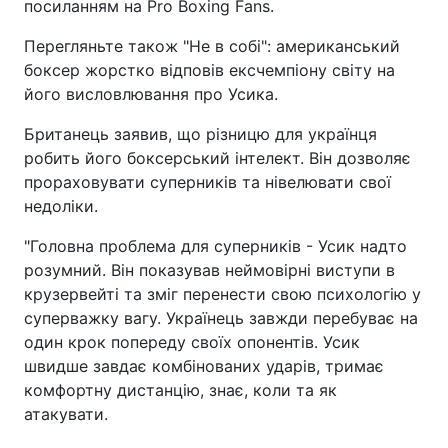
посиланням на Pro Boxing Fans.
Перегляньте також "Не в собі": американський
боксер жорстко відповів ексчемпіону світу на
його висловлювання про Усика.
Британець заявив, що різницю для українця
робить його боксерський інтелект. Він дозволяє
прораховувати суперників та нівелювати свої
недоліки.
"Головна проблема для суперників - Усик надто
розумний. Він показував неймовірні виступи в
крузервейті та зміг перенести свою психологію у
суперважку вагу. Українець завжди перебуває на
один крок попереду своїх опонентів. Усик
швидше завдає комбінованих ударів, тримає
комфортну дистанцію, знає, коли та як
атакувати.