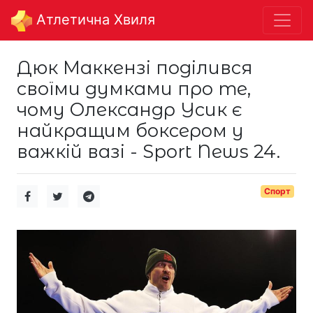
Aтлетична Хвиля
Дюк Маккензі поділився
своїми думками про те,
чому Олександр Усик є
найкращим боксером у
важкій вазі - Sport News 24.
Спорт