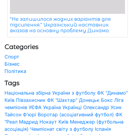
"Не залишилося жодних варіантів для
підсилення." Український наставник
вказав на основну проблему Динамо.
Categories
Спорт
Бізнес
Політика
Tags
Національна збірна України з футболу
ФК "Динамо"
Київ
Півзахисник
ФК "Шахтар" Донецьк
Бокс
Ліга
чемпіонів УЄФА
Україна
Українці
Олександр Усик
Тайсон Ф'юрі
Воротар (асоціативний футбол)
ФК
"Реал Мадрид
Нокаут
Київ
Менеджер (футбольна
асоціація)
Чемпіонат світу з футболу
Іспанія