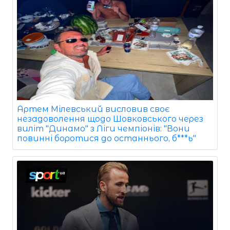
Артем Мілевський висловив своє
незадоволення щодо Шовковського через
виліт "Динамо" з Ліги чемпіонів: "Вони
повинні боротися до останнього, б***ь"