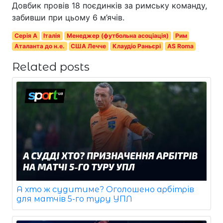
Довбик провів 18 поєдинків за римську команду,
забивши при цьому 6 м’ячів.
Серія A
Італія
Менеджер (футбольна асоціація)
Рим
Аталанта до н.е.
США Лечче
Клаудіо Раньєрі
AS Roma
Related posts
А хто ж судитиме? Оголошено арбітрів
для матчів 5-го туру УПЛ