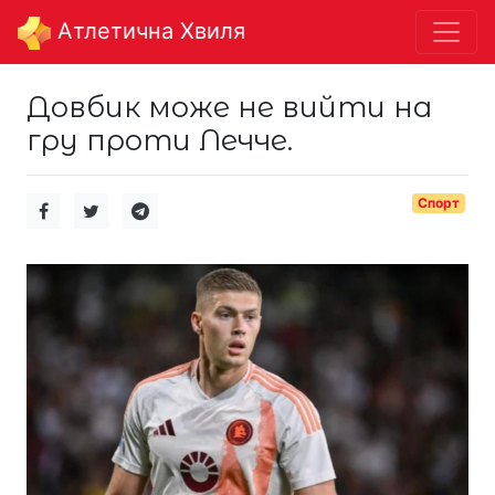
Aтлетична Хвиля
Довбик може не вийти на
гру проти Лечче.
Спорт