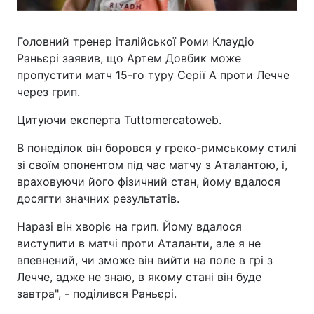
Головний тренер італійської Роми Клаудіо
Раньєрі заявив, що Артем Довбик може
пропустити матч 15-го туру Серії А проти Лечче
через грип.
Цитуючи експерта Tuttomercatoweb.
В понеділок він боровся у греко-римському стилі
зі своїм опонентом під час матчу з Аталантою, і,
враховуючи його фізичний стан, йому вдалося
досягти значних результатів.
Наразі він хворіє на грип. Йому вдалося
виступити в матчі проти Аталанти, але я не
впевнений, чи зможе він вийти на поле в грі з
Лечче, адже не знаю, в якому стані він буде
завтра", - поділився Раньєрі.