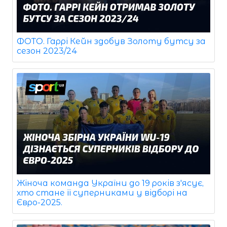
ФОТО. Гаррі Кейн здобув Золоту бутсу за
сезон 2023/24
Жіноча команда України до 19 років з'ясує,
хто стане її суперниками у відборі на
Євро-2025.