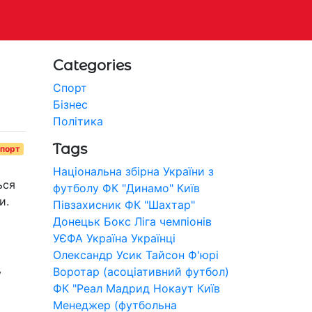
Categories
Спорт
Бізнес
Політика
Tags
порт
Національна збірна України з
ься
футболу
ФК "Динамо" Київ
и.
Півзахисник
ФК "Шахтар"
Донецьк
Бокс
Ліга чемпіонів
УЄФА
Україна
Українці
Олександр Усик
Тайсон Ф'юрі
Воротар (асоціативний футбол)
у
ФК "Реал Мадрид
Нокаут
Київ
Менеджер (футбольна