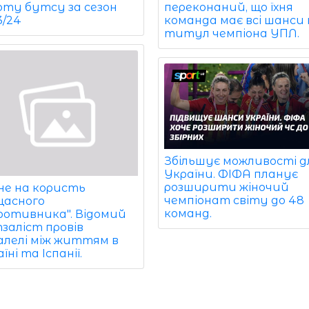
оту бутсу за сезон
переконаний, що їхня
3/24
команда має всі шанси
титул чемпіона УПЛ.
Збільшує можливості д
України. ФІФА планує
розширити жіночий
 не на користь
чемпіонат світу до 48
щасного
команд.
ротивника". Відомий
заліст провів
алелі між життям в
їні та Іспанії.