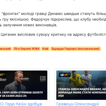
х "фронтах" молоді гравці Динамо швидше стануть біль
ь гру якіснішою. Федорчук підкреслив, що клубу необхі
ь залучення нових виконавців.
р Циганик висловив сувору критику на адресу футболіс
овський
Ліга Європи УЄФА
Київ
Едуардо Герреро (веслувальник)
. Гаррі Кейн здобув
Гравець Олександрії