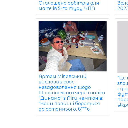
Зол
Оголошено арбітрів для
202
матчів 5-го туру УПЛ
Артем Мілевський
"Це
висловив своє
зло
незадоволення щодо
суп
Шовковського через виліт
фут
"Динамо" з Ліги чемпіонів:
пар
"Вони повинні боротися
Укра
до останнього, б***ь"