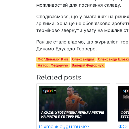
можливостей для посилення складу.
Сподіваємося, що у змаганнях на різни
зрілими, хоча це не обов'язково зробит
терміново звернути увагу на можливіст
Раніше стало відомо, що журналіст Іго
Динамо Едуардо Герреро.
ФК "Динамо" Київ
Олександрія
Олександр Шовк
Автор: Федорчук
Валерій Федорчук
Related posts
ФОТО
А хто ж судитиме?