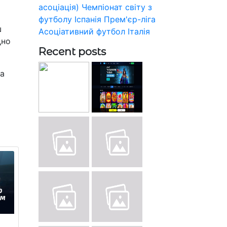
асоціація)
Чемпіонат світу з
футболу
Іспанія
Прем'єр-ліга
ш
Асоціативний футбол
Італія
дно
Recent posts
та