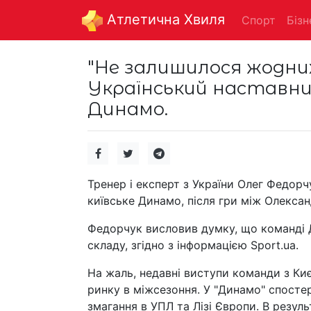
Aтлетична Хвиля
Спорт
Бізн
"Не залишилося жодних
Український наставни
Динамо.
Тренер і експерт з України Олег Федорч
київське Динамо, після гри між Олексан
Федорчук висловив думку, що команді Д
складу, згідно з інформацією Sport.ua.
На жаль, недавні виступи команди з Ки
ринку в міжсезоння. У "Динамо" спостер
змагання в УПЛ та Лізі Європи. В резу