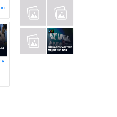
 на
ля