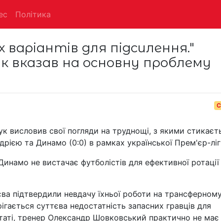
ес
Політика
 варіантів для підсилення."
к вказав на основну проблему
С
ук висловив свої погляди на труднощі, з якими стикаєт
дрією та Динамо (0:0) в рамках української Прем'єр-ліг
инамо не вистачає футболістів для ефективної ротації
єва підтвердили невдачу їхньої роботи на трансферном
ігається суттєва недостатність запасних гравців для
льтаті, тренер Олександр Шовковський практично не має