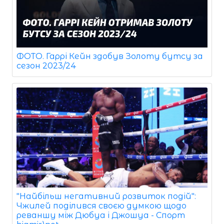
ФОТО. Гаррі Кейн здобув Золоту бутсу за
сезон 2023/24
"Найбільш негативний розвиток подій":
Чжилей поділився своєю думкою щодо
реваншу між Дюбуа і Джошуа - Спорт