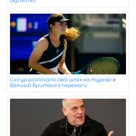
bigmir)net
Снігур розпочала свій шлях на турнірі в
Великій Британії з перемоги.