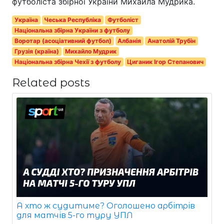
футболіста збірної України Михайла Мудрика.
Україна
Чеська Республіка
Футболіст
Національна збірна України з футболу
Воротар (асоціативний футбол)
Албанія
Анатолій Трубін
Грузія (країна)
Михайло Мудрик
Національна збірна Чехії з футболу
Циганик Ігор Степанович
Related posts
А хто ж судитиме? Оголошено арбітрів
для матчів 5-го туру УПЛ