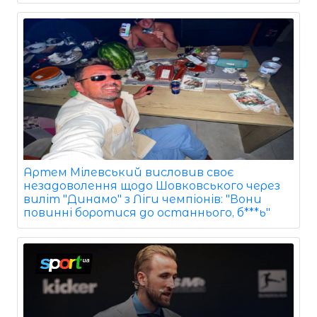
Артем Мілевський висловив своє
незадоволення щодо Шовковського через
виліт "Динамо" з Ліги чемпіонів: "Вони
повинні боротися до останнього, б***ь"