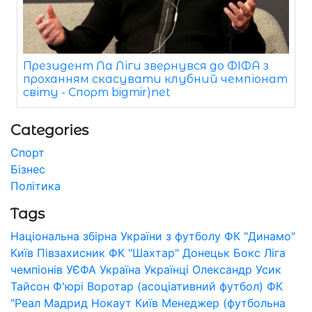
Президент Ла Ліги звернувся до ФІФА з
проханням скасувати клубний чемпіонат
світу - Спорт bigmir)net
Categories
Спорт
Бізнес
Політика
Tags
Національна збірна України з футболу
ФК "Динамо"
Київ
Півзахисник
ФК "Шахтар" Донецьк
Бокс
Ліга
чемпіонів УЄФА
Україна
Українці
Олександр Усик
Тайсон Ф'юрі
Воротар (асоціативний футбол)
ФК
"Реал Мадрид
Нокаут
Київ
Менеджер (футбольна