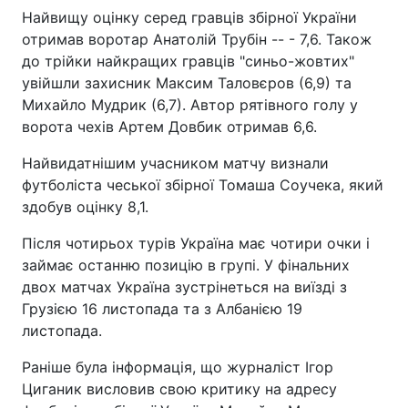
Найвищу оцінку серед гравців збірної України
отримав воротар Анатолій Трубін -- - 7,6. Також
до трійки найкращих гравців "синьо-жовтих"
увійшли захисник Максим Таловєров (6,9) та
Михайло Мудрик (6,7). Автор рятівного голу у
ворота чехів Артем Довбик отримав 6,6.
Найвидатнішим учасником матчу визнали
футболіста чеської збірної Томаша Соучека, який
здобув оцінку 8,1.
Після чотирьох турів Україна має чотири очки і
займає останню позицію в групі. У фінальних
двох матчах Україна зустрінеться на виїзді з
Грузією 16 листопада та з Албанією 19
листопада.
Раніше була інформація, що журналіст Ігор
Циганик висловив свою критику на адресу