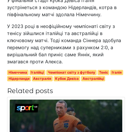
У фінальній стадії Кубка Девіса Італія
зустрінеться з командою Нідерландів, котра в
півфінальному матчі здолала Німеччину.
У 2023 році в неофіційному чемпіонаті світу з
тенісу зійшлися італійці та австралійці в
ключовому матчі. Тоді команда Сіннера здобула
перемогу над суперниками з рахунком 2:0, а
вирішальний бал приніс саме Яннік, який
змагався проти Алекса.
Німеччина
Італійці
Чемпіонат світу з футболу
Теніс
Італія
Нідерланди
Австралія
Кубок Девіса
Австралійці
Related posts