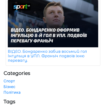
ВІДЕО. Бондаренко забив восьмий гол
Інгульця в УПЛ. Франьїч подвоїв їхню
перевагу.
Categories
Спорт
Бізнес
Політика
Tags