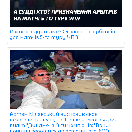
А хто ж судитиме? Оголошено арбітрів
для матчів 5-го туру УПЛ
Артем Мілевський висловив своє
незадоволення щодо Шовковського через
виліт "Динамо" з Ліги чемпіонів: "Вони
повинні боротися до останнього, б***ь"