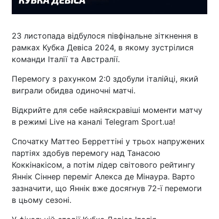
23 листопада відбулося півфінальне зіткнення в
рамках Кубка Девіса 2024, в якому зустрілися
команди Італії та Австралії.
Перемогу з рахунком 2:0 здобули італійці, який
виграли обидва одиночні матчі.
Відкрийте для себе найяскравіші моменти матчу
в режимі Live на каналі Telegram Sport.ua!
Спочатку Маттео Берреттіні у трьох напружених
партіях здобув перемогу над Танасою
Коккінакісом, а потім лідер світового рейтингу
Яннік Сіннер переміг Алекса де Мінаура. Варто
зазначити, що Яннік вже досягнув 72-ї перемоги
в цьому сезоні.