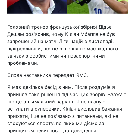
Головний тренер французької збірної Дідьє
Дешам роз'яснив, чому Кіліан Мбаппе не був
запрошений на матчі Ліги націй в листопаді,
підкресливши, що це рішення не має жодного
зв'язку з особистими чи позаспортними
проблемами.
Слова наставника передает RMC.
Я мав декілька бесід з ним. Після роздумів я
прийняв таке рішення під час цих зборів. Вважаю,
що це оптимальний варіант. Я не планую
вступати в суперечки. Кіліан висловив бажання
приїхати, і це не пов'язано з питаннями, які не
стосуються спорту, по яких ми діємо за
принципом невинності до доведення