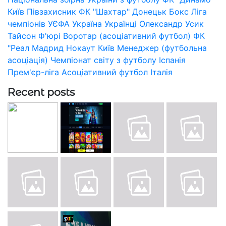
Київ
Півзахисник
ФК "Шахтар" Донецьк
Бокс
Ліга
чемпіонів УЄФА
Україна
Українці
Олександр Усик
Тайсон Ф'юрі
Воротар (асоціативний футбол)
ФК
"Реал Мадрид
Нокаут
Київ
Менеджер (футбольна
асоціація)
Чемпіонат світу з футболу
Іспанія
Прем'єр-ліга
Асоціативний футбол
Італія
Recent posts