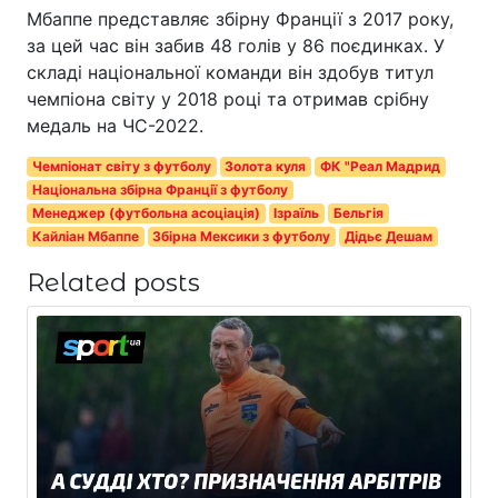
Мбаппе представляє збірну Франції з 2017 року,
за цей час він забив 48 голів у 86 поєдинках. У
складі національної команди він здобув титул
чемпіона світу у 2018 році та отримав срібну
медаль на ЧС-2022.
Чемпіонат світу з футболу
Золота куля
ФК "Реал Мадрид
Національна збірна Франції з футболу
Менеджер (футбольна асоціація)
Ізраїль
Бельгія
Кайліан Мбаппе
Збірна Мексики з футболу
Дідьє Дешам
Related posts