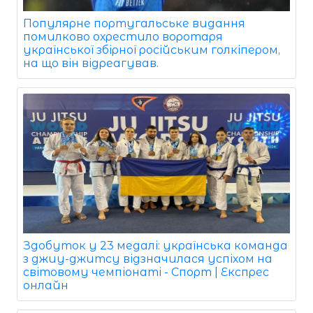
Популярне португальське видання
помилково охрестило воротаря
української збірної російським голкіпером,
на що він відреагував.
Здобуток у 23 медалі: українська команда
з джиу-джитсу відзначилася успіхом на
світовому чемпіонаті - Спорт | Експрес
онлайн