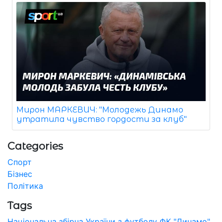
Мирон МАРКЕВИЧ: "Молодежь Динамо
утратила чувство гордости за клуб"
Categories
Спорт
Бізнес
Політика
Tags
Національна збірна України з футболу
ФК "Динамо"