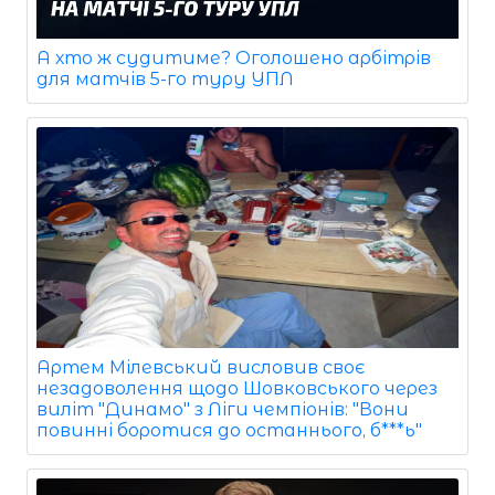
А хто ж судитиме? Оголошено арбітрів
для матчів 5-го туру УПЛ
Артем Мілевський висловив своє
незадоволення щодо Шовковського через
виліт "Динамо" з Ліги чемпіонів: "Вони
повинні боротися до останнього, б***ь"