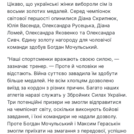
Цікаво, що українські жінки вибороли сім із
восьми золотих медалей. Серед чемпіонок
світової першості опинилися Діана Скрипнюк,
Юлія Васенда, Олександра Русецька, Діана
Ломей, Олександра Яковенко та Олександра
Сивч. Єдину золоту нагороду для чоловічої
команди здобув Богдан Мочульський.
"Наші спортсменки вражають своєю силою, —
зазначає тренер. — Проте й чоловіки не
відстають. Війна суттєво завадила їм здобути
більше медалей. Не всім хлопцям дозволено
виїзд за кордон з різних причин. Багато наших
атлетів наразі служать у Збройних Силах України.
Три потенційні призери не змогли відправитися
на чемпіонат світу, оскільки виконують бойові
завдання, і їхні командири не надали дозволу.
Проте Богдан Мочульський і Максим Гераськін
змогли приїхати на змагання з передової, успішно