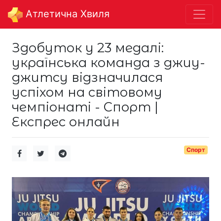
Aтлетична Хвиля
Здобуток у 23 медалі:
українська команда з джиу-
джитсу відзначилася
успіхом на світовому
чемпіонаті - Спорт |
Експрес онлайн
Спорт