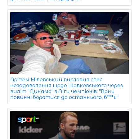
Артем Мілевський висловив своє
незадоволення щодо Шовковського через
виліт "Динамо" з Ліги чемпіонів: "Вони
повинні боротися до останнього, б***ь"