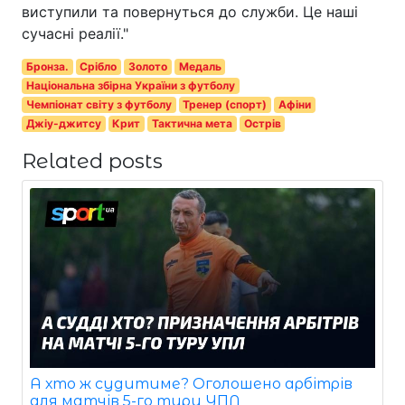
виступили та повернуться до служби. Це наші
сучасні реалії."
Бронза.
Срібло
Золото
Медаль
Національна збірна України з футболу
Чемпіонат світу з футболу
Тренер (спорт)
Афіни
Джіу-джитсу
Крит
Тактична мета
Острів
Related posts
А хто ж судитиме? Оголошено арбітрів
для матчів 5-го туру УПЛ