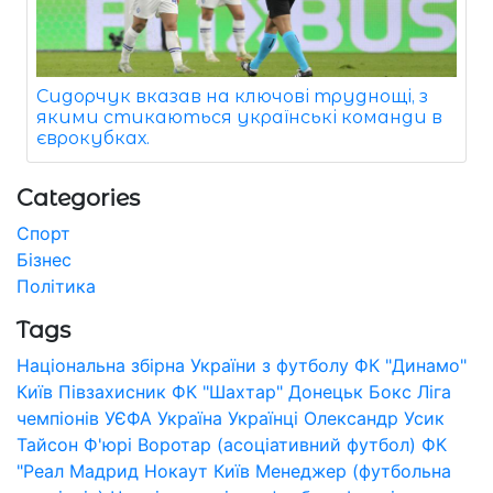
Сидорчук вказав на ключові труднощі, з
якими стикаються українські команди в
єврокубках.
Categories
Спорт
Бізнес
Політика
Tags
Національна збірна України з футболу
ФК "Динамо"
Київ
Півзахисник
ФК "Шахтар" Донецьк
Бокс
Ліга
чемпіонів УЄФА
Україна
Українці
Олександр Усик
Тайсон Ф'юрі
Воротар (асоціативний футбол)
ФК
"Реал Мадрид
Нокаут
Київ
Менеджер (футбольна