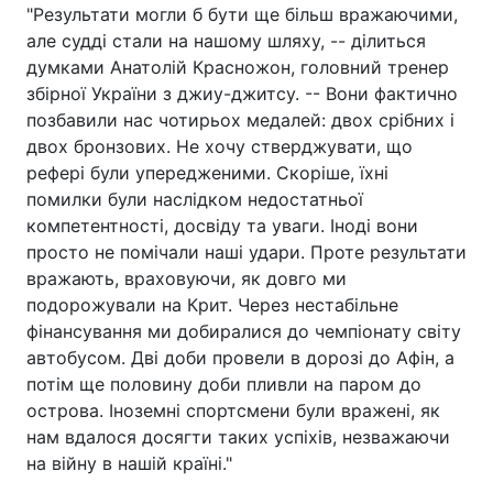
"Результати могли б бути ще більш вражаючими,
але судді стали на нашому шляху, -- ділиться
думками Анатолій Красножон, головний тренер
збірної України з джиу-джитсу. -- Вони фактично
позбавили нас чотирьох медалей: двох срібних і
двох бронзових. Не хочу стверджувати, що
рефері були упередженими. Скоріше, їхні
помилки були наслідком недостатньої
компетентності, досвіду та уваги. Іноді вони
просто не помічали наші удари. Проте результати
вражають, враховуючи, як довго ми
подорожували на Крит. Через нестабільне
фінансування ми добиралися до чемпіонату світу
автобусом. Дві доби провели в дорозі до Афін, а
потім ще половину доби пливли на паром до
острова. Іноземні спортсмени були вражені, як
нам вдалося досягти таких успіхів, незважаючи
на війну в нашій країні."