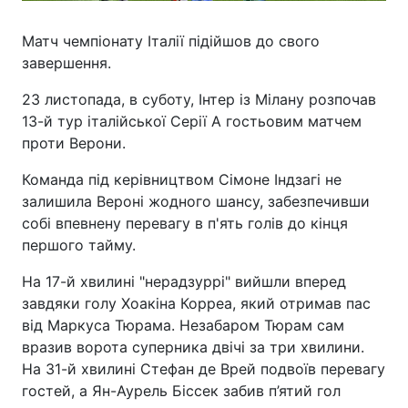
Матч чемпіонату Італії підійшов до свого
завершення.
23 листопада, в суботу, Інтер із Мілану розпочав
13-й тур італійської Серії А гостьовим матчем
проти Верони.
Команда під керівництвом Сімоне Індзагі не
залишила Вероні жодного шансу, забезпечивши
собі впевнену перевагу в п'ять голів до кінця
першого тайму.
На 17-й хвилині "нерадзуррі" вийшли вперед
завдяки голу Хоакіна Корреа, який отримав пас
від Маркуса Тюрама. Незабаром Тюрам сам
вразив ворота суперника двічі за три хвилини.
На 31-й хвилині Стефан де Врей подвоїв перевагу
гостей, а Ян-Аурель Біссек забив п’ятий гол