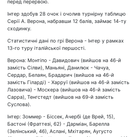
перед перервою.
Інтер здобув 28 очок і очолив турнірну таблицю
Серії А. Верона, набравши 12 балів, займає 14-ту
сходинку.
Статистичні дані по грі Верона - Інтер у рамках
13-го туру італійської першості.
Верона: Монтіпо - Давидович (вийшов на 46-й
замість Сілви), Маньяні, Данилюк - Чачуа,
Сердар, Белаян, Брадарич (вийшов на 46-й
замість Гіларді) - Харруї (вийшов на 46-й замість
Лазовича) - Москера (вийшов на 46-й замість
Сарра), Тенгстедт (вийшов на 69-й замість
Суслова).
Інтер: Зоммер - Біссек, Ачербі (де Врей, 15),
Бастоні (Фраттезі, 62) - Дарміан, Барелла
(Зелінський, 46), Аслані, Мхітарян, Аугусто