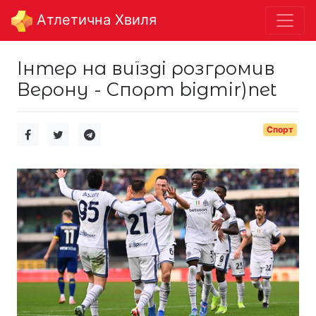
Aтлетична Хвиля
Інтер на виїзді розгромив
Верону - Спорт bigmir)net
Спорт