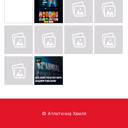
© Aтлетична Хвиля