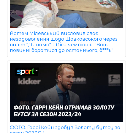
Артем Мілевський висловив своє
незадоволення щодо Шовковського через
виліт "Динамо" з Ліги чемпіонів: "Вони
повинні боротися до останнього, б***ь"
ФОТО. Гаррі Кейн здобув Золоту бутсу за