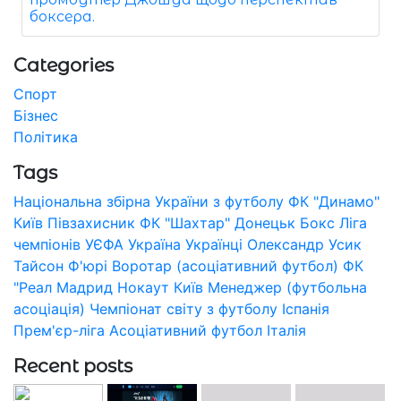
боксера.
Categories
Спорт
Бізнес
Політика
Tags
Національна збірна України з футболу
ФК "Динамо"
Київ
Півзахисник
ФК "Шахтар" Донецьк
Бокс
Ліга
чемпіонів УЄФА
Україна
Українці
Олександр Усик
Тайсон Ф'юрі
Воротар (асоціативний футбол)
ФК
"Реал Мадрид
Нокаут
Київ
Менеджер (футбольна
асоціація)
Чемпіонат світу з футболу
Іспанія
Прем'єр-ліга
Асоціативний футбол
Італія
Recent posts