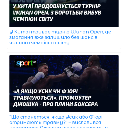
У Китаї триває турнір Wuhan Open, де
змагання вже залишило без шансів
чинного чемпіона світу.
"Що станеться, якщо Усик або Ф'юрі
отримають травму?" – висловився
промоутер Джошуа щодо перспектив