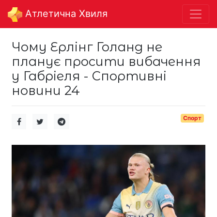
Aтлетична Хвиля
Чому Ерлінг Голанд не
планує просити вибачення
у Габріеля - Спортивні
новини 24
Спорт