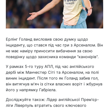
Ерлінг Голанд висловив свою думку щодо
інциденту, що стався під час гри з Арсеналом. Він
не має наміру приносити вибачення за свою
поведінку щодо захисника команди "канонірів".
У рамках 5-го туру АПЛ, під час англійського
дербі між Манчестер Сіті та Арсеналом, на полі
виник інцидент. Після того як Голанд забив гол,
він витягнув м'яч із сітки власних воріт і жбурнув
його у напрямку Габріела.
Досліджуйте також: Лідер англійської Прем'єр-
ліги Ліверпуль втратить свого ключового