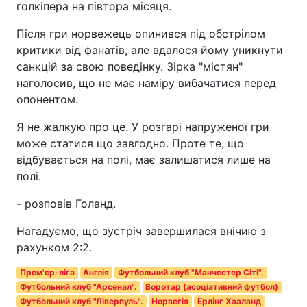
голкіпера на півтора місяця.
Після гри норвежець опинився під обстрілом
критики від фанатів, але вдалося йому уникнути
санкцій за свою поведінку. Зірка "містян"
наголосив, що не має наміру вибачатися перед
опонентом.
Я не жалкую про це. У розгарі напруженої гри
може статися що завгодно. Проте те, що
відбувається на полі, має залишатися лише на
полі.
- розповів Голанд.
Нагадуємо, що зустріч завершилася внічию з
рахунком 2:2.
Прем'єр-ліга
Англія
Футбольний клуб "Манчестер Сіті".
Футбольний клуб "Арсенал".
Воротар (асоціативний футбол)
Футбольний клуб "Ліверпуль".
Норвегія
Ерлінг Хааланд