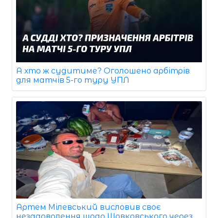
А хто ж судитиме? Оголошено арбітрів
для матчів 5-го туру УПЛ
Артем Мілевський висловив своє
незадоволення щодо Шовковського через