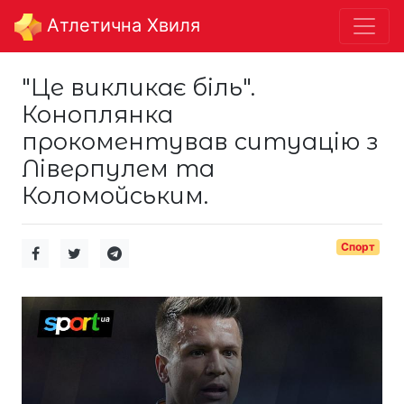
Aтлетична Хвиля
"Це викликає біль".
Коноплянка
прокоментував ситуацію з
Ліверпулем та
Коломойським.
Спорт