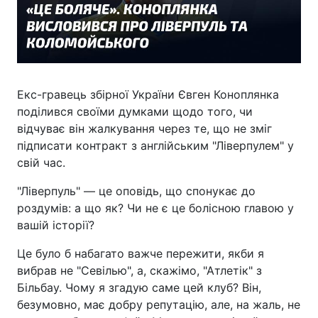
Екс-гравець збірної України Євген Коноплянка
поділився своїми думками щодо того, чи
відчуває він жалкування через те, що не зміг
підписати контракт з англійським "Ліверпулем" у
свій час.
"Ліверпуль" — це оповідь, що спонукає до
роздумів: а що як? Чи не є це болісною главою у
вашій історії?
Це було б набагато важче пережити, якби я
вибрав не "Севілью", а, скажімо, "Атлетік" з
Більбау. Чому я згадую саме цей клуб? Він,
безумовно, має добру репутацію, але, на жаль, не