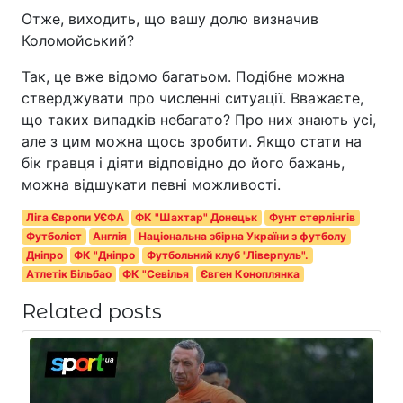
Отже, виходить, що вашу долю визначив
Коломойський?
Так, це вже відомо багатьом. Подібне можна
стверджувати про численні ситуації. Вважаєте,
що таких випадків небагато? Про них знають усі,
але з цим можна щось зробити. Якщо стати на
бік гравця і діяти відповідно до його бажань,
можна відшукати певні можливості.
Ліга Європи УЄФА
ФК "Шахтар" Донецьк
Фунт стерлінгів
Футболіст
Англія
Національна збірна України з футболу
Дніпро
ФК "Дніпро
Футбольний клуб "Ліверпуль".
Атлетік Більбао
ФК "Севілья
Євген Коноплянка
Related posts