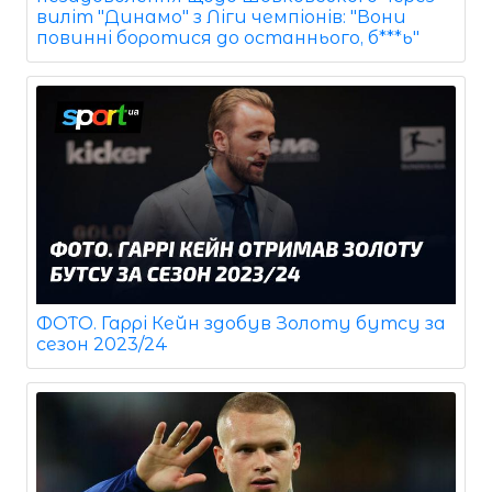
виліт "Динамо" з Ліги чемпіонів: "Вони
повинні боротися до останнього, б***ь"
ФОТО. Гаррі Кейн здобув Золоту бутсу за
сезон 2023/24