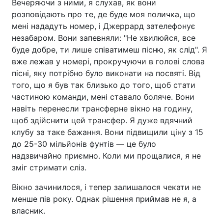
Вечеряючи з ними, я слухав, як вони
розповідають про те, де буде моя поличка, що
мені нададуть номер, і Джеррард зателефонує
незабаром. Вони запевняли: "Не хвилюйся, все
буде добре, ти лише співатимеш пісню, як слід". Я
вже лежав у номері, прокручуючи в голові слова
пісні, яку потрібно було виконати на посвяті. Від
того, що я був так близько до того, щоб стати
частиною команди, мені ставало боляче. Вони
навіть перенесли трансферне вікно на годину,
щоб здійснити цей трансфер. Я дуже вдячний
клубу за таке бажання. Вони підвищили ціну з 15
до 25-30 мільйонів фунтів — це було
надзвичайно приємно. Коли ми прощалися, я не
зміг стримати сліз.
Вікно зачинилося, і тепер залишалося чекати не
менше пів року. Однак рішення приймав не я, а
власник.