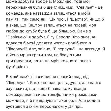
може здобути трофеїв. Можливо, тоді мої
переживання були б ще глибшими. "Севілья" - це
команда, яка назавжди залишиться в моїй
пам'яті, так само як і "Дніпро", і "Шахтар". Якщо б
я знав, що Каштру залишиться на посаді, моя
любов до клубу була б ще більшою. Саме з
"Севільєю" я здобув Лігу Європи. Хто знає, чи
вдалося б мені досягти чогось подібного в
"Ліверпулі". Але, звісно, "Ліверпуль" - це легенда. Я
дійсно мріяв грати там, не буду з цим
приховувати, адже це мрія кожного юного
футболіста.
В моїй пам'яті залишився певний осад від
"Ліверпуля". Я вже не раз це згадував, але варто
зауважити, що якщо б наша комунікація
обмежувалася лише телефонними розмовами,
можливо, я б не відчував такої болі. Але коли я
зустрівся з їхнім персоналом у Дніпрі...