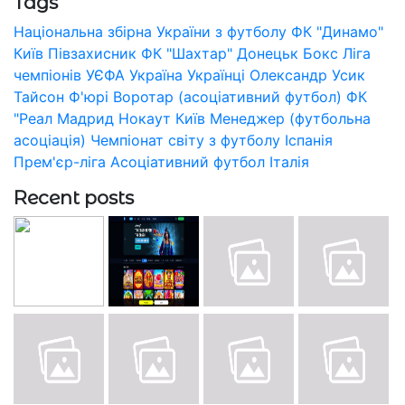
Tags
Національна збірна України з футболу
ФК "Динамо"
Київ
Півзахисник
ФК "Шахтар" Донецьк
Бокс
Ліга
чемпіонів УЄФА
Україна
Українці
Олександр Усик
Тайсон Ф'юрі
Воротар (асоціативний футбол)
ФК
"Реал Мадрид
Нокаут
Київ
Менеджер (футбольна
асоціація)
Чемпіонат світу з футболу
Іспанія
Прем'єр-ліга
Асоціативний футбол
Італія
Recent posts