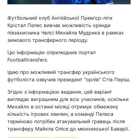
Футбольний клуб Англійської Прем'єр-ліги
Крістал Пелес вивчає можливість оренди
півзахисника Челсі Михайла Мудрика в рамках
зимового трансферного періоду.
Цю інформацію оприлюднив портал
Footballtransfers.
Ідею про можливий трансфер українського
футболіста озвучив президент "орлів" Стів Періш.
Згідно з інформацією видання, цей варіант
виглядає виграшним для всіх учасників, оскільки
Михайло в останні місяці отримує обмежену
кількість ігрових хвилин, а команді Пелеса
терміново потрібен атакувальний гравець після
трансферу Майкла Олісе до мюнхенської Баварії.