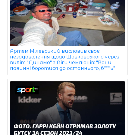
Артем Мілевський висловив своє
незадоволення щодо Шовковського через
виліт "Динамо" з Ліги чемпіонів: "Вони
повинні боротися до останнього, б***ь"