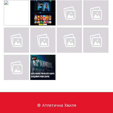
© Aтлетична Хвиля