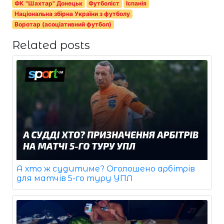
ФК "Шахтар" Донецьк
Футболіст
Іспанія
Національна збірна України з футболу
Воротар (асоціативний футбол)
Related posts
А хто ж судитиме? Оголошено арбітрів
для матчів 5-го туру УПЛ