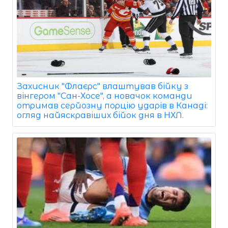
Захисник "Флаєрс" влаштував бійку з
вінгером "Сан-Хосе", а новачок команди
отримав серйозну порцію ударів в Канаді:
огляд найяскравіших бійок дня в НХЛ.