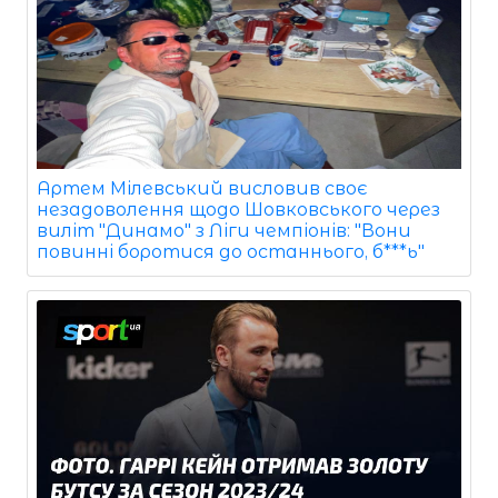
Артем Мілевський висловив своє
незадоволення щодо Шовковського через
виліт "Динамо" з Ліги чемпіонів: "Вони
повинні боротися до останнього, б***ь"