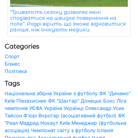
"Тривалість сезону дозволяє мені
сподіватися на швидке повернення на
поле": Родрі вірить, що зможе відновитися
раніше, ніж очікують медики.
Categories
Спорт
Бізнес
Політика
Tags
Національна збірна України з футболу
ФК "Динамо"
Київ
Півзахисник
ФК "Шахтар" Донецьк
Бокс
Ліга
чемпіонів УЄФА
Україна
Українці
Олександр Усик
Тайсон Ф'юрі
Воротар (асоціативний футбол)
ФК
"Реал Мадрид
Нокаут
Київ
Менеджер (футбольна
асоціація)
Чемпіонат світу з футболу
Іспанія
Прем'єр-ліга
Асоціативний футбол
Італія