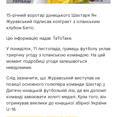
15-річний воротар донецького Шахтаря Ян
Журавський підписав контракт з іспанським
клубом Бетіс.
Цю інформацію надає ТаТоТаке.
У понеділок, 11 листопада, гравець футболу уклав
трирічну угоду з іспанською командою. На цей
момент подробиці угоди залишаються
невідомими.
Слід зазначити, що Журавський виступав на
позиції основного голкіпера команди Шахтар у
Дитячо-юнацькій футбольній лізі, де він допоміг
команді завоювати золоті медалі. Крім того, він
отримував виклики до юнацької збірної України
U-16.