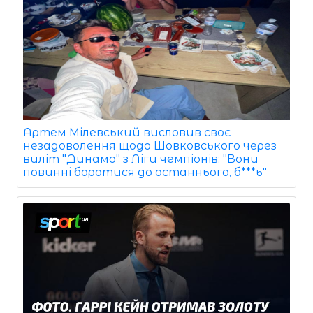
Артем Мілевський висловив своє
незадоволення щодо Шовковського через
виліт "Динамо" з Ліги чемпіонів: "Вони
повинні боротися до останнього, б***ь"