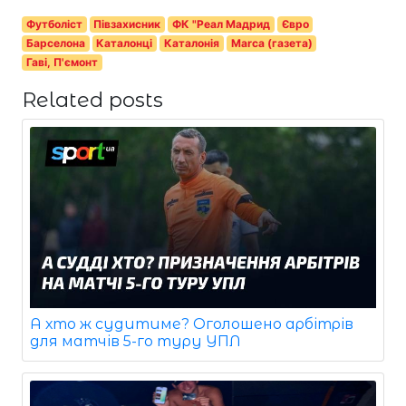
Футболіст
Півзахисник
ФК "Реал Мадрид
Євро
Барселона
Каталонці
Каталонія
Marca (газета)
Гаві, П'ємонт
Related posts
А хто ж судитиме? Оголошено арбітрів
для матчів 5-го туру УПЛ