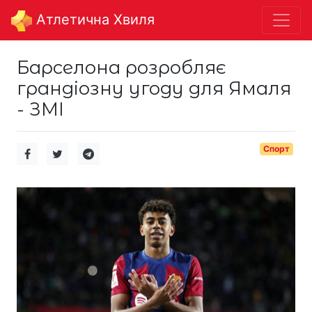
Aтлетична Хвиля
Барселона розробляє
грандіозну угоду для Ямаля
- ЗМІ
Спорт