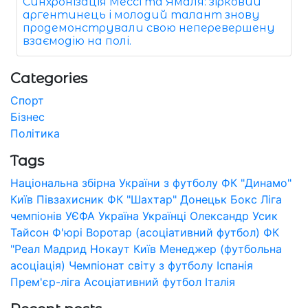
Синхронізація Мессі та Ямаля: зірковий
аргентинець і молодий талант знову
продемонстрували свою неперевершену
взаємодію на полі.
Categories
Спорт
Бізнес
Політика
Tags
Національна збірна України з футболу
ФК "Динамо"
Київ
Півзахисник
ФК "Шахтар" Донецьк
Бокс
Ліга
чемпіонів УЄФА
Україна
Українці
Олександр Усик
Тайсон Ф'юрі
Воротар (асоціативний футбол)
ФК
"Реал Мадрид
Нокаут
Київ
Менеджер (футбольна
асоціація)
Чемпіонат світу з футболу
Іспанія
Прем'єр-ліга
Асоціативний футбол
Італія