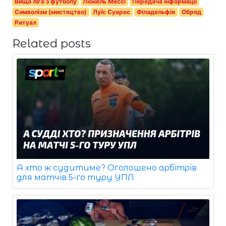
Вища ліга з футболу
Ліонель Мессі
Передача інформації
Символізм (мистецтво)
Луїс Суарес
Філадельфія
Обряд
Ритуал
Related posts
А хто ж судитиме? Оголошено арбітрів
для матчів 5-го туру УПЛ