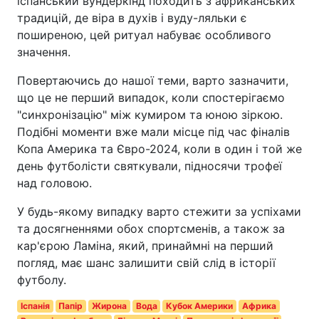
іспанський вундеркінд походить з африканських
традицій, де віра в духів і вуду-ляльки є
поширеною, цей ритуал набуває особливого
значення.
Повертаючись до нашої теми, варто зазначити,
що це не перший випадок, коли спостерігаємо
"синхронізацію" між кумиром та юною зіркою.
Подібні моменти вже мали місце під час фіналів
Копа Америка та Євро-2024, коли в один і той же
день футболісти святкували, підносячи трофеї
над головою.
У будь-якому випадку варто стежити за успіхами
та досягненнями обох спортсменів, а також за
кар'єрою Ламіна, який, принаймні на перший
погляд, має шанс залишити свій слід в історії
футболу.
Іспанія
Папір
Жирона
Вода
Кубок Америки
Африка