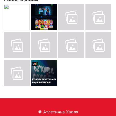
© Aтлетична Хвиля