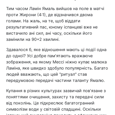
Тим часом Ламін Ямаль вийшов на поле в матчі
проти Жирони (4:1), де відзначився двома
голами. На жаль, на те, щоб віддати
результативний пас, юному іспанцеві вже не
вистачило ані сил, ані часу, оскільки його
замінили на 90+2 хвилині.
Здавалося б, яке відношення мають ці події одна
до одної? Усі добре пам'ятають вражаюче
зображення, на якому Мессі ніжно купає малюка
Ламіна, яке швидко здобуло популярність. Багато
людей вважають, що цей "ритуал" став
передумовою передачі частини таланту Ямалю.
Купання в різних культурах зазвичай пов'язане з
поняттями очищення, захисту та передачі сили
від поколінь. Це підкреслює багатогранний
символізм води у світовій спадщині. Оскільки