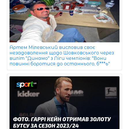
Артем Мілевський висловив своє
незадоволення щодо Шовковського через
виліт "Динамо" з Ліги чемпіонів: "Вони
повинні боротися до останнього, б***ь"