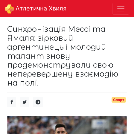
Aтлетична Хвиля
Синхронізація Мессі та
Ямаля: зірковий
аргентинець і молодий
талант знову
продемонстрували свою
неперевершену взаємодію
на полі.
Спорт