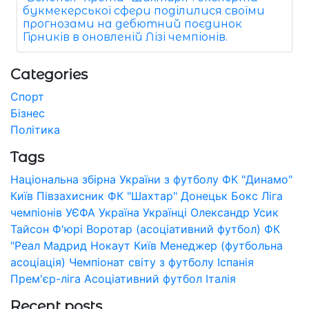
букмекерської сфери поділилися своїми
прогнозами на дебютний поєдинок
Гірників в оновленій Лізі чемпіонів.
Categories
Спорт
Бізнес
Політика
Tags
Національна збірна України з футболу
ФК "Динамо"
Київ
Півзахисник
ФК "Шахтар" Донецьк
Бокс
Ліга
чемпіонів УЄФА
Україна
Українці
Олександр Усик
Тайсон Ф'юрі
Воротар (асоціативний футбол)
ФК
"Реал Мадрид
Нокаут
Київ
Менеджер (футбольна
асоціація)
Чемпіонат світу з футболу
Іспанія
Прем'єр-ліга
Асоціативний футбол
Італія
Recent posts