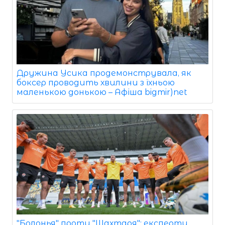
Дружина Усика продемонструвала, як
боксер проводить хвилини з їхньою
маленькою донькою – Афіша bigmir)net
"Болонья" проти "Шахтаря": експерти