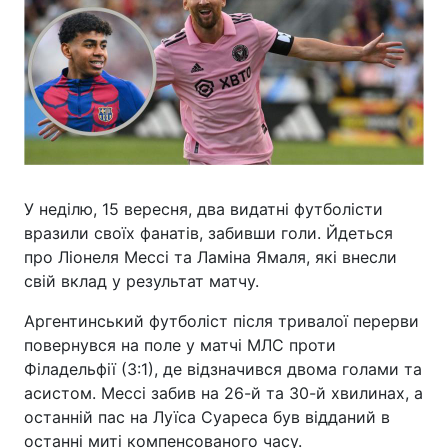
У неділю, 15 вересня, два видатні футболісти
вразили своїх фанатів, забивши голи. Йдеться
про Ліонеля Мессі та Ламіна Ямаля, які внесли
свій вклад у результат матчу.
Аргентинський футболіст після тривалої перерви
повернувся на поле у матчі МЛС проти
Філадельфії (3:1), де відзначився двома голами та
асистом. Мессі забив на 26-й та 30-й хвилинах, а
останній пас на Луїса Суареса був відданий в
останні миті компенсованого часу.