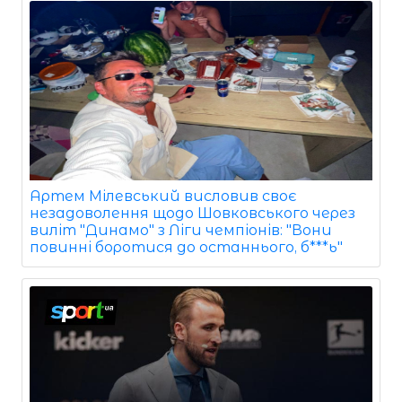
Артем Мілевський висловив своє
незадоволення щодо Шовковського через
виліт "Динамо" з Ліги чемпіонів: "Вони
повинні боротися до останнього, б***ь"