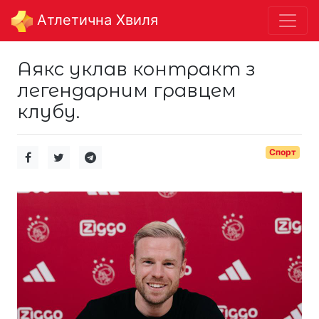
Aтлетична Хвиля
Аякс уклав контракт з
легендарним гравцем
клубу.
Спорт