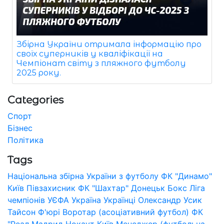
Збірна України отримала інформацію про
своїх суперників у кваліфікації на
Чемпіонат світу з пляжного футболу
2025 року.
Categories
Спорт
Бізнес
Політика
Tags
Національна збірна України з футболу
ФК "Динамо"
Київ
Півзахисник
ФК "Шахтар" Донецьк
Бокс
Ліга
чемпіонів УЄФА
Україна
Українці
Олександр Усик
Тайсон Ф'юрі
Воротар (асоціативний футбол)
ФК
"Реал Мадрид
Нокаут
Київ
Менеджер (футбольна