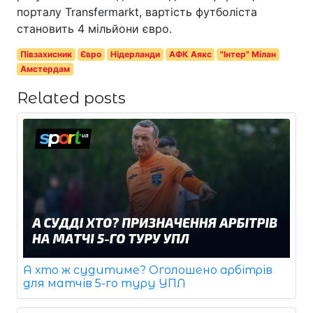
порталу Transfermarkt, вартість футболіста
становить 4 мільйони євро.
Півзахисник
Євро
Нідерланди
АФК Аякс
"Інтер" Мілан
Амстердам
Related posts
А хто ж судитиме? Оголошено арбітрів
для матчів 5-го туру УПЛ