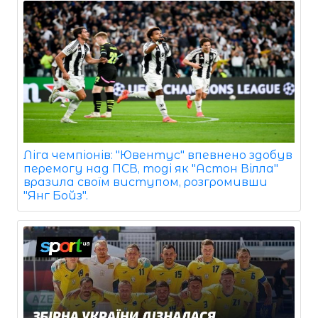
Ліга чемпіонів: "Ювентус" впевнено здобув
перемогу над ПСВ, тоді як "Астон Вілла"
вразила своїм виступом, розгромивши
"Янг Бойз".