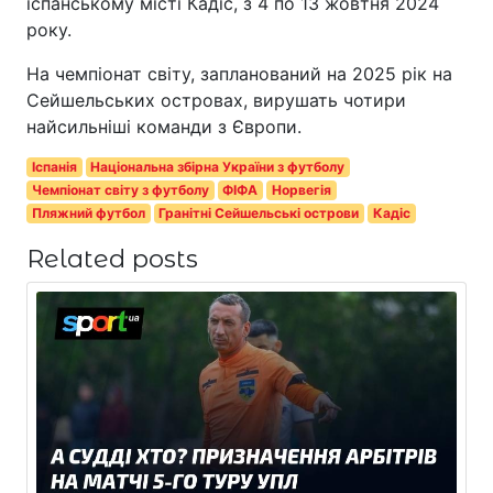
іспанському місті Кадіс, з 4 по 13 жовтня 2024
року.
На чемпіонат світу, запланований на 2025 рік на
Сейшельських островах, вирушать чотири
найсильніші команди з Європи.
Іспанія
Національна збірна України з футболу
Чемпіонат світу з футболу
ФІФА
Норвегія
Пляжний футбол
Гранітні Сейшельські острови
Кадіс
Related posts