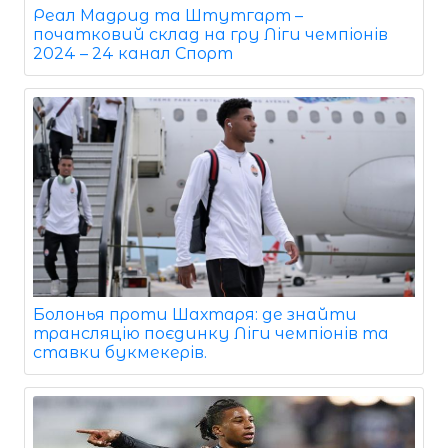
Реал Мадрид та Штутгарт –
початковий склад на гру Ліги чемпіонів
2024 – 24 канал Спорт
Болонья проти Шахтаря: де знайти
трансляцію поєдинку Ліги чемпіонів та
ставки букмекерів.