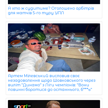
А хто ж судитиме? Оголошено арбітрів
для матчів 5-го туру УПЛ
Артем Мілевський висловив своє
незадоволення щодо Шовковського через
виліт "Динамо" з Ліги чемпіонів: "Вони
повинні боротися до останнього, б***ь"