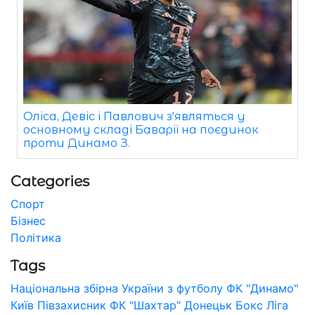
Оліса, Девіс і Павлович з'являться у
основному складі Баварії на поєдинок
проти Динамо З.
Categories
Спорт
Бізнес
Політика
Tags
Національна збірна України з футболу
ФК "Динамо"
Київ
Півзахисник
ФК "Шахтар" Донецьк
Бокс
Ліга