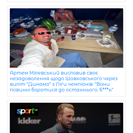
Артем Мілевський висловив своє
незадоволення щодо Шовковського через
виліт "Динамо" з Ліги чемпіонів: "Вони
повинні боротися до останнього, б***ь"