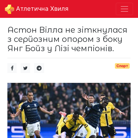
Aтлетична Хвиля
Астон Вілла не зіткнулася
з серйозним опором з боку
Янг Бойз у Лізі чемпіонів.
Спорт