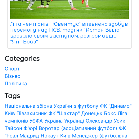
Ліга чемпіонів: "Ювентус" впевнено здобув
перемогу над ПСВ, тоді як "Астон Вілла"
вразила своїм виступом, розгромивши
"Янг Бойз".
Categories
Спорт
Бізнес
Політика
Tags
Національна збірна України з футболу
ФК "Динамо"
Київ
Півзахисник
ФК "Шахтар" Донецьк
Бокс
Ліга
чемпіонів УЄФА
Україна
Українці
Олександр Усик
Тайсон Ф'юрі
Воротар (асоціативний футбол)
ФК
"Реал Мадрид
Нокаут
Київ
Менеджер (футбольна