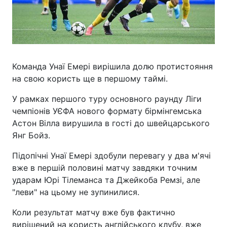
Команда Унаї Емері вирішила долю протистояння
на свою користь ще в першому таймі.
У рамках першого туру основного раунду Ліги
чемпіонів УЄФА нового формату бірмінгемська
Астон Вілла вирушила в гості до швейцарського
Янг Бойз.
Підопічні Унаї Емері здобули перевагу у два м'ячі
вже в першій половині матчу завдяки точним
ударам Юрі Тілеманса та Джейкоба Ремзі, але
"леви" на цьому не зупинилися.
Коли результат матчу вже був фактично
вирішений на користь англійського клубу, вже