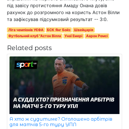
під завісу протистояння Амаду Онана довів
рахунок до розгромного на користь Астон Вілли
та зафіксував підсумковий результат -- 3:0.
Ліга чемпіонів УЄФА
БСК Янг Бойз
Швейцарія
Футбольний клуб "Астон Вілла
Унаї Емері
Аарон Ремсі
Related posts
А хто ж судитиме? Оголошено арбітрів
для матчів 5-го туру УПЛ