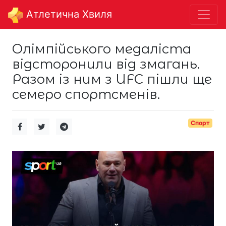
Aтлетична Хвиля
Олімпійського медаліста
відсторонили від змагань.
Разом із ним з UFC пішли ще
семеро спортсменів.
Спорт