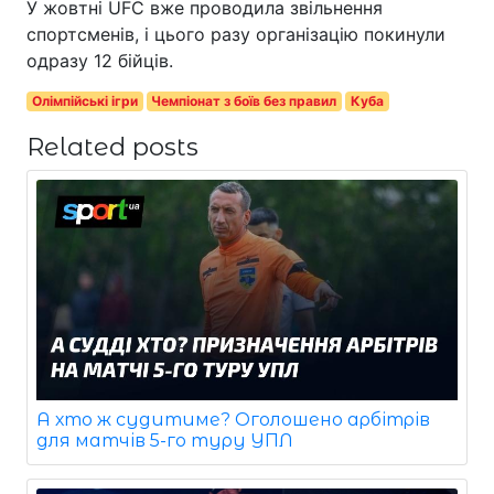
У жовтні UFC вже проводила звільнення
спортсменів, і цього разу організацію покинули
одразу 12 бійців.
Олімпійські ігри
Чемпіонат з боїв без правил
Куба
Related posts
А хто ж судитиме? Оголошено арбітрів
для матчів 5-го туру УПЛ