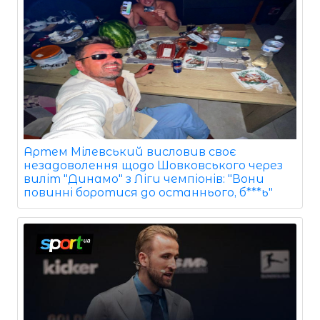
Артем Мілевський висловив своє
незадоволення щодо Шовковського через
виліт "Динамо" з Ліги чемпіонів: "Вони
повинні боротися до останнього, б***ь"