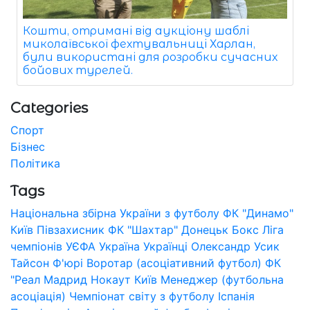
Кошти, отримані від аукціону шаблі
миколаївської фехтувальниці Харлан,
були використані для розробки сучасних
бойових турелей.
Categories
Спорт
Бізнес
Політика
Tags
Національна збірна України з футболу
ФК "Динамо"
Київ
Півзахисник
ФК "Шахтар" Донецьк
Бокс
Ліга
чемпіонів УЄФА
Україна
Українці
Олександр Усик
Тайсон Ф'юрі
Воротар (асоціативний футбол)
ФК
"Реал Мадрид
Нокаут
Київ
Менеджер (футбольна
асоціація)
Чемпіонат світу з футболу
Іспанія