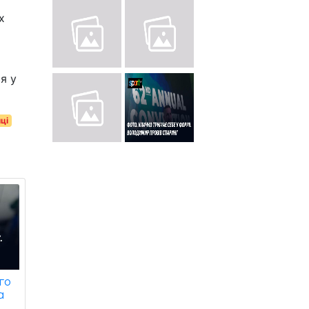
х
я у
ці
го
а