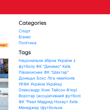
Categories
Спорт
Бізнес
Політика
порт
Tags
Національна збірна України з
футболу
ФК "Динамо" Київ
Півзахисник
ФК "Шахтар"
Донецьк
Бокс
Ліга чемпіонів
УЄФА
Україна
Українці
Олександр Усик
Тайсон Ф'юрі
Воротар (асоціативний футбол)
ФК "Реал Мадрид
Нокаут
Київ
Менеджер (футбольна