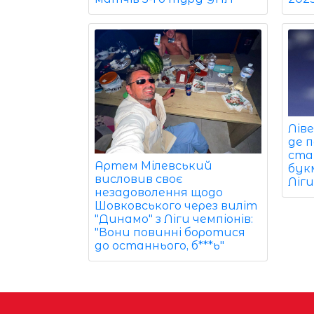
Лів
де 
ста
Артем Мілевський
бук
висловив своє
Ліги
незадоволення щодо
Шовковського через виліт
"Динамо" з Ліги чемпіонів:
"Вони повинні боротися
до останнього, б***ь"