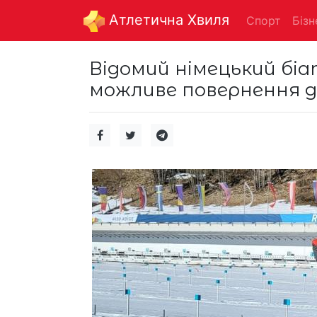
Aтлетична Хвиля
Спорт
Бізн
Відомий німецький бі
можливе повернення д