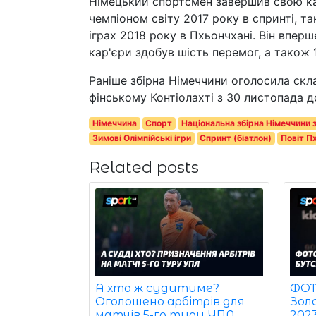
Німецький спортсмен завершив свою кар
чемпіоном світу 2017 року в спринті, т
іграх 2018 року в Пхьончхані. Він вперше
кар'єри здобув шість перемог, а також 
Раніше збірна Німеччини оголосила скла
фінському Контіолахті з 30 листопада д
Німеччина
Спорт
Національна збірна Німеччини 
Зимові Олімпійські ігри
Спринт (біатлон)
Повіт П
Related posts
ФОТО
А хто ж судитиме?
Зол
Оголошено арбітрів для
202
матчів 5-го туру УПЛ