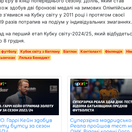
'єру в кінці попереднього сезону. Долль, який став
акож здобув дві бронзові медалі на зимових Олімпійськи
 з'явився на Кубку світу у 2011 році і протягом своєї
19 разів потрапив на подіум у індивідуальних змаганнях.
д на перший етап Кубку світу-2024/25, який відбудетьс
о 8 грудня.
з футболу
Кубок світу з біатлону
Біатлон
Контіолахті
Фінляндія
Нім
хьончхан
Лялька Бенедикт
. Гаррі Кейн здобув
Суперзірка мадридсько
оту бутсу за сезон
Реала пройшов тест н
3/24
ДНК. Відомі корені його