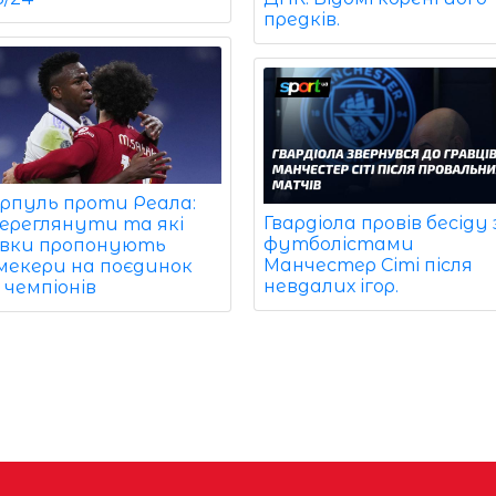
предків.
ерпуль проти Реала:
Гвардіола провів бесіду 
переглянути та які
футболістами
вки пропонують
Манчестер Сіті після
мекери на поєдинок
невдалих ігор.
 чемпіонів