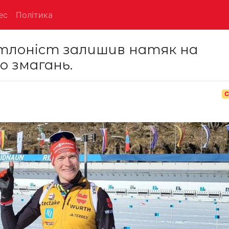
ес
Політика
атлоніст залишив натяк на
о змагань.
С