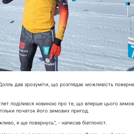
 Долль дав зрозуміти, що розглядає можливість поверн
 атлет поділився новиною про те, що вперше цього зимо
 тільки початок його зимових пригод.
жливо, я ще повернусь", - написав біатлоніст.