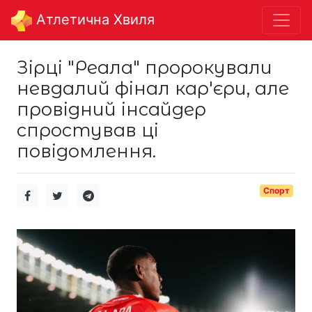
Aтлетична Хвиля
Зірці "Реала" пророкували
невдалий фінал кар'єри, але
провідний інсайдер
спростував ці
повідомлення.
Спорт