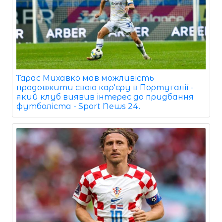
Тарас Михавко мав можливість
продовжити свою кар'єру в Португалії -
який клуб виявив інтерес до придбання
футболіста - Sport News 24.