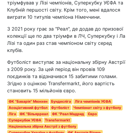
тріумфував у Лізі чемпіонів, Суперкубку УЄФА та
Клубній першості світу. Крім того, мені вдалося
виграти 10 титулів чемпіона Німеччини.
З 2021 року грає за "Реал", де додав до призової
колекції ще по два тріумфи в ЛЧ, Суперкубку і Ла
Лізі та один раз став чемпіоном світу серед
клубів.
Футболіст виступає за національну збірну Австрії
з 2009 року. За цей період він провів 109
поєдинків та відзначився 15 забитими голами.
Згідно з оцінкою Transfermarkt, його вартість
становить 15 мільйонів євро.
ФК "Баварія" Мюнхен
Бундесліга
Ліга чемпіонів УЄФА
Асоціативний футбол
Футболіст
Чемпіонат світу з футболу
Ліга
ФК "Вільярреал
ФК "Реал Мадрид
Євро
Суперкубок УЄФА
Transfermarkt
Національна збірна Австрії з футболу
Суперкубок України з футболу
ФК Австрія Відень