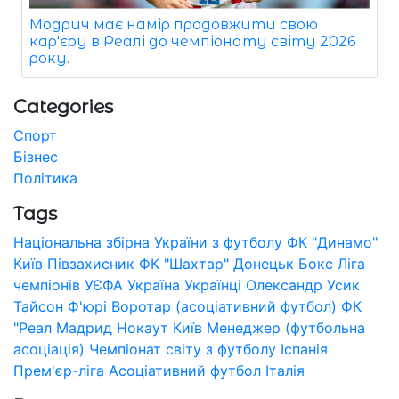
Модрич має намір продовжити свою
кар'єру в Реалі до чемпіонату світу 2026
року.
Categories
Спорт
Бізнес
Політика
Tags
Національна збірна України з футболу
ФК "Динамо"
Київ
Півзахисник
ФК "Шахтар" Донецьк
Бокс
Ліга
чемпіонів УЄФА
Україна
Українці
Олександр Усик
Тайсон Ф'юрі
Воротар (асоціативний футбол)
ФК
"Реал Мадрид
Нокаут
Київ
Менеджер (футбольна
асоціація)
Чемпіонат світу з футболу
Іспанія
Прем'єр-ліга
Асоціативний футбол
Італія