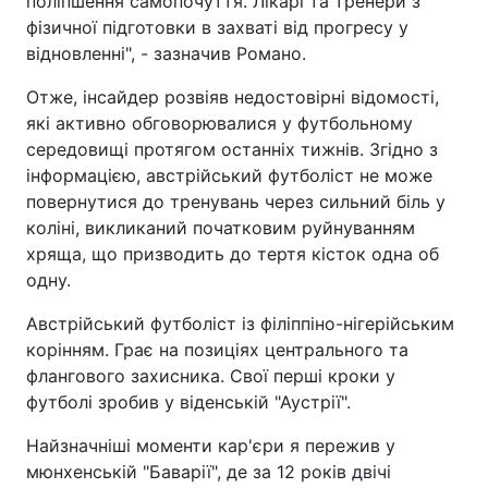
поліпшення самопочуття. Лікарі та тренери з
фізичної підготовки в захваті від прогресу у
відновленні", - зазначив Романо.
Отже, інсайдер розвіяв недостовірні відомості,
які активно обговорювалися у футбольному
середовищі протягом останніх тижнів. Згідно з
інформацією, австрійський футболіст не може
повернутися до тренувань через сильний біль у
коліні, викликаний початковим руйнуванням
хряща, що призводить до тертя кісток одна об
одну.
Австрійський футболіст із філіппіно-нігерійським
корінням. Грає на позиціях центрального та
флангового захисника. Свої перші кроки у
футболі зробив у віденській "Аустрії".
Найзначніші моменти кар'єри я пережив у
мюнхенській "Баварії", де за 12 років двічі