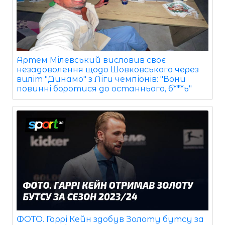
Артем Мілевський висловив своє
незадоволення щодо Шовковського через
виліт "Динамо" з Ліги чемпіонів: "Вони
повинні боротися до останнього, б***ь"
ФОТО. Гаррі Кейн здобув Золоту бутсу за