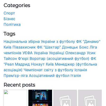
Categories
Спорт
Бізнес
Політика
Tags
Національна збірна України з футболу
ФК "Динамо"
Київ
Півзахисник
ФК "Шахтар" Донецьк
Бокс
Ліга
чемпіонів УЄФА
Україна
Українці
Олександр Усик
Тайсон Ф'юрі
Воротар (асоціативний футбол)
ФК
"Реал Мадрид
Нокаут
Київ
Менеджер (футбольна
асоціація)
Чемпіонат світу з футболу
Іспанія
Прем'єр-ліга
Асоціативний футбол
Італія
Recent posts