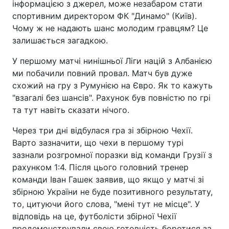
інформацією з джерел, може незабаром стати
спортивним директором ФК "Динамо" (Київ).
Чому ж не надають шанс молодим гравцям? Це
залишається загадкою.
У першому матчі нинішньої Ліги націй з Албанією
ми побачили повний провал. Матч був дуже
схожий на гру з Румунією на Євро. Як то кажуть
"взагалі без шансів". Рахунок був повністю по грі
та тут навіть сказати нічого.
Через три дні відбулася гра зі збірною Чехії.
Варто зазначити, що чехи в першому турі
зазнали розгромної поразки від команди Грузії з
рахунком 1:4. Після цього головний тренер
команди Іван Гашек заявив, що якщо у матчі зі
збірною України не буде позитивного результату,
то, цитуючи його слова, "мені тут не місце". У
відповідь на це, футболісти збірної Чехії
продемонстрували свою готовність боротися за