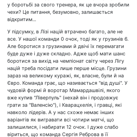
у боротьбі за свого тренера, як це вчора зробили
чехи? Це питання, безумовно, залишається
відкритим...
У підсумку, в Лізі націй втрачено багато, але не
все. У нашої команди 0 очок, тоді як у грузинів 6.
Але боротися з грузинами й двічі їх перемагати
буде дуже і дуже складно. Адже щоб мати шанс
боротися за вихід на чемпіонат світу через Лігу
націй треба посідати лише перше місце. Грузини
зараз на великому куражі, як, власне, були й на
Євро. Команда грає, що називається "від душі". У
чудовій формі й воротар Мамардашвілі, якого
вже купив "Ліверпуль" (нехай він і продовжує
грати за "Валенсію"), і Кварацхелія, і гравці, які
навколо лідерів. А у нас схоже немає інших
варіантів як вигравати всі чотири матчі, що
залишилися, і набирати 12 очок. І дуже слабо
віриться, що команда Сергія Реброва в її