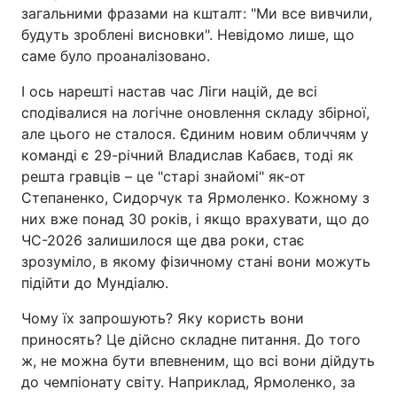
загальними фразами на кшталт: "Ми все вивчили,
будуть зроблені висновки". Невідомо лише, що
саме було проаналізовано.
І ось нарешті настав час Ліги націй, де всі
сподівалися на логічне оновлення складу збірної,
але цього не сталося. Єдиним новим обличчям у
команді є 29-річний Владислав Кабаєв, тоді як
решта гравців – це "старі знайомі" як-от
Степаненко, Сидорчук та Ярмоленко. Кожному з
них вже понад 30 років, і якщо врахувати, що до
ЧС-2026 залишилося ще два роки, стає
зрозуміло, в якому фізичному стані вони можуть
підійти до Мундіалю.
Чому їх запрошують? Яку користь вони
приносять? Це дійсно складне питання. До того
ж, не можна бути впевненим, що всі вони дійдуть
до чемпіонату світу. Наприклад, Ярмоленко, за