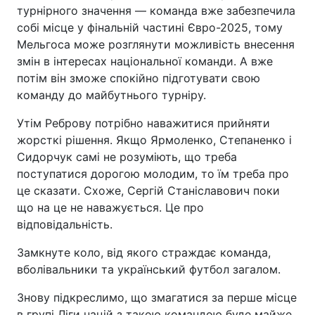
турнірного значення — команда вже забезпечила
собі місце у фінальній частині Євро-2025, тому
Мельгоса може розглянути можливість внесення
змін в інтересах національної команди. А вже
потім він зможе спокійно підготувати свою
команду до майбутнього турніру.
Утім Реброву потрібно наважитися прийняти
жорсткі рішення. Якщо Ярмоленко, Степаненко і
Сидорчук самі не розуміють, що треба
поступатися дорогою молодим, то їм треба про
це сказати. Схоже, Сергій Станіславович поки
що на це не наважується. Це про
відповідальність.
Замкнуте коло, від якого страждає команда,
вболівальники та український футбол загалом.
Знову підкреслимо, що змагатися за перше місце
в групі Ліги націй з такою командою буде майже