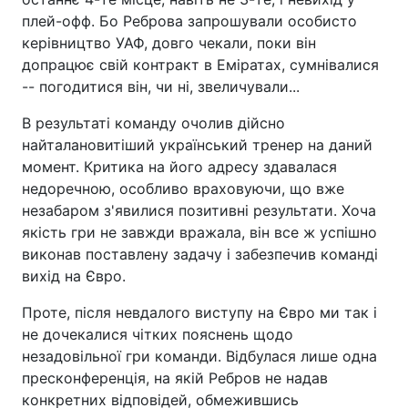
плей-офф. Бо Реброва запрошували особисто
керівництво УАФ, довго чекали, поки він
допрацює свій контракт в Еміратах, сумнівалися
-- погодитися він, чи ні, звеличували...
В результаті команду очолив дійсно
найталановитіший український тренер на даний
момент. Критика на його адресу здавалася
недоречною, особливо враховуючи, що вже
незабаром з'явилися позитивні результати. Хоча
якість гри не завжди вражала, він все ж успішно
виконав поставлену задачу і забезпечив команді
вихід на Євро.
Проте, після невдалого виступу на Євро ми так і
не дочекалися чітких пояснень щодо
незадовільної гри команди. Відбулася лише одна
пресконференція, на якій Ребров не надав
конкретних відповідей, обмежившись