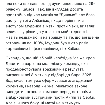
але поки що наш погляд зупинився лише на 29-
річному Кабаєві. Так, він виглядав досить
пристойно під час матчів за "Динамо", але його
виступ у грі з Албанією, якщо порівняти з
виступом Мудрика в матчі проти Чехії, виявляє
величезну різницю у класі та майстерності.
Навіть незважаючи на травму та те, що він ще не
готовий на всі 100%, Мудрик був у сто разів
кориснішим і ефективнішим, ніж Кабаєв.
Очевидно, що цій збірній необхідна "свіжа кров".
Дивитися варто на молодіжну команду, яка
продемонструвала вражаючий результат,
вигравши всі 8 матчів у відборі до Євро-2025.
Водночас, там уже сформувався злагоджений
колектив, і навряд чи Унаї Мельгоса захоче
виводити когось із команди перед останніми
відбірковими зустрічами проти Англії та Сербії.
Але з іншого боку, ці матчі не матимуть