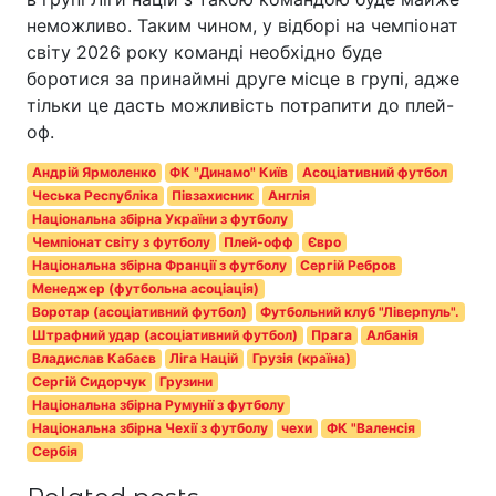
неможливо. Таким чином, у відборі на чемпіонат
світу 2026 року команді необхідно буде
боротися за принаймні друге місце в групі, адже
тільки це дасть можливість потрапити до плей-
оф.
Андрій Ярмоленко
ФК "Динамо" Київ
Асоціативний футбол
Чеська Республіка
Півзахисник
Англія
Національна збірна України з футболу
Чемпіонат світу з футболу
Плей-офф
Євро
Національна збірна Франції з футболу
Сергій Ребров
Менеджер (футбольна асоціація)
Воротар (асоціативний футбол)
Футбольний клуб "Ліверпуль".
Штрафний удар (асоціативний футбол)
Прага
Албанія
Владислав Кабаєв
Ліга Націй
Грузія (країна)
Сергій Сидорчук
Грузини
Національна збірна Румунії з футболу
Національна збірна Чехії з футболу
чехи
ФК "Валенсія
Сербія