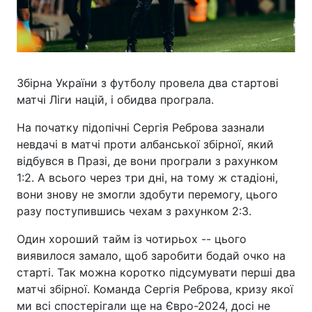
Збірна України з футболу провела два стартові
матчі Ліги націй, і обидва програла.
На початку підопічні Сергія Реброва зазнали
невдачі в матчі проти албанської збірної, який
відбувся в Празі, де вони програли з рахунком
1:2. А всього через три дні, на тому ж стадіоні,
вони знову не змогли здобути перемогу, цього
разу поступившись чехам з рахунком 2:3.
Один хороший тайм із чотирьох -- цього
виявилося замало, щоб заробити бодай очко на
старті. Так можна коротко підсумувати перші два
матчі збірної. Команда Сергія Реброва, кризу якої
ми всі спостерігали ще на Євро-2024, досі не