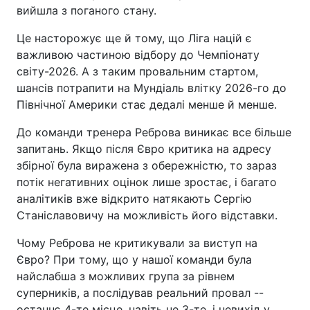
вийшла з поганого стану.
Це насторожує ще й тому, що Ліга націй є
важливою частиною відбору до Чемпіонату
світу-2026. А з таким провальним стартом,
шансів потрапити на Мундіаль влітку 2026-го до
Північної Америки стає дедалі менше й менше.
До команди тренера Реброва виникає все більше
запитань. Якщо після Євро критика на адресу
збірної була виражена з обережністю, то зараз
потік негативних оцінок лише зростає, і багато
аналітиків вже відкрито натякають Сергію
Станіславовичу на можливість його відставки.
Чому Реброва не критикували за виступ на
Євро? При тому, що у нашої команди була
найслабша з можливих група за рівнем
суперників, а послідував реальний провал --
останнє 4-те місце, навіть не 3-те, і невихід у