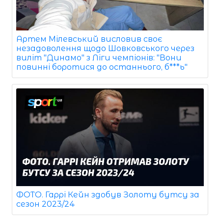
Артем Мілевський висловив своє
незадоволення щодо Шовковського через
виліт "Динамо" з Ліги чемпіонів: "Вони
повинні боротися до останнього, б***ь"
ФОТО. Гаррі Кейн здобув Золоту бутсу за
сезон 2023/24