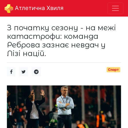
Aтлетична Хвиля
З початку сезону - на межі
катастрофи: команда
Реброва зазнає невдач у
Лізі націй.
Спорт