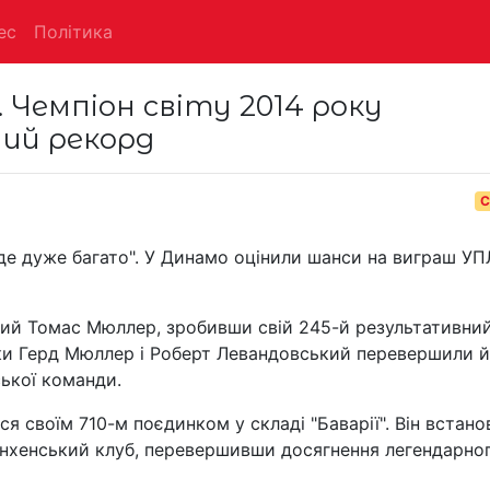
ес
Політика
. Чемпіон світу 2014 року
ий рекорд
С
де дуже багато". У Динамо оцінили шанси на виграш УП
чний Томас Мюллер, зробивши свій 245-й результативни
ільки Герд Мюллер і Роберт Левандовський перевершили 
ської команди.
я своїм 710-м поєдинком у складі "Баварії". Він встано
юнхенський клуб, перевершивши досягнення легендарно