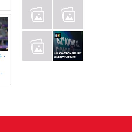
4 -
є
-