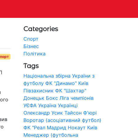
Categories
Спорт
Бізнес
Політика
порт
Tags
Л
Національна збірна України з
футболу
ФК "Динамо" Київ
Півзахисник
ФК "Шахтар"
й
Донецьк
Бокс
Ліга чемпіонів
його
УЄФА
Україна
Українці
Олександр Усик
Тайсон Ф'юрі
вив
Воротар (асоціативний футбол)
го
ФК "Реал Мадрид
Нокаут
Київ
Менеджер (футбольна