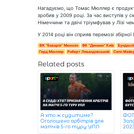
Нагадуємо, що Томас Мюллер є продукто
зробив у 2009 році. За час виступів у 
Німеччини та двічі тріумфував у Лізі чем
У 2014 році він сприяв перемозі збірної 
ФК "Баварія" Мюнхен
ФК "Динамо" Київ
Бундеслі
Герд Мюллер
Роберт Левандовський
Сепп Майє
Related posts
ФОТО
А хто ж судитиме?
Зол
Оголошено арбітрів для
202
матчів 5-го туру УПЛ