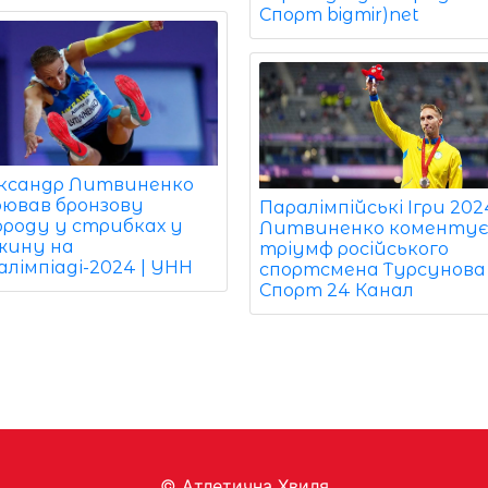
Спорт bigmir)net
ксандр Литвиненко
оював бронзову
Паралімпійські Ігри 202
ороду у стрибках у
Литвиненко коменту
жину на
тріумф російського
лімпіаді-2024 | УНН
спортсмена Турсунова 
Спорт 24 Канал
© Aтлетична Хвиля