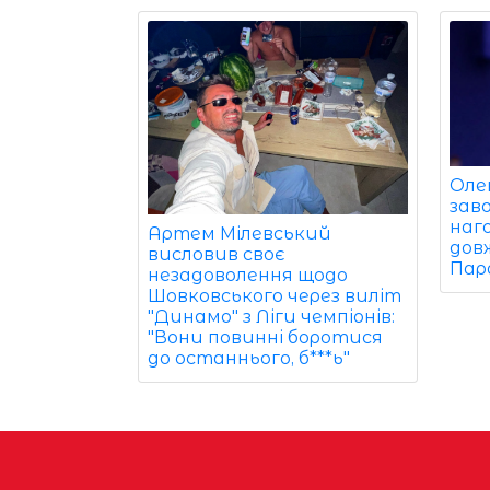
Оле
зав
наг
Артем Мілевський
дов
висловив своє
Пара
незадоволення щодо
Шовковського через виліт
"Динамо" з Ліги чемпіонів:
"Вони повинні боротися
до останнього, б***ь"