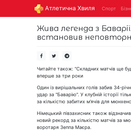
Aтлетична Хвиля
Спорт
Бізн
Жива легенда з Баварії
встановив неповторн
Читайте також: "Складних матчів ще бу
вперше за три роки
Один із вирішальних голів забив 34-рі
удар за "Баварію". У клубній історії т
за кількістю забитих м’ячів для мюнхен
Німецький півзахисник також відзначивс
новий рекорд за кількістю матчів за м
воротаря Зеппа Маєра.