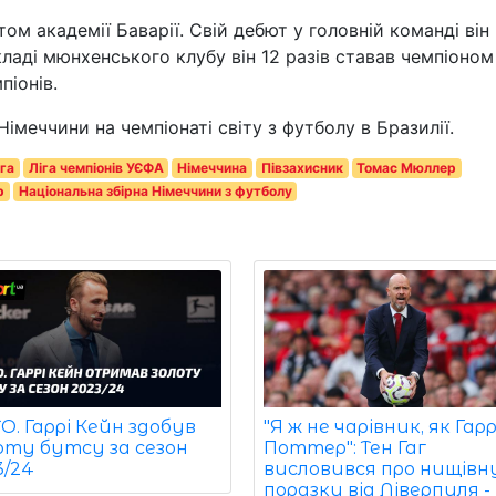
м академії Баварії. Свій дебют у головній команді він
складі мюнхенського клубу він 12 разів ставав чемпіоном
піонів.
Німеччини на чемпіонаті світу з футболу в Бразилії.
га
Ліга чемпіонів УЄФА
Німеччина
Півзахисник
Томас Мюллер
р
Національна збірна Німеччини з футболу
. Гаррі Кейн здобув
"Я ж не чарівник, як Гарр
оту бутсу за сезон
Поттер": Тен Гаг
3/24
висловився про нищівн
поразку від Ліверпуля -