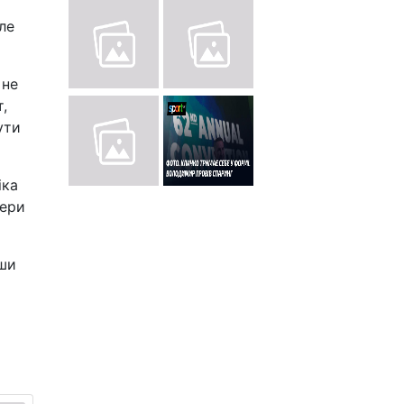
ле
 не
,
ути
іка
рери
вши