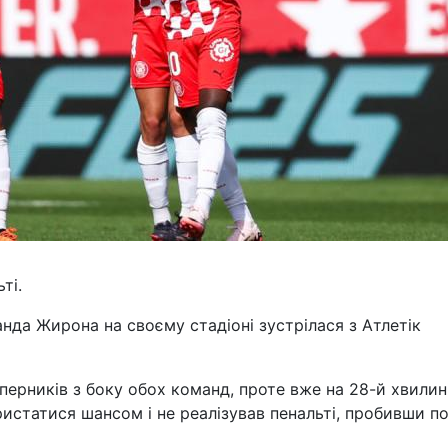
ті.
анда Жирона на своєму стадіоні зустрілася з Атлетік
перників з боку обох команд, проте вже на 28-й хвилин
ристатися шансом і не реалізував пенальті, пробивши п