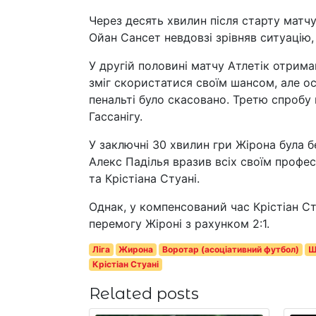
Через десять хвилин після старту матч
Ойан Сансет невдовзі зрівняв ситуацію,
У другій половині матчу Атлетік отрима
зміг скористатися своїм шансом, але ос
пенальті було скасовано. Третю спробу
Гассанігу.
У заключні 30 хвилин гри Жірона була б
Алекс Паділья вразив всіх своїм профе
та Крістіана Стуані.
Однак, у компенсований час Крістіан Ст
перемогу Жіроні з рахунком 2:1.
Ліга
Жирона
Воротар (асоціативний футбол)
Ш
Крістіан Стуані
Related posts