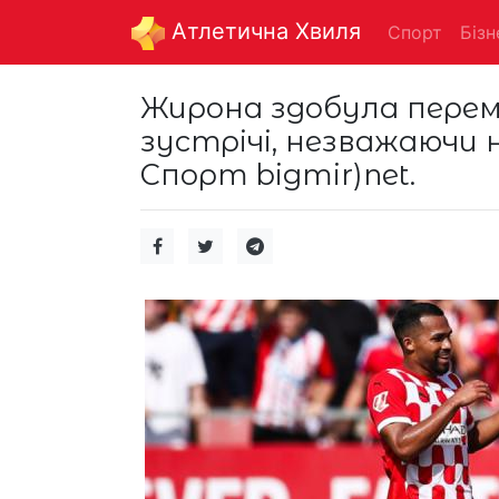
Aтлетична Хвиля
Спорт
Бізн
Жирона здобула перем
зустрічі, незважаючи 
Спорт bigmir)net.