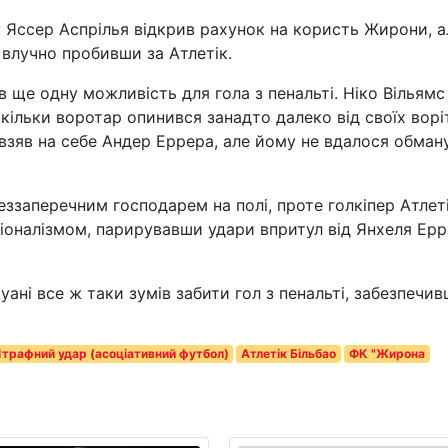
у Яссер Аспрілья відкрив рахунок на користь Жирони, а
 влучно пробивши за Атлетік.
в ще одну можливість для гола з пенальті. Ніко Вільямс
кільки воротар опинився занадто далеко від своїх воріт
 взяв на себе Андер Еррера, але йому не вдалося обман
еззаперечним господарем на полі, проте голкіпер Атлет
сіоналізмом, парирувавши удари впритул від Янхеля Ер
уані все ж таки зумів забити гол з пенальті, забезпечи
трафний удар (асоціативний футбол)
Атлетік Більбао
ФК "Жирона