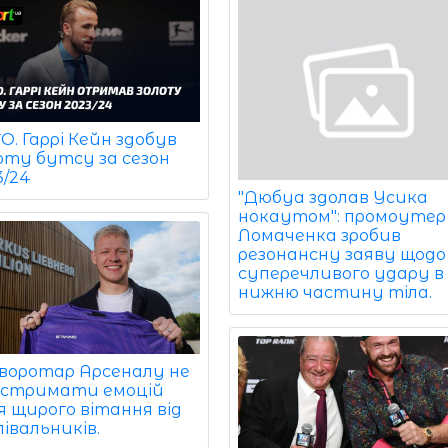
. Гаррі Кейн здобув
оту бутсу за сезон
3/24
"Дюбуа здолав Усика
нокаутом": промоутер
Ломаченка зробив
резонансну заяву щодо
суперечливого удару в
нижню частину тіла.
-воротар Арсеналу не
г стримати емоцій
я щирого вітання від
івальників.