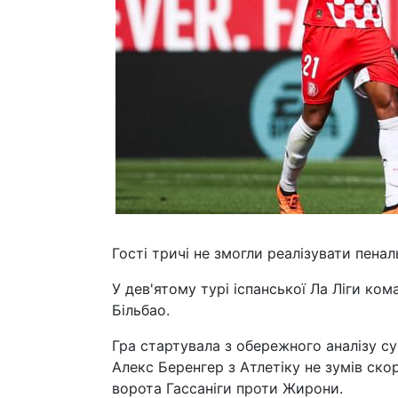
Гості тричі не змогли реалізувати пеналь
У дев'ятому турі іспанської Ла Ліги ком
Більбао.
Гра стартувала з обережного аналізу су
Алекс Беренгер з Атлетіку не зумів ско
ворота Гассаніги проти Жирони.