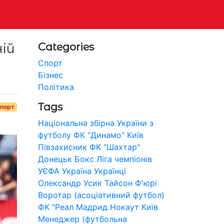
ій
Categories
Спорт
Бізнес
Політика
Tags
порт
Національна збірна України з
футболу
ФК "Динамо" Київ
Півзахисник
ФК "Шахтар"
Донецьк
Бокс
Ліга чемпіонів
УЄФА
Україна
Українці
Олександр Усик
Тайсон Ф'юрі
Воротар (асоціативний футбол)
ФК "Реал Мадрид
Нокаут
Київ
Менеджер (футбольна