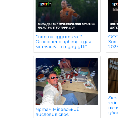
ФОТО
А хто ж судитиме?
Зол
Оголошено арбітрів для
202
матчів 5-го туру УПЛ
Екс
змі
післ
Артем Мілевський
убол
висловив своє