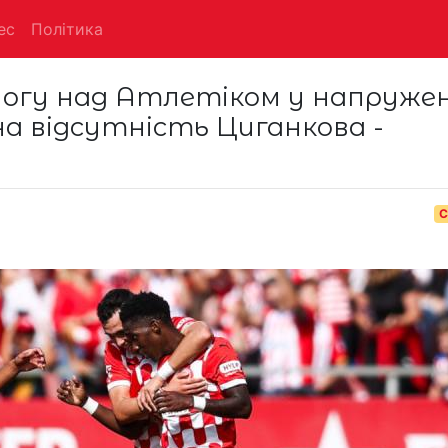
ес
Політика
огу над Атлетіком у напружен
на відсутність Циганкова -
С