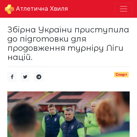
Aтлетична Хвиля
Збірна України приступила
до підготовки для
продовження турніру Ліги
націй.
Спорт