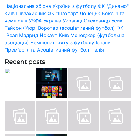
Національна збірна України з футболу
ФК "Динамо"
Київ
Півзахисник
ФК "Шахтар" Донецьк
Бокс
Ліга
чемпіонів УЄФА
Україна
Українці
Олександр Усик
Тайсон Ф'юрі
Воротар (асоціативний футбол)
ФК
"Реал Мадрид
Нокаут
Київ
Менеджер (футбольна
асоціація)
Чемпіонат світу з футболу
Іспанія
Прем'єр-ліга
Асоціативний футбол
Італія
Recent posts