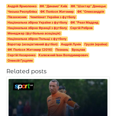
Андрій Ярмоленко
ФК "Динамо" Київ
ФК "Шахтар" Донецьк
Чеська Республіка
ФК Полісся Житомир
ФК "Олександрія
Півзахисник
Чемпіонат України з футболу
Національна збірна України з футболу
ФК "Реал Мадрид
Національна збірна Франції з футболу
Сергій Ребров
Менеджер (футбольна асоціація)
Національна збірна Польщі з футболу
Воротар (асоціативний футбол)
Андрій Лунін
Грузія (країна)
ФК Полісся Житомир (2016)
Познань
Вроцлав
Сергій Назаренко
Калюжний Іван Володимирович
Олексій Гуцуляк
Related posts