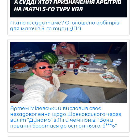
А хто ж судитиме? Оголошено арбітрів
для матчів 5-го туру УПЛ
Артем Мілевський висловив своє
незадоволення щодо Шовковського через
виліт "Динамо" з Ліги чемпіонів: "Вони
повинні боротися до останнього, б***ь"