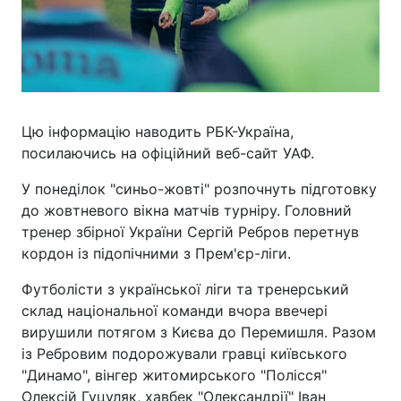
Цю інформацію наводить РБК-Україна,
посилаючись на офіційний веб-сайт УАФ.
У понеділок "синьо-жовті" розпочнуть підготовку
до жовтневого вікна матчів турніру. Головний
тренер збірної України Сергій Ребров перетнув
кордон із підопічними з Прем'єр-ліги.
Футболісти з української ліги та тренерський
склад національної команди вчора ввечері
вирушили потягом з Києва до Перемишля. Разом
із Ребровим подорожували гравці київського
"Динамо", вінгер житомирського "Полісся"
Олексій Гуцуляк, хавбек "Олександрії" Іван