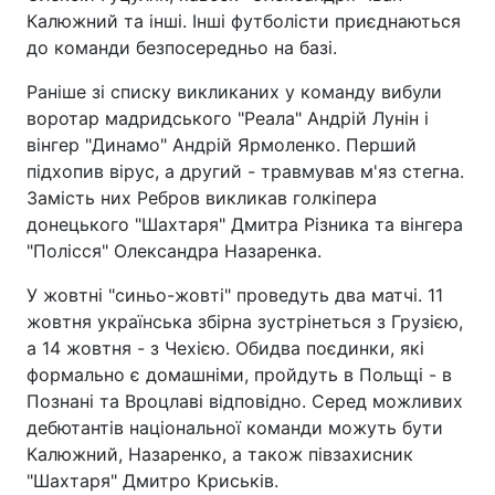
Калюжний та інші. Інші футболісти приєднаються
до команди безпосередньо на базі.
Раніше зі списку викликаних у команду вибули
воротар мадридського "Реала" Андрій Лунін і
вінгер "Динамо" Андрій Ярмоленко. Перший
підхопив вірус, а другий - травмував м'яз стегна.
Замість них Ребров викликав голкіпера
донецького "Шахтаря" Дмитра Різника та вінгера
"Полісся" Олександра Назаренка.
У жовтні "синьо-жовті" проведуть два матчі. 11
жовтня українська збірна зустрінеться з Грузією,
а 14 жовтня - з Чехією. Обидва поєдинки, які
формально є домашніми, пройдуть в Польщі - в
Познані та Вроцлаві відповідно. Серед можливих
дебютантів національної команди можуть бути
Калюжний, Назаренко, а також півзахисник
"Шахтаря" Дмитро Криськів.