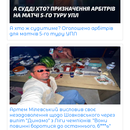
А хто ж судитиме? Оголошено арбітрів
для матчів 5-го туру УПЛ
Артем Мілевський висловив своє
незадоволення щодо Шовковського через
виліт "Динамо" з Ліги чемпіонів: "Вони
повинні боротися до останнього, б***ь"