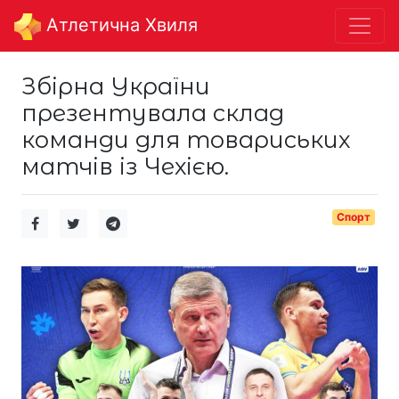
Aтлетична Хвиля
Збірна України
презентувала склад
команди для товариських
матчів із Чехією.
Спорт