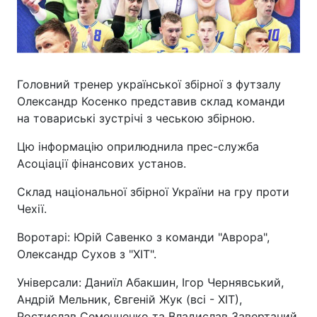
Головний тренер української збірної з футзалу
Олександр Косенко представив склад команди
на товариські зустрічі з чеською збірною.
Цю інформацію оприлюднила прес-служба
Асоціації фінансових установ.
Склад національної збірної України на гру проти
Чехії.
Воротарі: Юрій Савенко з команди "Аврора",
Олександр Сухов з "ХІТ".
Універсали: Даниїл Абакшин, Ігор Чернявський,
Андрій Мельник, Євгеній Жук (всі - ХІТ),
Ростислав Семенченко та Владислав Завертаний