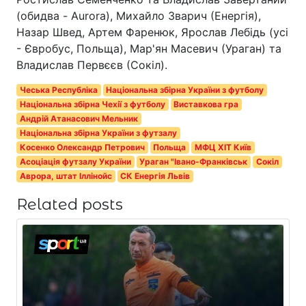
(обидва - Aurora), Михайло Зварич (Енергія),
Назар Швед, Артем Фаренюк, Ярослав Лебідь (усі
- Євробус, Польща), Мар'ян Масевич (Ураган) та
Владислав Первєєв (Сокіл).
Чеська Республіка
Національна збірна України з футболу
Національна збірна Чехії з футболу
Виставкова гра
Андрій Атанасович Мельник
Національна збірна України з футзалу
Косенко Олександр Петрович
Польща
МФЦ ХІТ Київ
Асоціація футзалу України
Ураган "Івано-Франківськ
Сокіл
Аврора, штат Іллінойс
СК Енергія Львів
Related posts