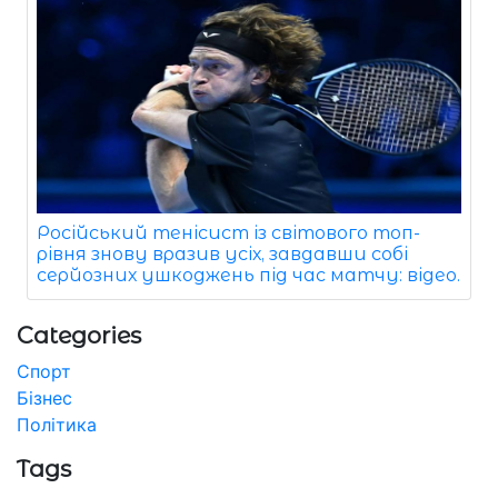
Російський тенісист із світового топ-
рівня знову вразив усіх, завдавши собі
серйозних ушкоджень під час матчу: відео.
Categories
Спорт
Бізнес
Політика
Tags