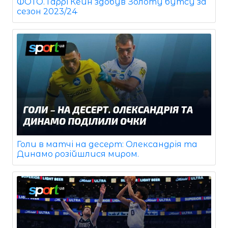
ФОТО. Гаррі Кейн здобув Золоту бутсу за
сезон 2023/24
Голи в матчі на десерт: Олександрія та
Динамо розійшлися миром.