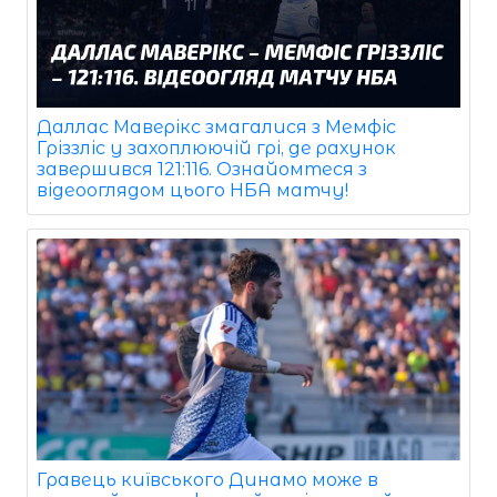
Даллас Маверікс змагалися з Мемфіс
Гріззліс у захоплюючій грі, де рахунок
завершився 121:116. Ознайомтеся з
відеооглядом цього НБА матчу!
Гравець київського Динамо може в