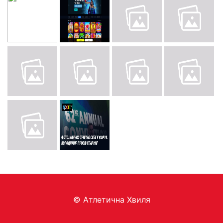
© Aтлетична Хвиля