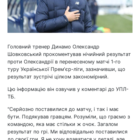
Головний тренер Динамо Олександр
Шовковський прокоментував нічийний результат
проти Олександрії в перенесеному матчі 1-го
туру Української Прем'єр-ліги, зазначивши, що
результат зустрічі цілком закономірний.
Цю інформацію він озвучив у коментарі до УПЛ-
ТБ.
"Серйозно поставилися до матчу, і так і має
бути. Подякував гравцям. Розуміли, що граємо з
командою, яка має стільки ж очок. Загалом
результат по грі. Ми відповідально поставилися
до своєї гри. Я не хочу вдаватися у деталі, але