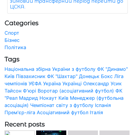
зимовий трансферний період перейти до
ЦСКА.
Categories
Спорт
Бізнес
Політика
Tags
Національна збірна України з футболу
ФК "Динамо"
Київ
Півзахисник
ФК "Шахтар" Донецьк
Бокс
Ліга
чемпіонів УЄФА
Україна
Українці
Олександр Усик
Тайсон Ф'юрі
Воротар (асоціативний футбол)
ФК
"Реал Мадрид
Нокаут
Київ
Менеджер (футбольна
асоціація)
Чемпіонат світу з футболу
Іспанія
Прем'єр-ліга
Асоціативний футбол
Італія
Recent posts