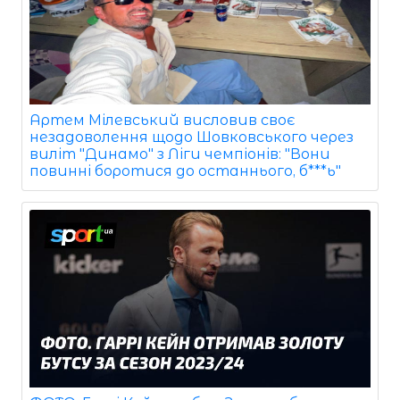
Артем Мілевський висловив своє
незадоволення щодо Шовковського через
виліт "Динамо" з Ліги чемпіонів: "Вони
повинні боротися до останнього, б***ь"