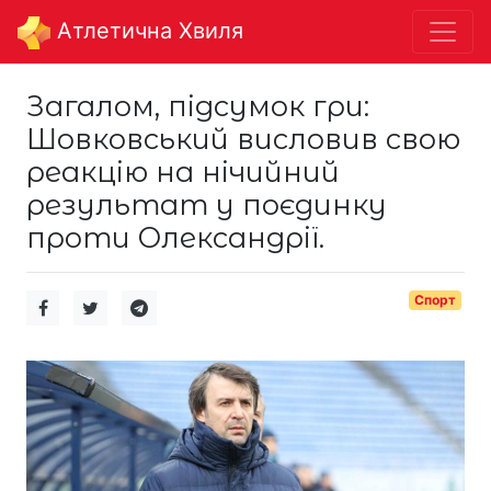
Aтлетична Хвиля
Загалом, підсумок гри:
Шовковський висловив свою
реакцію на нічийний
результат у поєдинку
проти Олександрії.
Спорт