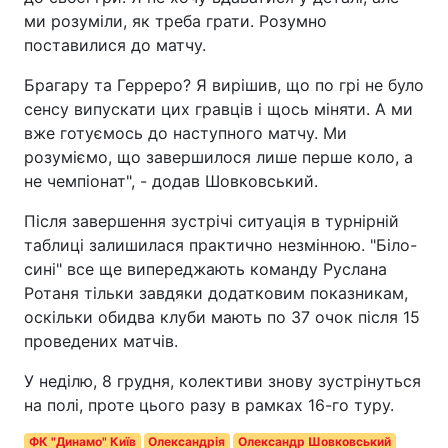
ми розуміли, як треба грати. Розумно
поставилися до матчу.
Брагару та Герреро? Я вирішив, що по грі не було
сенсу випускати цих гравців і щось міняти. А ми
вже готуємось до наступного матчу. Ми
розуміємо, що завершилося лише перше коло, а
не чемпіонат", - додав Шовковський.
Після завершення зустрічі ситуація в турнірній
таблиці залишилася практично незмінною. "Біло-
сині" все ще випереджають команду Руслана
Ротаня тільки завдяки додатковим показникам,
оскільки обидва клуби мають по 37 очок після 15
проведених матчів.
У неділю, 8 грудня, колективи знову зустрінуться
на полі, проте цього разу в рамках 16-го туру.
ФК "Динамо" Київ
Олександрія
Олександр Шовковський