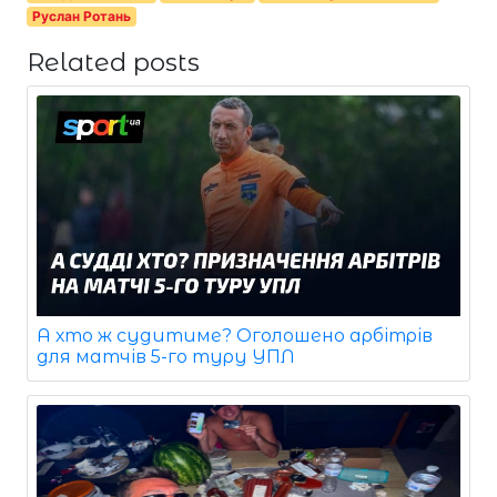
Руслан Ротань
Related posts
А хто ж судитиме? Оголошено арбітрів
для матчів 5-го туру УПЛ