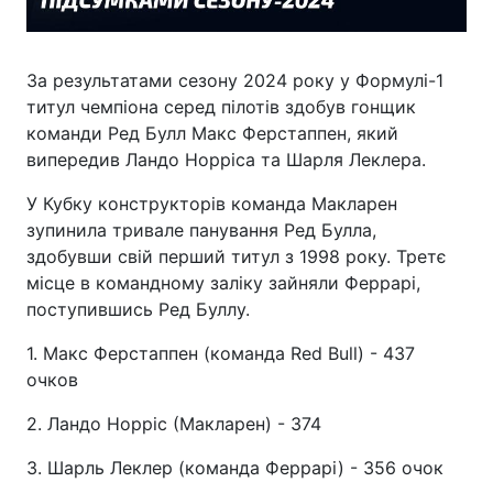
За результатами сезону 2024 року у Формулі-1
титул чемпіона серед пілотів здобув гонщик
команди Ред Булл Макс Ферстаппен, який
випередив Ландо Норріса та Шарля Леклера.
У Кубку конструкторів команда Макларен
зупинила тривале панування Ред Булла,
здобувши свій перший титул з 1998 року. Третє
місце в командному заліку зайняли Феррарі,
поступившись Ред Буллу.
1. Макс Ферстаппен (команда Red Bull) - 437
очков
2. Ландо Норріс (Макларен) - 374
3. Шарль Леклер (команда Феррарі) - 356 очок