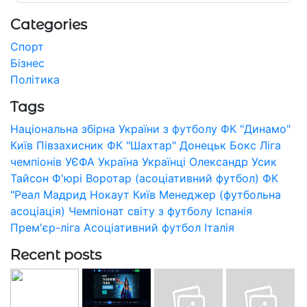
Categories
Спорт
Бізнес
Політика
Tags
Національна збірна України з футболу
ФК "Динамо"
Київ
Півзахисник
ФК "Шахтар" Донецьк
Бокс
Ліга
чемпіонів УЄФА
Україна
Українці
Олександр Усик
Тайсон Ф'юрі
Воротар (асоціативний футбол)
ФК
"Реал Мадрид
Нокаут
Київ
Менеджер (футбольна
асоціація)
Чемпіонат світу з футболу
Іспанія
Прем'єр-ліга
Асоціативний футбол
Італія
Recent posts