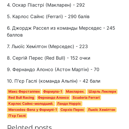
4. Оскар Піастрі (Макларен) - 292
5. Карлос Сайнс (Ferrari) - 290 балів
6. Джордж Рассел из команды Мерседес - 245
баллов
7. Льюїс Хемілтон (Мерседес) - 223
8. Сергій Перес (Red Bull) - 152 очки
9. Фернандо Алонсо (Астон Мартін) - 70
10. П'єр Гаслі (команда Альпін) - 42 бали
Макс Ферстаппен
Формула-1
Макларен.
Шарль Леклерк
Red Bull Racing
Фернандо Алонсо
Scuderia Ferrari
Карлос Сайнс-молодший.
Ландо Норріс
Mercedes-Benz у Формулі-1
Серхіо Перес
Льюїс Хемілтон
П'єр Гаслі
Related posts