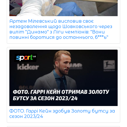
Артем Мілевський висловив своє
незадоволення щодо Шовковського через
виліт "Динамо" з Ліги чемпіонів: "Вони
повинні боротися до останнього, б***ь"
ФОТО. Гаррі Кейн здобув Золоту бутсу за
сезон 2023/24