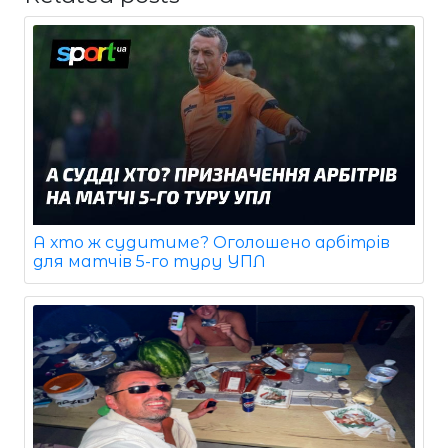
А хто ж судитиме? Оголошено арбітрів
для матчів 5-го туру УПЛ