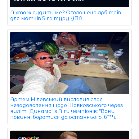
А хто ж судитиме? Оголошено арбітрів
для матчів 5-го туру УПЛ
Артем Мілевський висловив своє
незадоволення щодо Шовковського через
виліт "Динамо" з Ліги чемпіонів: "Вони
повинні боротися до останнього, б***ь"