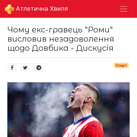
Aтлетична Хвиля
Чому екс-гравець "Роми"
висловив незадоволення
щодо Довбика - Дискусія
Спорт