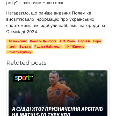
року", - зазначив Наїнгголан.
Нагадаємо, що раніше видання Полеміка
висвітлювало інформацію про українських
спортсменів, які здобули найбільші нагороди на
Олімпіаді-2024.
Півзахисник
Даніеле Де Россі
А.С. Рома
Серія A
Євро
Італія
Бельгія
Раджа Наінголан
ФК "Жирона
Ромелу Лукаку
Related posts