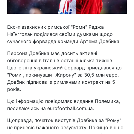
Екс-півзахисник римської "Роми" Раджа
Наїнгголан поділився своїми думками щодо
сучасного форварда команди Артема Довбика.
Персона Довбика має досить активні
обговорення в Італії в останні кілька тижнів.
Цього літа український форвард приєднався до
"Роми", покинувши "Жирону" за 30,5 млн євро.
Довбик підписав із римлянами контракт на 5
років.
Цю інформацію повідомляє видання Полемика,
посилаючись на eurofootball.com.ua.
Щоправда, початок виступів Довбика за "Рому"
не принесіс бажаного результату. Покищо він не