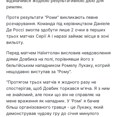
відзначився жодною результативною дією для
римлян.
Проте результати "Роми" викликають певне
розчарування. Команда під керівництвом Даніеле
Де Россі змогла здобути лише 2 очки в перших
трьох матчах Серії А і наразі займає місце в зоні
вильоту.
Перед матчем Наїнгголан висловив невдоволення
діями Довбика на полі, порівнявши його з
бельгійським нападником Ромелу Лукаку, котрий
нещодавно виступав за "Рому".
"Протягом трьох матчів я жодного разу не
спостерігав, щоб Довбик торкався м'яча. Я з ним
не знайомий, але поки що він не справляє на
мене враження як нападник. У 'Ромі' я бачив
більш організованого гравця - це Лукаку, який
демонстрував чудову гру до січня минулого