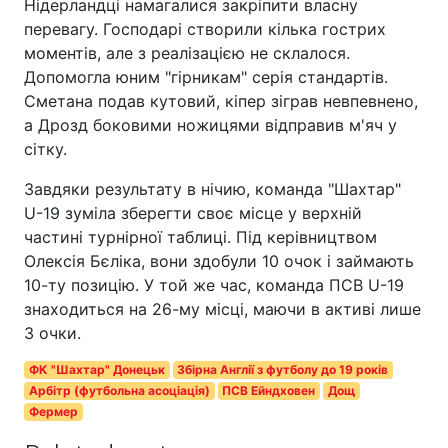
Нідерландці намагалися закріпити власну
перевагу. Господарі створили кілька гострих
моментів, але з реалізацією не склалося.
Допомогла юним "гірникам" серія стандартів.
Сметана подав кутовий, кіпер зіграв невпевнено,
а Дрозд боковими ножицями відправив м'яч у
сітку.
Завдяки результату в нічию, команда "Шахтар"
U-19 зуміла зберегти своє місце у верхній
частині турнірної таблиці. Під керівництвом
Олексія Бєліка, вони здобули 10 очок і займають
10-ту позицію. У той же час, команда ПСВ U-19
знаходиться на 26-му місці, маючи в активі лише
3 очки.
ФК "Шахтар" Донецьк
Збірна Англії з футболу до 19 років
Арбітр (футбольна асоціація)
ПСВ Ейндховен
Дощ
Фермер