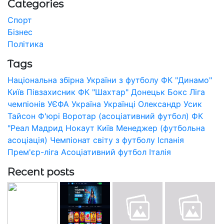
Categories
Спорт
Бізнес
Політика
Tags
Національна збірна України з футболу
ФК "Динамо"
Київ
Півзахисник
ФК "Шахтар" Донецьк
Бокс
Ліга
чемпіонів УЄФА
Україна
Українці
Олександр Усик
Тайсон Ф'юрі
Воротар (асоціативний футбол)
ФК
"Реал Мадрид
Нокаут
Київ
Менеджер (футбольна
асоціація)
Чемпіонат світу з футболу
Іспанія
Прем'єр-ліга
Асоціативний футбол
Італія
Recent posts