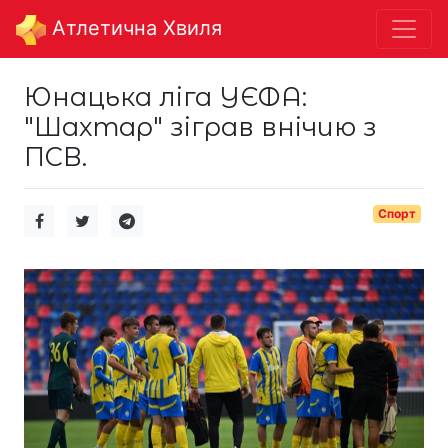
Aтлетична Хвиля
Юнацька ліга УЄФА:
"Шахтар" зіграв внічию з
ПСВ.
Спорт