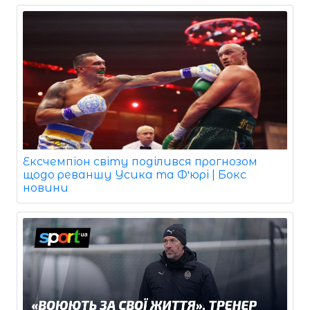
Ексчемпіон світу поділився прогнозом
щодо реваншу Усика та Фʼюрі | Бокс
новини