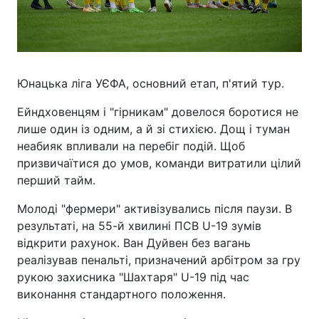
Юнацька ліга УЄФА, основний етап, п'ятий тур.
Ейндховенцям і "гірникам" довелося боротися не
лише один із одним, а й зі стихією. Дощ і туман
неабияк впливали на перебіг подій. Щоб
призвичаїтися до умов, команди витратили цілий
перший тайм.
Молоді "фермери" активізувались після паузи. В
результаті, на 55-й хвилині ПСВ U-19 зумів
відкрити рахунок. Ван Дуйвен без вагань
реалізував пенальті, призначений арбітром за гру
рукою захисника "Шахтаря" U-19 під час
виконання стандартного положення.