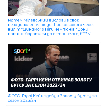
Артем Мілевський висловив своє
незадоволення щодо Шовковського через
виліт "Динамо" з Ліги чемпіонів: "Вони
повинні боротися до останнього, б***ь"
ФОТО. Гаррі Кейн здобув Золоту бутсу за
сезон 2023/24