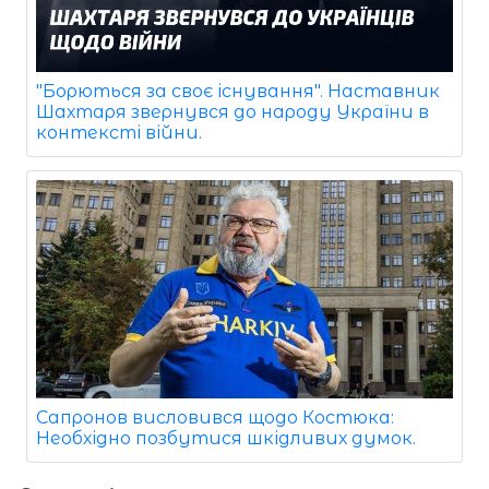
"Борються за своє існування". Наставник
Шахтаря звернувся до народу України в
контексті війни.
Сапронов висловився щодо Костюка:
Необхідно позбутися шкідливих думок.