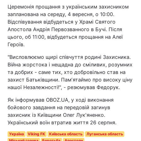
Церемонія прощання з українським захисником
запланована на середу, 4 вересня, о 10:00.
Відспівування відбудеться у Храмі Святого
Апостола Андрія Первозванного в Бучі. Після
цього, об 11:00, відбудеться прощання на Алеї
Героїв.
"Висловлюємо щирі співчуття родині Захисника.
Війна жорстока і нещадна до сміливих, розумних
та добрих - саме тих, хто добровільно став на
захист Батьківщини. Памʼятаймо про високу ціну
нашої Незалежності!", - резюмував Федорук.
Як інформував OBOZ.UA, у ході виконання
бойового завдання на передовій загинув
захисник із Київщини Олег Лук'яненко.
Український воїн втратив життя 26 серпня.
Україна
Viking FK
Київська область
Луганська область
Міський голова
Боротьба
Апостоли