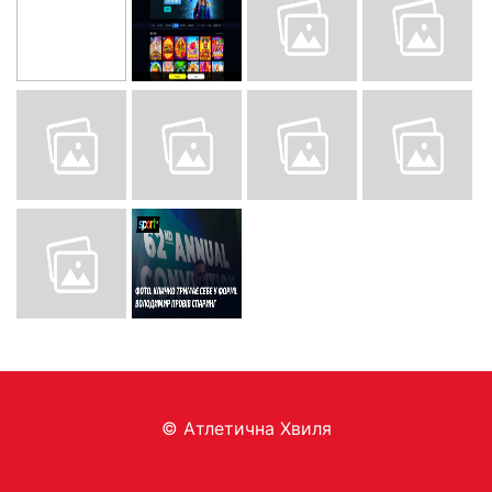
© Aтлетична Хвиля