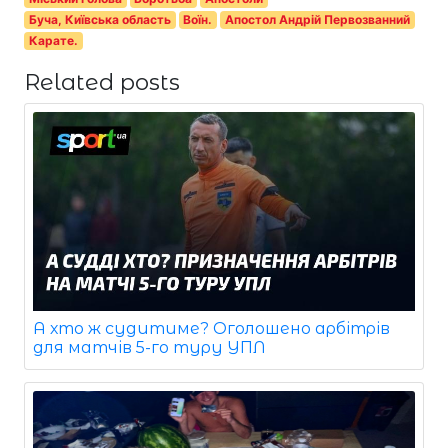
Буча, Київська область
Воїн.
Апостол Андрій Первозванний
Карате.
Related posts
А хто ж судитиме? Оголошено арбітрів
для матчів 5-го туру УПЛ