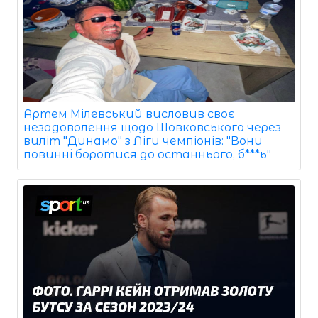
Артем Мілевський висловив своє
незадоволення щодо Шовковського через
виліт "Динамо" з Ліги чемпіонів: "Вони
повинні боротися до останнього, б***ь"