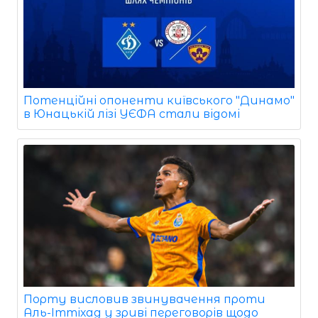
Потенційні опоненти київського "Динамо"
в Юнацькій лізі УЄФА стали відомі
Порту висловив звинувачення проти
Аль-Іттіхад у зриві переговорів щодо