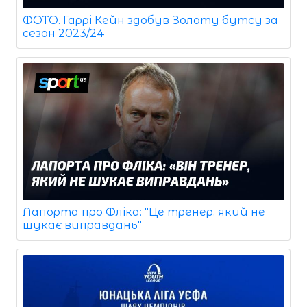
ФОТО. Гаррі Кейн здобув Золоту бутсу за
сезон 2023/24
Лапорта про Фліка: "Це тренер, який не
шукає виправдань"