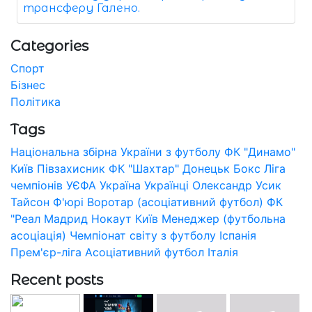
трансферу Галено.
Categories
Спорт
Бізнес
Політика
Tags
Національна збірна України з футболу
ФК "Динамо"
Київ
Півзахисник
ФК "Шахтар" Донецьк
Бокс
Ліга
чемпіонів УЄФА
Україна
Українці
Олександр Усик
Тайсон Ф'юрі
Воротар (асоціативний футбол)
ФК
"Реал Мадрид
Нокаут
Київ
Менеджер (футбольна
асоціація)
Чемпіонат світу з футболу
Іспанія
Прем'єр-ліга
Асоціативний футбол
Італія
Recent posts