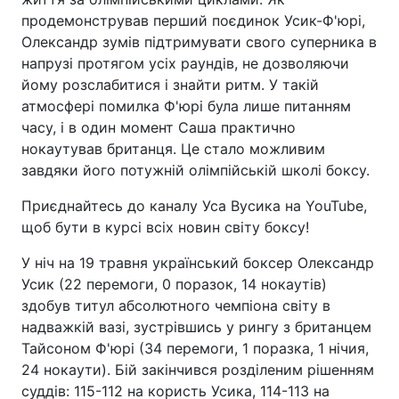
продемонстрував перший поєдинок Усик-Ф'юрі,
Олександр зумів підтримувати свого суперника в
напрузі протягом усіх раундів, не дозволяючи
йому розслабитися і знайти ритм. У такій
атмосфері помилка Ф'юрі була лише питанням
часу, і в один момент Саша практично
нокаутував британця. Це стало можливим
завдяки його потужній олімпійській школі боксу.
Приєднайтесь до каналу Уса Вусика на YouTube,
щоб бути в курсі всіх новин світу боксу!
У ніч на 19 травня український боксер Олександр
Усик (22 перемоги, 0 поразок, 14 нокаутів)
здобув титул абсолютного чемпіона світу в
надважкій вазі, зустрівшись у рингу з британцем
Тайсоном Ф'юрі (34 перемоги, 1 поразка, 1 нічия,
24 нокаути). Бій закінчився розділеним рішенням
суддів: 115-112 на користь Усика, 114-113 на