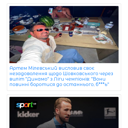
Артем Мілевський висловив своє
незадоволення щодо Шовковського через
виліт "Динамо" з Ліги чемпіонів: "Вони
повинні боротися до останнього, б***ь"