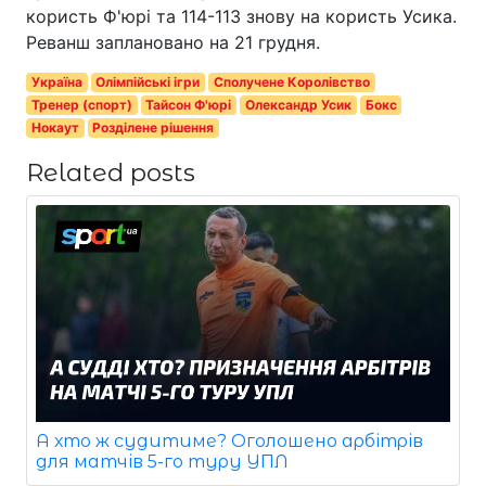
користь Ф'юрі та 114-113 знову на користь Усика.
Реванш заплановано на 21 грудня.
Україна
Олімпійські ігри
Сполучене Королівство
Тренер (спорт)
Тайсон Ф'юрі
Олександр Усик
Бокс
Нокаут
Розділене рішення
Related posts
А хто ж судитиме? Оголошено арбітрів
для матчів 5-го туру УПЛ