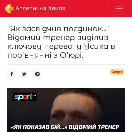
Aтлетична Хвиля
"Як засвідчив поєдинок..."
Відомий тренер виділив
ключову перевагу Усика в
порівнянні з Ф'юрі.
Спорт