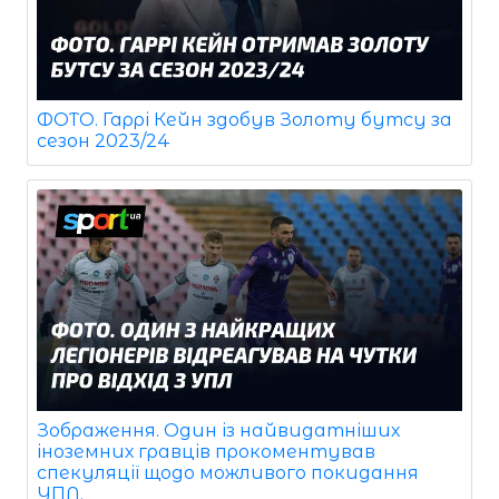
ФОТО. Гаррі Кейн здобув Золоту бутсу за
сезон 2023/24
Зображення. Один із найвидатніших
іноземних гравців прокоментував
спекуляції щодо можливого покидання
УПЛ.