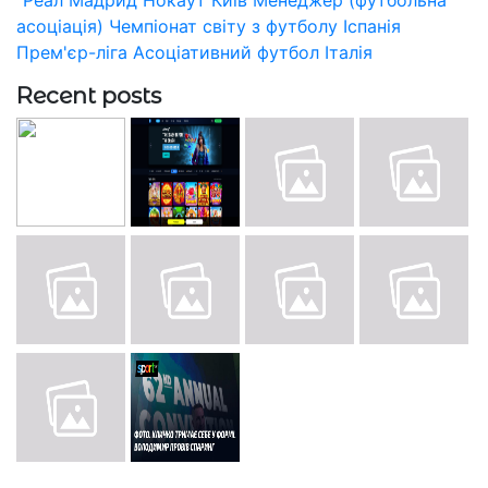
"Реал Мадрид
Нокаут
Київ
Менеджер (футбольна
асоціація)
Чемпіонат світу з футболу
Іспанія
Прем'єр-ліга
Асоціативний футбол
Італія
Recent posts