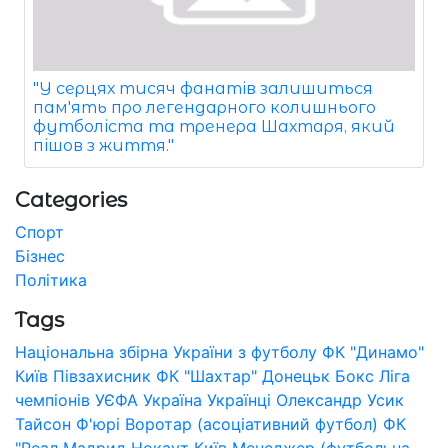
"У серцях тисяч фанатів залишиться
пам'ять про легендарного колишнього
футболіста та тренера Шахтаря, який
пішов з життя."
Categories
Спорт
Бізнес
Політика
Tags
Національна збірна України з футболу
ФК "Динамо"
Київ
Півзахисник
ФК "Шахтар" Донецьк
Бокс
Ліга
чемпіонів УЄФА
Україна
Українці
Олександр Усик
Тайсон Ф'юрі
Воротар (асоціативний футбол)
ФК