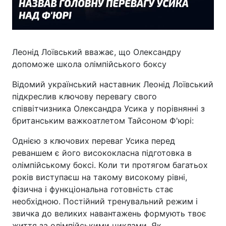
Леонід Лоївський вважає, що Олександру
допоможе школа олімпійського боксу
Відомий український наставник Леонід Лоївський
підкреслив ключову перевагу свого
співвітчизника Олександра Усика у порівнянні з
британським важкоатлетом Тайсоном Ф'юрі:
Однією з ключових переваг Усика перед
реваншем є його висококласна підготовка в
олімпійському боксі. Коли ти протягом багатьох
років виступаєш на такому високому рівні,
фізична і функціональна готовність стає
необхідною. Постійний тренувальний режим і
звичка до великих навантажень формують твоє
життя за олімпійськими циклами. Як