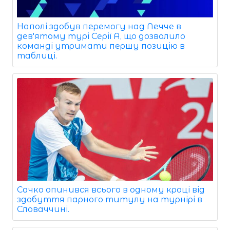
Наполі здобув перемогу над Лечче в
дев'ятому турі Серії А, що дозволило
команді утримати першу позицію в
таблиці.
Сачко опинився всього в одному кроці від
здобуття парного титулу на турнірі в
Словаччині.