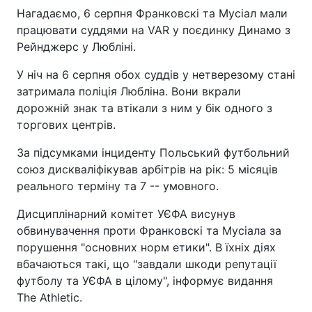
Нагадаємо, 6 серпня Франковскі та Мусіал мали
працювати суддями на VAR у поєдинку Динамо з
Рейнджерс у Любліні.
У ніч на 6 серпня обох суддів у нетверезому стані
затримала поліція Любліна. Вони вкрали
дорожній знак та втікали з ним у бік одного з
торгових центрів.
За підсумками інциденту Польський футбольний
союз дискваліфікував арбітрів на рік: 5 місяців
реального терміну та 7 -- умовного.
Дисциплінарний комітет УЄФА висунув
обвинувачення проти Франковскі та Мусіала за
порушення "основних норм етики". В їхніх діях
вбачаються такі, що "завдали шкоди репутації
футболу та УЄФА в цілому", інформує видання
The Athletic.