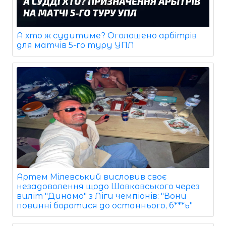
А хто ж судитиме? Оголошено арбітрів
для матчів 5-го туру УПЛ
Артем Мілевський висловив своє
незадоволення щодо Шовковського через
виліт "Динамо" з Ліги чемпіонів: "Вони
повинні боротися до останнього, б***ь"