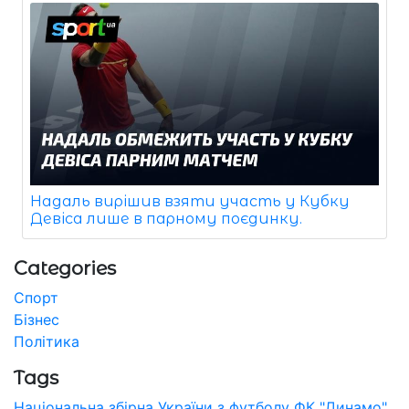
Надаль вирішив взяти участь у Кубку
Девіса лише в парному поєдинку.
Categories
Спорт
Бізнес
Політика
Tags
Національна збірна України з футболу
ФК "Динамо"