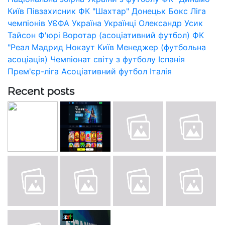
Київ
Півзахисник
ФК "Шахтар" Донецьк
Бокс
Ліга
чемпіонів УЄФА
Україна
Українці
Олександр Усик
Тайсон Ф'юрі
Воротар (асоціативний футбол)
ФК
"Реал Мадрид
Нокаут
Київ
Менеджер (футбольна
асоціація)
Чемпіонат світу з футболу
Іспанія
Прем'єр-ліга
Асоціативний футбол
Італія
Recent posts