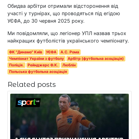
Обидва арбітри отримали відсторонення від
участі у турнірах, що проводяться під егідою
УЄФА, до 30 червня 2025 року.
Ми повідомляли, що легіонер УПЛ назвав трьох
найкращих футболістів українського чемпіонату.
ФК "Динамо" Київ
УЄФА
А.С. Рома
Чемпіонат України з футболу
Арбітр (футбольна асоціація)
Поліція.
Рейнджерс Ф.К.
Люблін
Польська футбольна асоціація
Related posts