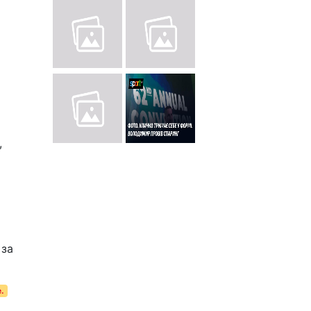
,
 за
.