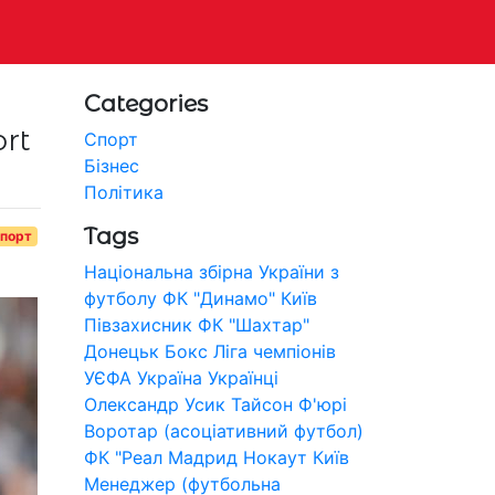
Categories
rt
Спорт
Бізнес
Політика
Tags
порт
Національна збірна України з
футболу
ФК "Динамо" Київ
Півзахисник
ФК "Шахтар"
Донецьк
Бокс
Ліга чемпіонів
УЄФА
Україна
Українці
Олександр Усик
Тайсон Ф'юрі
Воротар (асоціативний футбол)
ФК "Реал Мадрид
Нокаут
Київ
Менеджер (футбольна