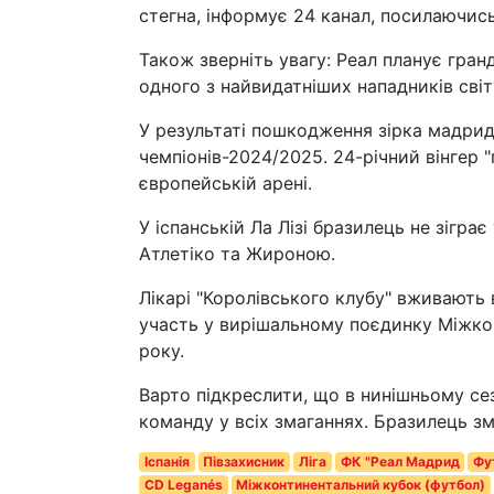
стегна, інформує 24 канал, посилаючись
Також зверніть увагу: Реал планує гра
одного з найвидатніших нападників світ
У результаті пошкодження зірка мадридс
чемпіонів-2024/2025. 24-річний вінгер 
європейській арені.
У іспанській Ла Лізі бразилець не зігра
Атлетіко та Жироною.
Лікарі "Королівського клубу" вживають в
участь у вирішальному поєдинку Міжкон
року.
Варто підкреслити, що в нинішньому сез
команду у всіх змаганнях. Бразилець зм
Іспанія
Півзахисник
Ліга
ФК "Реал Мадрид
Фу
CD Leganés
Міжконтинентальний кубок (футбол)