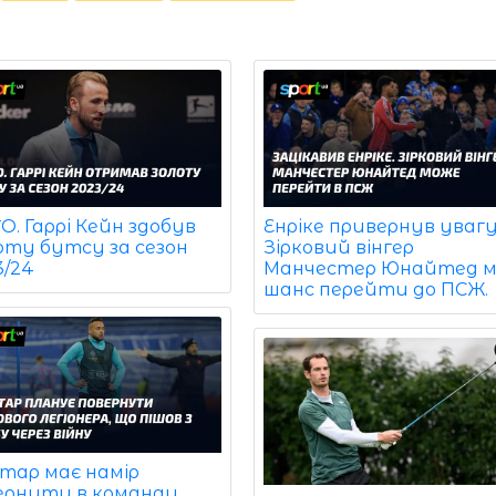
. Гаррі Кейн здобув
Енріке привернув увагу
оту бутсу за сезон
Зірковий вінгер
3/24
Манчестер Юнайтед м
шанс перейти до ПСЖ.
тар має намір
ернути в команду