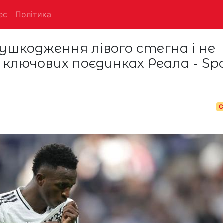
ес
Політика
 ушкодження лівого стегна і не
ключових поєдинках Реала - Spo
С