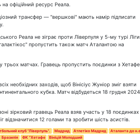
 на офіційний ресурс Реала.
ндіозний трансфер — "вершкові" мають намір підписати
у.
ького Реала не зіграє проти Ліверпуля у 5-му турі Ліги
"галактікос" пропустить також матч Аталантою на
є у трьох матчах. Гравець пропустить поєдинки з Хетафе
сіх необхідних заходів, щоб Вінісіус Жуніор зміг взяти
тинентального кубка. Матч відбудеться 18 грудня 2024
оні зірковий гравець Реала взяв участь у 18 поєдинках
іг відзначитися 12 голами та зробити шість асистів.
тбольний клуб "Ліверпуль".
Мадрид
Атлетіко Мадрид
Аталанта до н.е
Бразилія
ФК "Хетафе
Вініцій Молодший