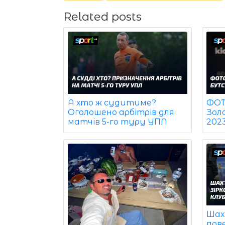
Related posts
ФОТО
А хто ж судитиме?
Зол
Оголошено арбітрів для
202
матчів 5-го туру УПЛ
Шах
пов