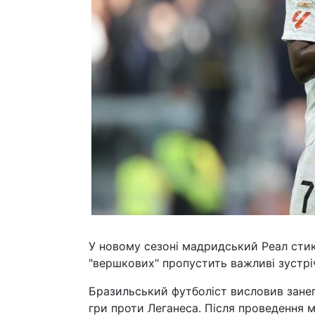
У новому сезоні мадридський Реал стик
"вершкових" пропустить важливі зустрі
Бразильський футболіст висловив занеп
гри проти Леганеса. Після проведення 