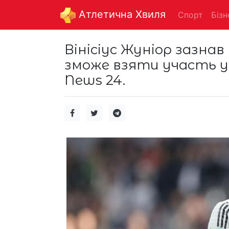
Aтлетична Хвиля
Спорт
Бізн
Вінісіус Жуніор зазнав
зможе взяти участь у 
News 24.