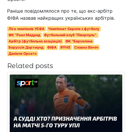
Раніше повідомлялося про те, що екс-арбітр
ФІФА назвав найкращих українських арбітрів.
Ліга чемпіонів УЄФА
Чемпіонат Європи з футболу
ФК "Реал Мадрид
Футбольний клуб "Ліверпуль".
Арбітр (футбольна асоціація)
ФК "Барселона
Боруссія Дортмунд
ФІФА
IFFHS
Славко Вінчіч
Даніеле Орсато
Related posts