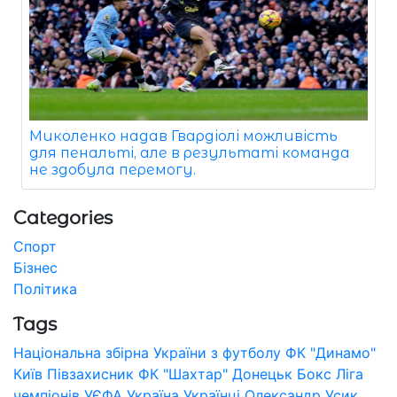
Миколенко надав Гвардіолі можливість
для пенальті, але в результаті команда
не здобула перемогу.
Categories
Спорт
Бізнес
Політика
Tags
Національна збірна України з футболу
ФК "Динамо"
Київ
Півзахисник
ФК "Шахтар" Донецьк
Бокс
Ліга
чемпіонів УЄФА
Україна
Українці
Олександр Усик