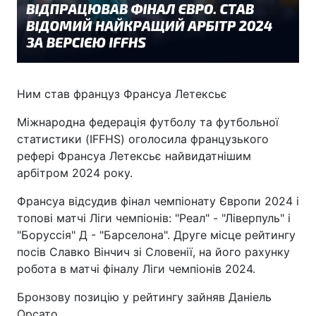
Ним став француз Франсуа Летексьє
Міжнародна федерація футболу та футбольної
статистики (IFFHS) оголосила французького
рефері Франсуа Летексьє найвидатнішим
арбітром 2024 року.
Франсуа відсудив фінал чемпіонату Європи 2024 і
топові матчі Ліги чемпіонів: "Реал" - "Ліверпуль" і
"Боруссія" Д - "Барселона". Друге місце рейтингу
посів Славко Вінчич зі Словенії, на його рахунку
робота в матчі фіналу Ліги чемпіонів 2024.
Бронзову позицію у рейтингу зайняв Даніель
Орсато.