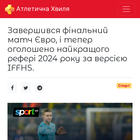
Aтлетична Хвиля
Завершився фінальний
матч Євро, і тепер
оголошено найкращого
рефері 2024 року за версією
IFFHS.
Спорт