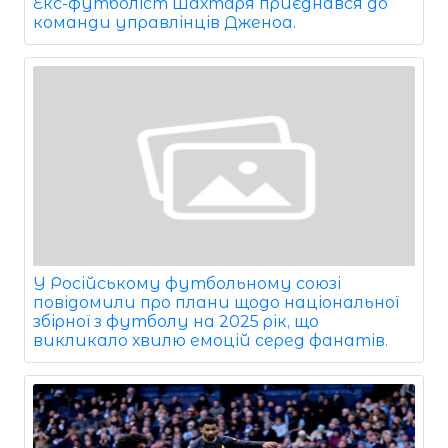
Екс-футболіст Шахтаря приєднався до
команди управлінців Дженоа.
У Російському футбольному союзі
повідомили про плани щодо національної
збірної з футболу на 2025 рік, що
викликало хвилю емоцій серед фанатів.