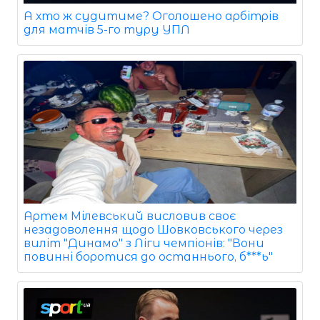
А хто ж судитиме? Оголошено арбітрів
для матчів 5-го туру УПЛ
Артем Мілевський висловив своє
незадоволення щодо Шовковського через
виліт "Динамо" з Ліги чемпіонів: "Вони
повинні боротися до останнього, б***ь"