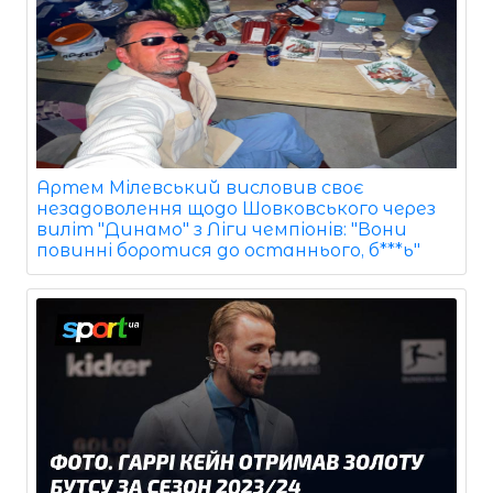
Артем Мілевський висловив своє
незадоволення щодо Шовковського через
виліт "Динамо" з Ліги чемпіонів: "Вони
повинні боротися до останнього, б***ь"