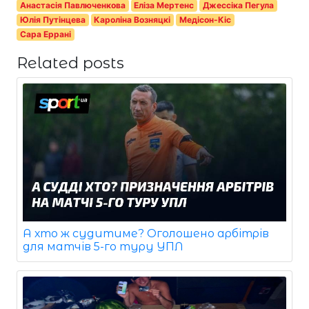
Анастасія Павлюченкова
Еліза Мертенс
Джессіка Пегула
Юлія Путінцева
Кароліна Возняцкі
Медісон-Кіс
Сара Еррані
Related posts
А хто ж судитиме? Оголошено арбітрів
для матчів 5-го туру УПЛ