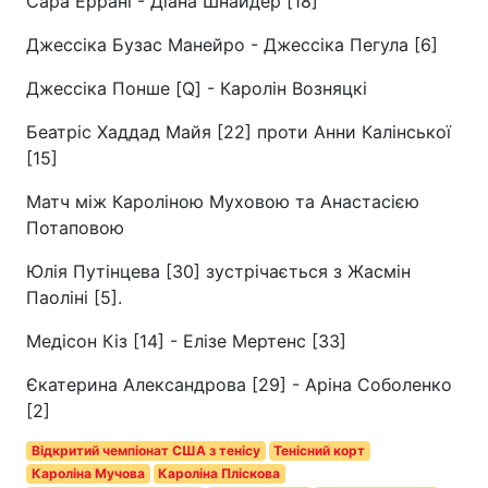
Сара Еррані - Діана Шнайдер [18]
Джессіка Бузас Манейро - Джессіка Пегула [6]
Джессіка Понше [Q] - Каролін Возняцкі
Беатріс Хаддад Майя [22] проти Анни Калінської
[15]
Матч між Кароліною Муховою та Анастасією
Потаповою
Юлія Путінцева [30] зустрічається з Жасмін
Паоліні [5].
Медісон Кіз [14] - Елізе Мертенс [33]
Єкатерина Александрова [29] - Аріна Соболенко
[2]
Відкритий чемпіонат США з тенісу
Тенісний корт
Кароліна Мучова
Кароліна Пліскова