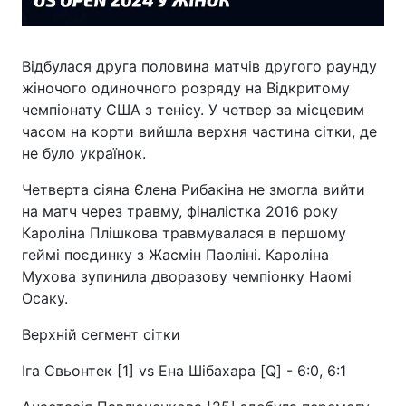
Відбулася друга половина матчів другого раунду
жіночого одиночного розряду на Відкритому
чемпіонату США з тенісу. У четвер за місцевим
часом на корти вийшла верхня частина сітки, де
не було українок.
Четверта сіяна Єлена Рибакіна не змогла вийти
на матч через травму, фіналістка 2016 року
Кароліна Плішкова травмувалася в першому
геймі поєдинку з Жасмін Паоліні. Кароліна
Мухова зупинила дворазову чемпіонку Наомі
Осаку.
Верхній сегмент сітки
Іга Свьонтек [1] vs Ена Шібахара [Q] - 6:0, 6:1