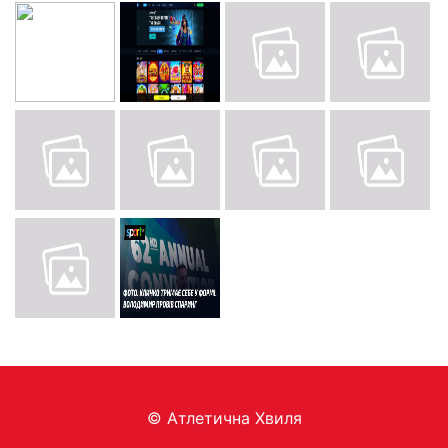
© Aтлетична Хвиля