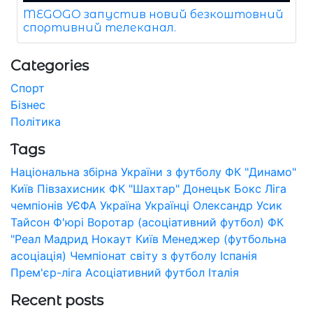
MEGOGO запустив новий безкоштовний
спортивний телеканал.
Categories
Спорт
Бізнес
Політика
Tags
Національна збірна України з футболу
ФК "Динамо"
Київ
Півзахисник
ФК "Шахтар" Донецьк
Бокс
Ліга
чемпіонів УЄФА
Україна
Українці
Олександр Усик
Тайсон Ф'юрі
Воротар (асоціативний футбол)
ФК
"Реал Мадрид
Нокаут
Київ
Менеджер (футбольна
асоціація)
Чемпіонат світу з футболу
Іспанія
Прем'єр-ліга
Асоціативний футбол
Італія
Recent posts