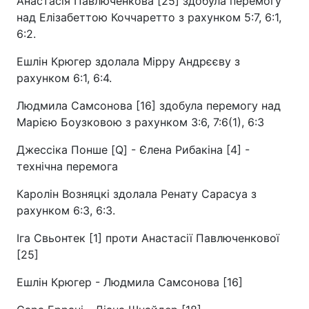
Анастасія Павлюченкова [25] здобула перемогу
над Елізабеттою Коччаретто з рахунком 5:7, 6:1,
6:2.
Ешлін Крюгер здолала Мірру Андрєєву з
рахунком 6:1, 6:4.
Людмила Самсонова [16] здобула перемогу над
Марією Боузковою з рахунком 3:6, 7:6(1), 6:3
Джессіка Понше [Q] - Єлена Рибакіна [4] -
технічна перемога
Каролін Возняцкі здолала Ренату Сарасуа з
рахунком 6:3, 6:3.
Іга Свьонтек [1] проти Анастасії Павлюченкової
[25]
Ешлін Крюгер - Людмила Самсонова [16]