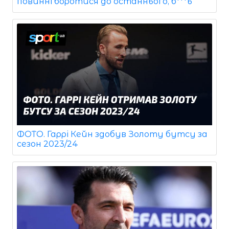
повинні боротися до останнього, б***ь"
ФОТО. Гаррі Кейн здобув Золоту бутсу за
сезон 2023/24