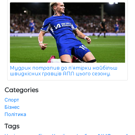
Мудрик потрапив до п’ятірки найбільш
швидкісних гравців АПЛ цього сезону.
Categories
Спорт
Бізнес
Політика
Tags