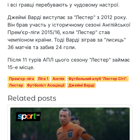
і всі гравці перебувають у чудовому настрої.
Джеймі Варді виступає за "Лестер" з 2012 року.
Він брав участь у історичному сезоні Англійської
Прем'єр-ліги 2015/16, коли "Лестер" став
чемпіоном країни. Тоді Варді зіграв за "лисиць"
36 матчів та забив 24 голи.
Після 11 турів АПЛ цього сезону "Лестер" займає
15-е місце.
Прем'єр-ліга
Ліга 1
Англія
Футбольний клуб "Лестер Сіті".
Лестер
Футболіст Асоціації
Джеймі Варді
Related posts