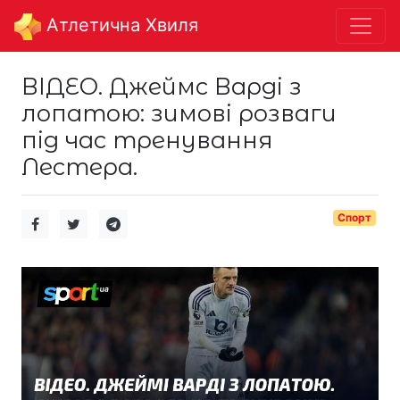
Aтлетична Хвиля
ВІДЕО. Джеймс Варді з
лопатою: зимові розваги
під час тренування
Лестера.
Спорт