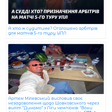
А хто ж судитиме? Оголошено арбітрів
для матчів 5-го туру УПЛ
Артем Мілевський висловив своє
незадоволення щодо Шовковського через
виліт "Динамо" з Ліги чемпіонів: "Вони