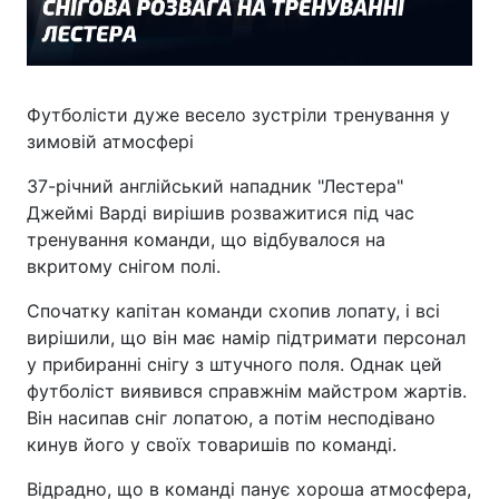
Футболісти дуже весело зустріли тренування у
зимовій атмосфері
37-річний англійський нападник "Лестера"
Джеймі Варді вирішив розважитися під час
тренування команди, що відбувалося на
вкритому снігом полі.
Спочатку капітан команди схопив лопату, і всі
вирішили, що він має намір підтримати персонал
у прибиранні снігу з штучного поля. Однак цей
футболіст виявився справжнім майстром жартів.
Він насипав сніг лопатою, а потім несподівано
кинув його у своїх товаришів по команді.
Відрадно, що в команді панує хороша атмосфера,