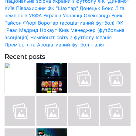
Національна збірна України з футболу
ФК "Динамо"
Київ
Півзахисник
ФК "Шахтар" Донецьк
Бокс
Ліга
чемпіонів УЄФА
Україна
Українці
Олександр Усик
Тайсон Ф'юрі
Воротар (асоціативний футбол)
ФК
"Реал Мадрид
Нокаут
Київ
Менеджер (футбольна
асоціація)
Чемпіонат світу з футболу
Іспанія
Прем'єр-ліга
Асоціативний футбол
Італія
Recent posts