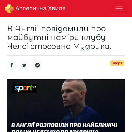
Aтлетична Хвиля
В Англії повідомили про
майбутні наміри клубу
Челсі стосовно Мудрика.
Спорт