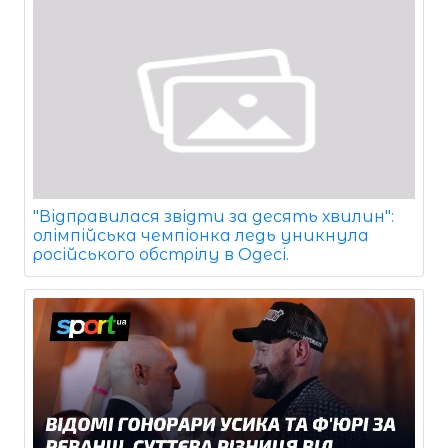
"Відправилася звідти за десять хвилин":
олімпійська чемпіонка ледь уникнула
російського обстрілу в Одесі.