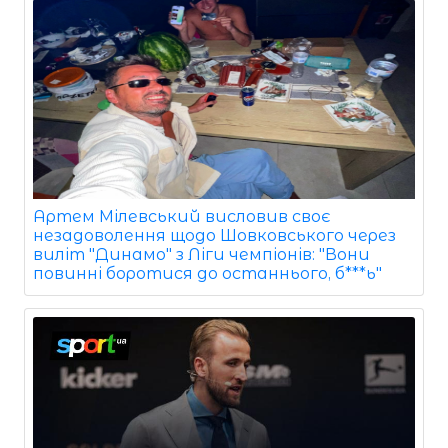
Артем Мілевський висловив своє
незадоволення щодо Шовковського через
виліт "Динамо" з Ліги чемпіонів: "Вони
повинні боротися до останнього, б***ь"