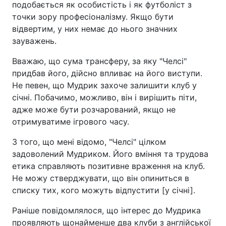
подобається як особистість і як футболіст з
точки зору професіоналізму. Якщо бути
відвертим, у них немає до нього значних
зауважень.
Вважаю, що сума трансферу, за яку "Челсі"
придбав його, дійсно впливає на його виступи.
Не певен, що Мудрик захоче залишити клуб у
січні. Побачимо, можливо, він і вирішить піти,
адже може бути розчарований, якщо не
отримуватиме ігрового часу.
З того, що мені відомо, "Челсі" цілком
задоволений Мудриком. Його вміння та трудова
етика справляють позитивне враження на клуб.
Не можу стверджувати, що він опиниться в
списку тих, кого можуть відпустити [у січні].
Раніше повідомлялося, що інтерес до Мудрика
проявляють щонайменше два клуби з англійської