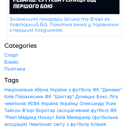
Знамениті гонорари Усика та Ф'юрі за
повторний бій. Помітна зміна у порівнянні
з першим поєдинком.
Categories
Спорт
Бізнес
Політика
Tags
Національна збірна України з футболу
ФК "Динамо"
Київ
Півзахисник
ФК "Шахтар" Донецьк
Бокс
Ліга
чемпіонів УЄФА
Україна
Українці
Олександр Усик
Тайсон Ф'юрі
Воротар (асоціативний футбол)
ФК
"Реал Мадрид
Нокаут
Київ
Менеджер (футбольна
асоціація)
Чемпіонат світу з футболу
Іспанія