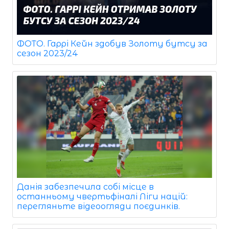
ФОТО. Гаррі Кейн здобув Золоту бутсу за
сезон 2023/24
Данія забезпечила собі місце в
останньому чвертьфіналі Ліги націй:
перегляньте відеоогляди поєдинків.