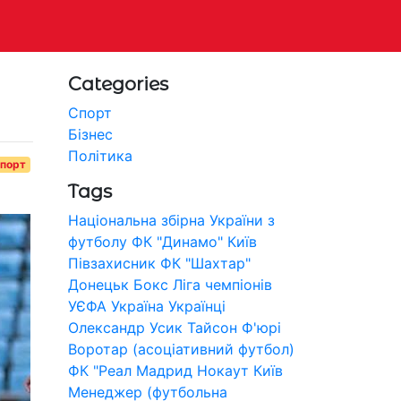
Categories
Спорт
Бізнес
Політика
порт
Tags
Національна збірна України з
футболу
ФК "Динамо" Київ
Півзахисник
ФК "Шахтар"
Донецьк
Бокс
Ліга чемпіонів
УЄФА
Україна
Українці
Олександр Усик
Тайсон Ф'юрі
Воротар (асоціативний футбол)
ФК "Реал Мадрид
Нокаут
Київ
Менеджер (футбольна