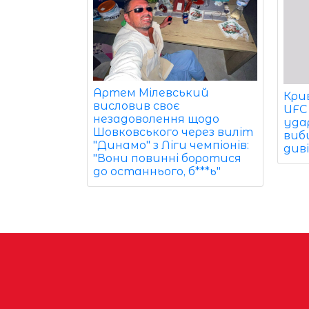
Артем Мілевський
Кри
висловив своє
UFC
незадоволення щодо
уда
Шовковського через виліт
виби
"Динамо" з Ліги чемпіонів:
диві
"Вони повинні боротися
до останнього, б***ь"