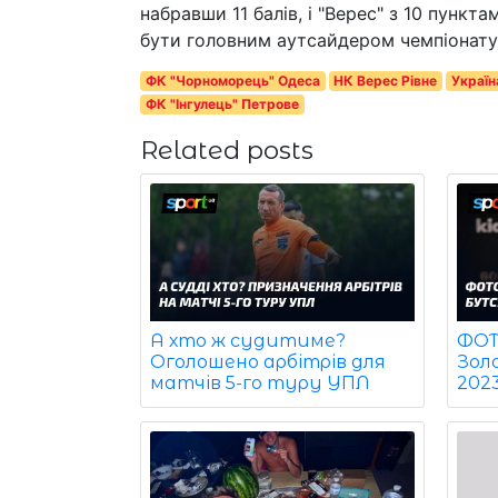
набравши 11 балів, і "Верес" з 10 пункт
бути головним аутсайдером чемпіонату,
ФК "Чорноморець" Одеса
НК Верес Рівне
Україн
ФК "Інгулець" Петрове
Related posts
ФОТО
А хто ж судитиме?
Зол
Оголошено арбітрів для
202
матчів 5-го туру УПЛ