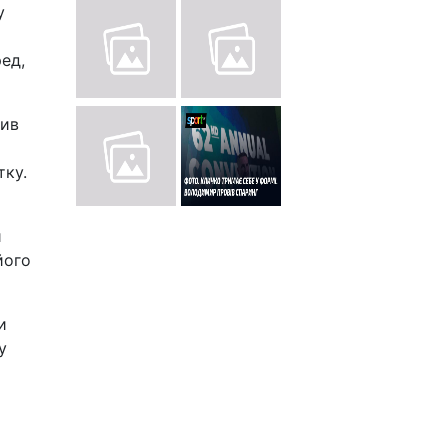
у
ред,
бив
тку.
и
його
и
у