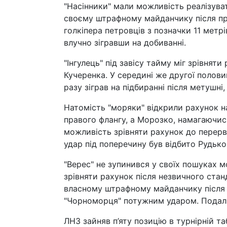
"Насінники" мали можливість реалізува
своєму штрафному майданчику після про
голкіпера петровців з позначки 11 метр
влучно зігравши на добиванні.
"Інгулець" під завісу тайму міг зрівнят
Кучеренка. У середині же другої полови
разу зіграв на підбиранні після метушні
Натомість "моряки" відкрили рахунок н
правого флангу, а Морозко, намагаючись
можливість зрівняти рахунок до перерви
удар під поперечину був відбито Рудько
"Верес" не зупинився у своїх пошуках м
зрівняти рахунок після незвичного ста
власному штрафному майданчику після вк
"Чорноморця" потужним ударом. Подаль
ЛНЗ зайняв п’яту позицію в турнірній т