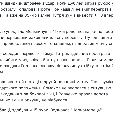
ти швидкий штрафний удар, коли Дубілей зіграв рукою 
стрілу Топалова. Проте Нонікашвілі не зміг переграти
ів. Та вже на 35-й хвилині Путря зумів вивести ЛНЗ впе
и рахунок, але Мельничук із 11-метрової позначки не про
ни черкащани закріпили власну перевагу. Путря і цього
, спровокованої навісом Топаловим, і відправив м'яч у сі
а середині першого тайму. Петряк здійснив простріл з
 вибити м'яч, зрізав його у власні ворота. Рівняни мал
 завдяки Годі, але спершу він влучив у стійку, а потім 
м.
ожливостей в атаці в другій половині матчу. Гості зуміл
ндартного положення. Єрмаков не впорався з ситуацією 
идання з-за бокової лінії, і Вовченко вразив ворота
ших змін у рахунку не відбулося.
аблиці, здобувши 15 очок. Водночас "Чорноморець",