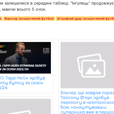
ами залишилися в середині таблиці. "Інгулець" продовжує
 маючи всього 5 очок.
а
Воротар (асоціативний футбол)
Штрафний удар (асоціативний футб
. Гаррі Кейн здобув
оту бутсу за сезон
3/24
Боксер, що завдав пора
Тайсону Ф'юрі, здобув
перемогу в чемпіонськ
бою, нокаутувавши
суперника вже в перш