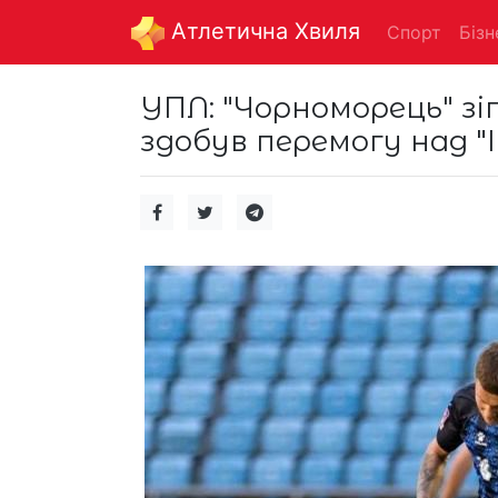
Aтлетична Хвиля
Спорт
Бізн
УПЛ: "Чорноморець" зіг
здобув перемогу над "І