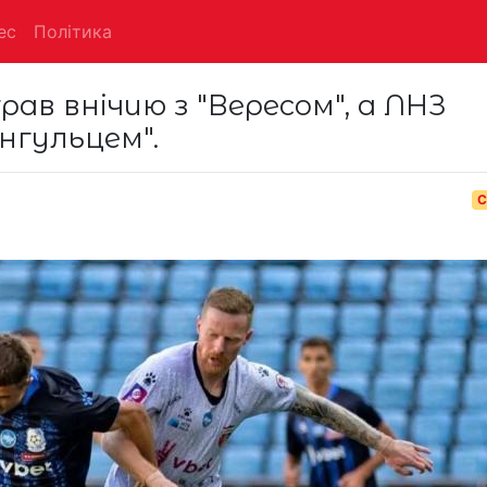
ес
Політика
рав внічию з "Вересом", а ЛНЗ
нгульцем".
С