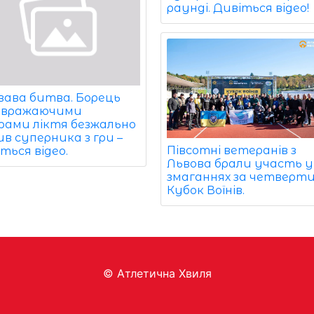
раунді. Дивіться відео!
вава битва. Борець
 вражаючими
рами ліктя безжально
в суперника з гри –
Півсотні ветеранів з
ться відео.
Львова брали участь у
змаганнях за четверт
Кубок Воїнів.
© Aтлетична Хвиля