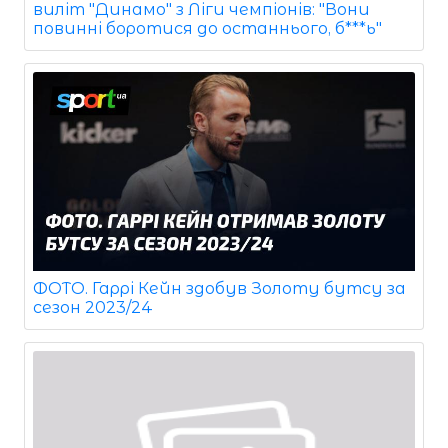
виліт "Динамо" з Ліги чемпіонів: "Вони
повинні боротися до останнього, б***ь"
ФОТО. Гаррі Кейн здобув Золоту бутсу за
сезон 2023/24