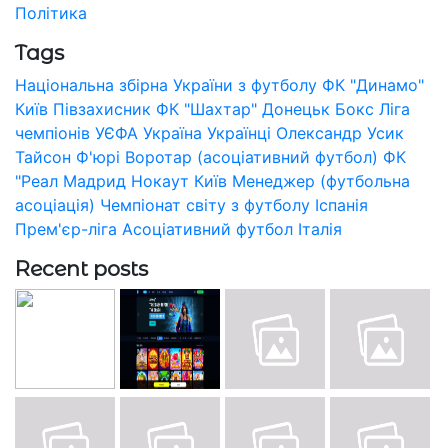
Політика
Tags
Національна збірна України з футболу
ФК "Динамо"
Київ
Півзахисник
ФК "Шахтар" Донецьк
Бокс
Ліга
чемпіонів УЄФА
Україна
Українці
Олександр Усик
Тайсон Ф'юрі
Воротар (асоціативний футбол)
ФК
"Реал Мадрид
Нокаут
Київ
Менеджер (футбольна
асоціація)
Чемпіонат світу з футболу
Іспанія
Прем'єр-ліга
Асоціативний футбол
Італія
Recent posts