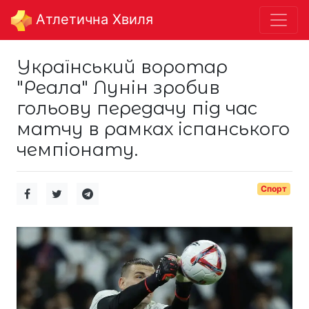
Aтлетична Хвиля
Український воротар
"Реала" Лунін зробив
гольову передачу під час
матчу в рамках іспанського
чемпіонату.
Спорт