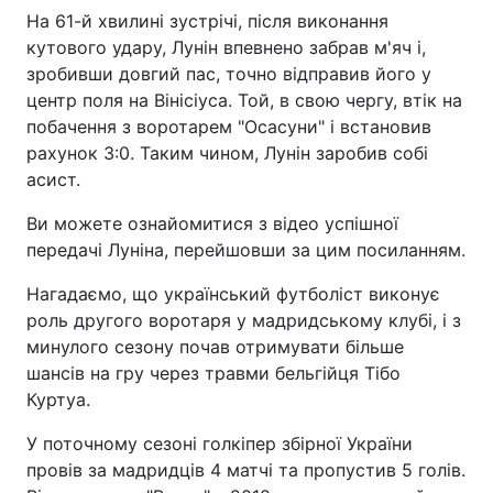
На 61-й хвилині зустрічі, після виконання
кутового удару, Лунін впевнено забрав м'яч і,
зробивши довгий пас, точно відправив його у
центр поля на Вінісіуса. Той, в свою чергу, втік на
побачення з воротарем "Осасуни" і встановив
рахунок 3:0. Таким чином, Лунін заробив собі
асист.
Ви можете ознайомитися з відео успішної
передачі Луніна, перейшовши за цим посиланням.
Нагадаємо, що український футболіст виконує
роль другого воротаря у мадридському клубі, і з
минулого сезону почав отримувати більше
шансів на гру через травми бельгійця Тібо
Куртуа.
У поточному сезоні голкіпер збірної України
провів за мадридців 4 матчі та пропустив 5 голів.