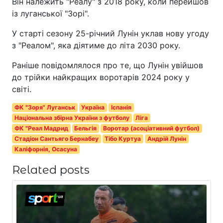
Він належить "Реалу" з 2018 року, коли перейшов
із луганської "Зорі".
У старті сезону 25-річний Лунін уклав нову угоду
з "Реалом", яка діятиме до літа 2030 року.
Раніше повідомлялося про те, що Лунін увійшов
до трійки найкращих воротарів 2024 року у
світі.
ФК "Зоря" Луганськ
Україна
Іспанія
Національна збірна України з футболу
Ліга
ФК "Реал Мадрид
Бельгія
Воротар (асоціативний футбол)
Стадіон Сантьяго Бернабеу
Тібо Куртуа
Андрій Лунін
Каліфорнія, Осасуна
Related posts