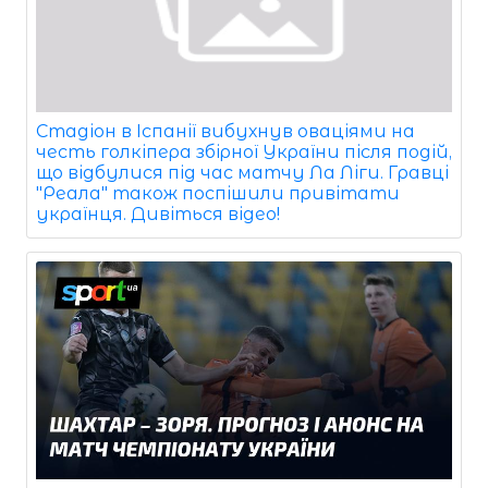
Стадіон в Іспанії вибухнув оваціями на
честь голкіпера збірної України після подій,
що відбулися під час матчу Ла Ліги. Гравці
"Реала" також поспішили привітати
українця. Дивіться відео!