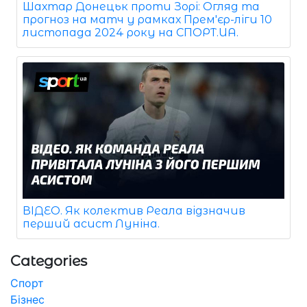
Шахтар Донецьк проти Зорі: Огляд та
прогноз на матч у рамках Прем'єр-ліги 10
листопада 2024 року на СПОРТ.UA.
ВІДЕО. Як колектив Реала відзначив
перший асист Луніна.
Categories
Спорт
Бізнес