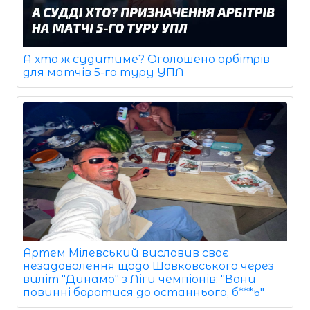
А хто ж судитиме? Оголошено арбітрів
для матчів 5-го туру УПЛ
Артем Мілевський висловив своє
незадоволення щодо Шовковського через
виліт "Динамо" з Ліги чемпіонів: "Вони
повинні боротися до останнього, б***ь"