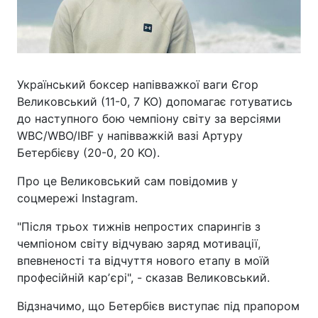
Український боксер напівважкої ваги Єгор
Великовський (11-0, 7 KO) допомагає готуватись
до наступного бою чемпіону світу за версіями
WBC/WBO/IBF у напівважкій вазі Артуру
Бетербієву (20-0, 20 KO).
Про це Великовський сам повідомив у
соцмережі Instagram.
"Після трьох тижнів непростих спарингів з
чемпіоном світу відчуваю заряд мотивації,
впевненості та відчуття нового етапу в моїй
професійній карʼєрі", - сказав Великовський.
Відзначимо, що Бетербієв виступає під прапором