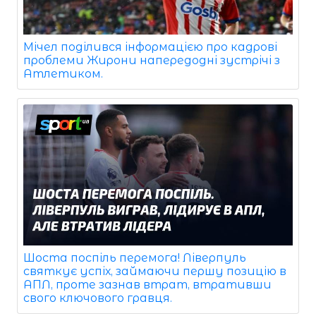
Мічел поділився інформацією про кадрові
проблеми Жирони напередодні зустрічі з
Атлетиком.
Шоста поспіль перемога! Ліверпуль
святкує успіх, займаючи першу позицію в
АПЛ, проте зазнав втрат, втративши
свого ключового гравця.