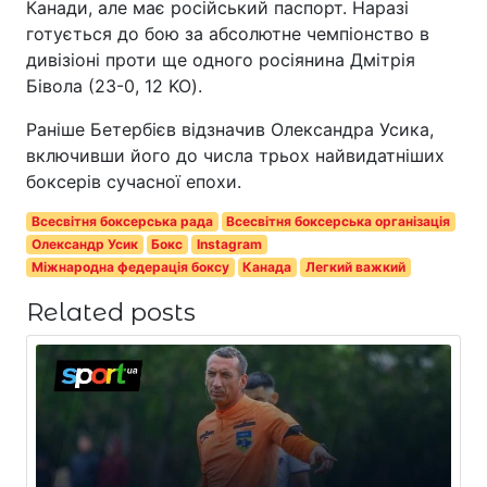
Канади, але має російський паспорт. Наразі
готується до бою за абсолютне чемпіонство в
дивізіоні проти ще одного росіянина Дмітрія
Бівола (23-0, 12 KO).
Раніше Бетербієв відзначив Олександра Усика,
включивши його до числа трьох найвидатніших
боксерів сучасної епохи.
Всесвітня боксерська рада
Всесвітня боксерська організація
Олександр Усик
Бокс
Instagram
Міжнародна федерація боксу
Канада
Легкий важкий
Related posts