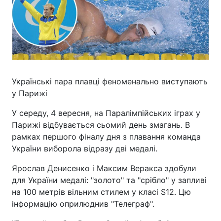
Українські пара плавці феноменально виступають
у Парижі
У середу, 4 вересня, на Паралімпійських іграх у
Парижі відбувається сьомий день змагань. В
рамках першого фіналу дня з плавання команда
України виборола відразу дві медалі.
Ярослав Денисенко і Максим Веракса здобули
для України медалі: "золото" та "срібло" у запливі
на 100 метрів вільним стилем у класі S12. Цю
інформацію оприлюднив "Телеграф".