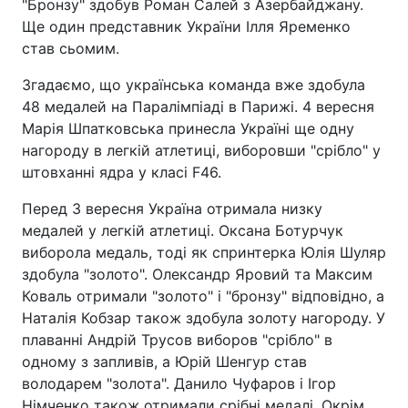
"Бронзу" здобув Роман Салей з Азербайджану.
Ще один представник України Ілля Яременко
став сьомим.
Згадаємо, що українська команда вже здобула
48 медалей на Паралімпіаді в Парижі. 4 вересня
Марія Шпатковська принесла Україні ще одну
нагороду в легкій атлетиці, виборовши "срібло" у
штовханні ядра у класі F46.
Перед 3 вересня Україна отримала низку
медалей у легкій атлетиці. Оксана Ботурчук
виборола медаль, тоді як спринтерка Юлія Шуляр
здобула "золото". Олександр Яровий та Максим
Коваль отримали "золото" і "бронзу" відповідно, а
Наталія Кобзар також здобула золоту нагороду. У
плаванні Андрій Трусов виборов "срібло" в
одному з запливів, а Юрій Шенгур став
володарем "золота". Данило Чуфаров і Ігор
Німченко також отримали срібні медалі. Окрім