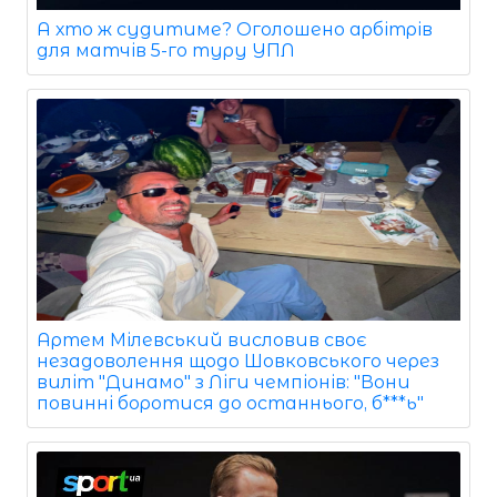
А хто ж судитиме? Оголошено арбітрів
для матчів 5-го туру УПЛ
Артем Мілевський висловив своє
незадоволення щодо Шовковського через
виліт "Динамо" з Ліги чемпіонів: "Вони
повинні боротися до останнього, б***ь"