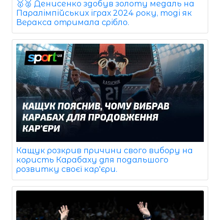
🥇🥈 Денисенко здобув золоту медаль на
Паралімпійських іграх 2024 року, тоді як
Веракса отримала срібло.
Кащук розкрив причини свого вибору на
користь Карабаху для подальшого
розвитку своєї кар'єри.