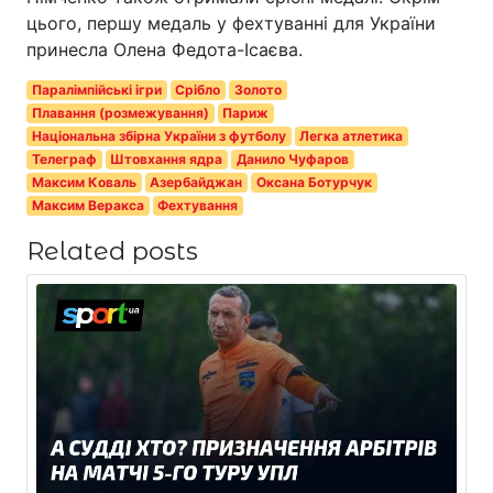
цього, першу медаль у фехтуванні для України
принесла Олена Федота-Ісаєва.
Паралімпійські ігри
Срібло
Золото
Плавання (розмежування)
Париж
Національна збірна України з футболу
Легка атлетика
Телеграф
Штовхання ядра
Данило Чуфаров
Максим Коваль
Азербайджан
Оксана Ботурчук
Максим Веракса
Фехтування
Related posts