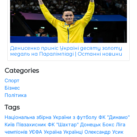
Денисенко приніс Україні десяту золоту
медаль на Паралімпіаді | Останні новини
Categories
Спорт
Бізнес
Політика
Tags
Національна збірна України з футболу
ФК "Динамо"
Київ
Півзахисник
ФК "Шахтар" Донецьк
Бокс
Ліга
чемпіонів УЄФА
Україна
Українці
Олександр Усик