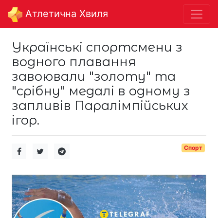
Aтлетична Хвиля
Українські спортсмени з
водного плавання
завоювали "золоту" та
"срібну" медалі в одному з
запливів Паралімпійських
ігор.
Спорт