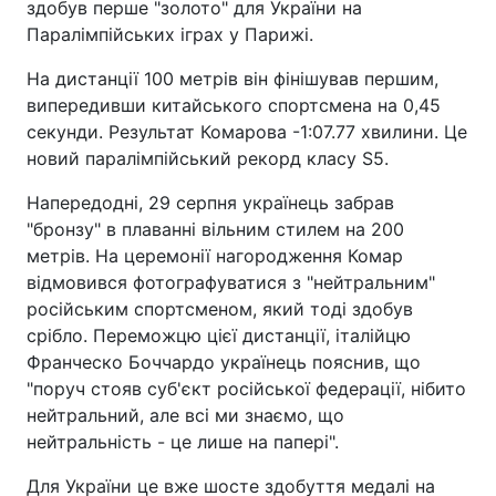
здобув перше "золото" для України на
Паралімпійських іграх у Парижі.
На дистанції 100 метрів він фінішував першим,
випередивши китайського спортсмена на 0,45
секунди. Результат Комарова -1:07.77 хвилини. Це
новий паралімпійський рекорд класу S5.
Напередодні, 29 серпня українець забрав
"бронзу" в плаванні вільним стилем на 200
метрів. На церемонії нагородження Комар
відмовився фотографуватися з "нейтральним"
російським спортсменом, який тоді здобув
срібло. Переможцю цієї дистанції, італійцю
Франческо Боччардо українець пояснив, що
"поруч стояв суб'єкт російської федерації, нібито
нейтральний, але всі ми знаємо, що
нейтральність - це лише на папері".
Для України це вже шосте здобуття медалі на