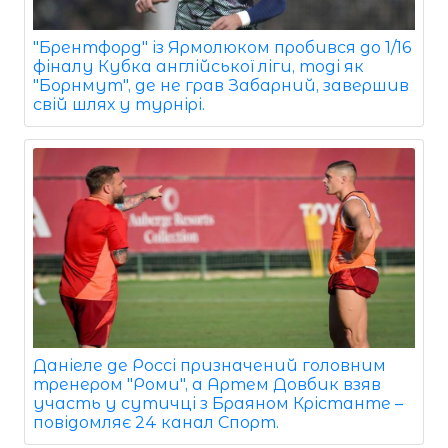
"Брентфорд" із Ярмолюком пробився до 1/16
фіналу Кубка англійської ліги, тоді як
"Борнмут", де не грав Забарний, завершив
свій шлях у турнірі.
Даніеле де Россі призначений головним
тренером "Роми", а Артем Довбик взяв
участь у сутичці з Браяном Крістанте –
повідомляє 24 канал Спорт.