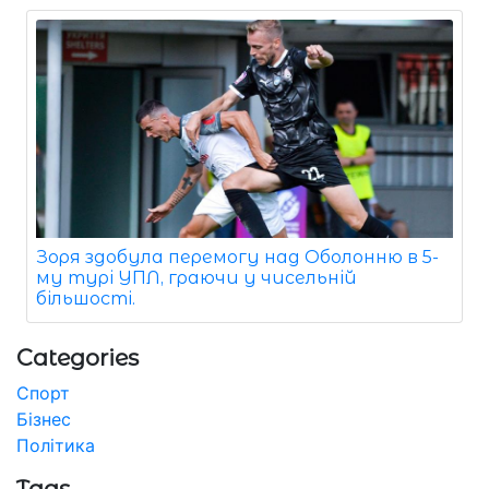
Зоря здобула перемогу над Оболонню в 5-
му турі УПЛ, граючи у чисельній
більшості.
Categories
Спорт
Бізнес
Політика
Tags