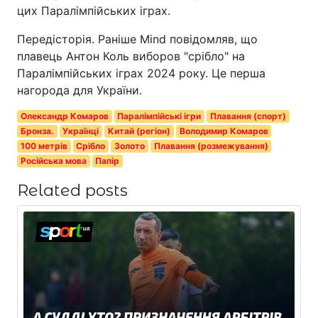
цих Паралімпійських іграх.
Передісторія. Раніше Mind повідомляв, що
плавець Антон Коль виборов "срібло" на
Паралімпійських іграх 2024 року. Це перша
нагорода для України.
Олександр Комаров
Паралімпійські ігри
Плавання (спорт)
Бронза.
Українці
Китай (регіон)
Володимир Комаров
100 метрів
Срібло
Золото
Плавання (розмежування)
Російська мова
Папір
Related posts