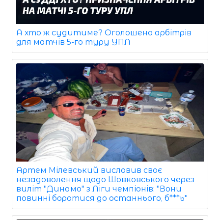
А хто ж судитиме? Оголошено арбітрів
для матчів 5-го туру УПЛ
Артем Мілевський висловив своє
незадоволення щодо Шовковського через
виліт "Динамо" з Ліги чемпіонів: "Вони
повинні боротися до останнього, б***ь"